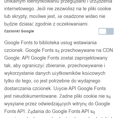
unikalnym identyfikowaniu przeglądarki i urządzenia
Kod produktu:
14*40 ANIMAL2
internetowego. Jeśli nie zezwolisz na te pliki cookie
Dostępny w magazynie - szybka dostawa
lub skrypty, możliwe jest, że osadzone wideo nie
będzie działać zgodnie z oczekiwaniami.
Dodaj do koszyka
Czcionki Google
Google Fonts to biblioteka usług wstawiania
Zamówienia złożone do 14:00 w dni robocze wysyłamy tego
czcionek. Google Fonts są przechowywane na CDN
samego dnia.
Google. API Google Fonts został zaprojektowany
tak, aby ograniczyć zbieranie, przechowywanie i
wykorzystanie danych użytkowników końcowych
Bezpieczne płatności
tylko do tego, co jest potrzebne do wydajnego
dostarczania czcionek. Użycie API Google Fonts
jest nieudokumentowane. Żadne pliki cookie nie są
14 dni na zwrot
wysyłane przez odwiedzających witrynę do Google
Fonts API. Żądania do Google Fonts API są