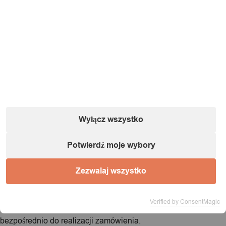
Nazwa:
IT&IMPORT Kajetan Sikorski |
Adres:
ul. Odkryta 37/9,
03-140 Warszawa |
NIP:
5242759671 |
REGON:
146686599 |
E-mail:
powiadomienia@itimport.pl
Informacje o bezpieczeństwie produktu (kliknij)
1 / 1
Wyłącz wszystko
Ładowanie...
Potwierdź moje wybory
Produkt dodany do koszyka!
Zezwalaj wszystko
Verified by ConsentMagic
Możesz kontynuować przeglądanie sklepu lub przejść
bezpośrednio do realizacji zamówienia.