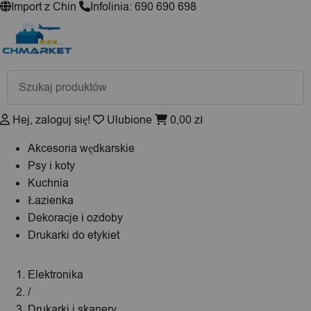
Import z Chin
Infolinia: 690 690 698
Wyszukiwarka
produktów
Hej, zaloguj się!
Ulubione
0,00
zł
Akcesoria wędkarskie
Psy i koty
Kuchnia
Łazienka
Dekoracje i ozdoby
Drukarki do etykiet
Elektronika
/
Drukarki i skanery