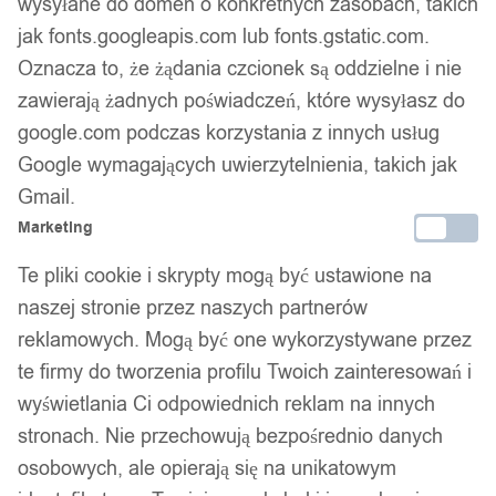
wysyłane do domen o konkretnych zasobach, takich
Gwarancja producenta
jak fonts.googleapis.com lub fonts.gstatic.com.
Oznacza to, że żądania czcionek są oddzielne i nie
zawierają żadnych poświadczeń, które wysyłasz do
Wsparcie w zakupie
google.com podczas korzystania z innych usług
Google wymagających uwierzytelnienia, takich jak
Podobne produkty
Gmail.
Marketing
Produkty, które mogą Cię zainteresować
Te pliki cookie i skrypty mogą być ustawione na
naszej stronie przez naszych partnerów
reklamowych. Mogą być one wykorzystywane przez
te firmy do tworzenia profilu Twoich zainteresowań i
wyświetlania Ci odpowiednich reklam na innych
stronach. Nie przechowują bezpośrednio danych
osobowych, ale opierają się na unikatowym