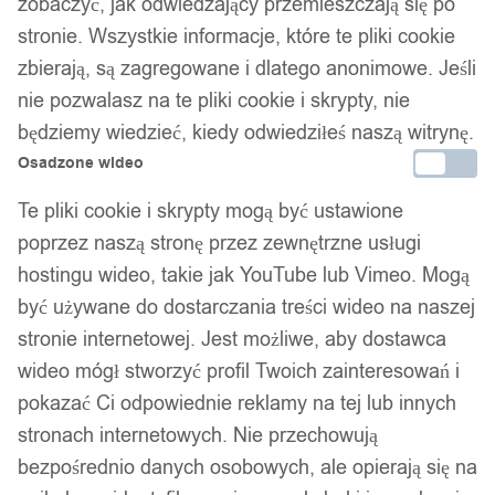
zobaczyć, jak odwiedzający przemieszczają się po
stronie. Wszystkie informacje, które te pliki cookie
zbierają, są zagregowane i dlatego anonimowe. Jeśli
nie pozwalasz na te pliki cookie i skrypty, nie
będziemy wiedzieć, kiedy odwiedziłeś naszą witrynę.
Niimbot etykiety rolka
Osadzone wideo
Te pliki cookie i skrypty mogą być ustawione
zwierzaki2 14*40mm 160szt
poprzez naszą stronę przez zewnętrzne usługi
hostingu wideo, takie jak YouTube lub Vimeo. Mogą
32,99
zł
być używane do dostarczania treści wideo na naszej
Darmowa dostawa od 90 zł
stronie internetowej. Jest możliwe, aby dostawca
Dostawa w 24h
wideo mógł stworzyć profil Twoich zainteresowań i
Zamówienia złożone do 14:00 wysyłamy tego samego dnia.
pokazać Ci odpowiednie reklamy na tej lub innych
Dostawa w 24h
stronach internetowych. Nie przechowują
bezpośrednio danych osobowych, ale opierają się na
Zamówienia złożone do 14:00 wysyłamy tego samego dnia.