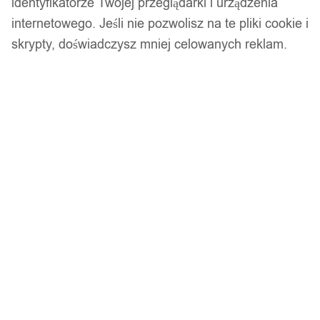
identyfikatorze Twojej przeglądarki i urządzenia
internetowego. Jeśli nie pozwolisz na te pliki cookie i
skrypty, doświadczysz mniej celowanych reklam.
Power bank solarny 20000mah 22,5w panele
słoneczne
199,00
zł
Opis produktu
Kupujesz 1 rolkę o rozmiarze etykiet termicznych 14x40mm
- 160 naklejek do drukarek Niimbot serii D.
ZWIERZAKI - model 02
Rolki nie pasują do drukarek innych serii, które znajdziesz