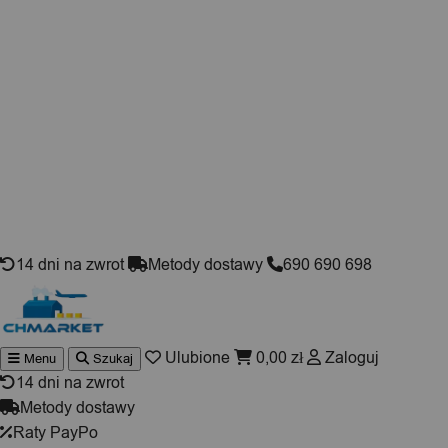
Skip to content
14 dni na zwrot
Metody dostawy
690 690 698
Ulubione
0,00
zł
Zaloguj
Menu
Szukaj
Wyszukiwarka
produktów
14 dni na zwrot
Metody dostawy
Raty PayPo