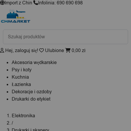
Import z Chin
Infolinia: 690 690 698
Wyszukiwarka
produktów
Hej, zaloguj się!
Ulubione
0,00
zł
Akcesoria wędkarskie
Psy i koty
Kuchnia
Łazienka
Dekoracje i ozdoby
Drukarki do etykiet
Elektronika
/
Drukarki i skanery