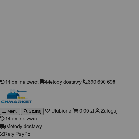
Skip to content
14 dni na zwrot
Metody dostawy
690 690 698
Ulubione
0,00
zł
Zaloguj
Menu
Szukaj
Wyszukiwarka
produktów
14 dni na zwrot
Metody dostawy
Raty PayPo