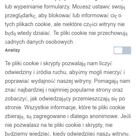
lub wypełnianie formularzy. Możesz ustawić swoją
przeglądarkę, aby blokować lub informować cię o
tych plikach cookie, ale niektóre części witryny nie
będą wtedy działać. Te pliki cookie nie przechowują
1
/ 5
żadnych danych osobowych.
Analizy
Te pliki cookie i skrypty pozwalają nam liczyć
odwiedziny i źródła ruchu, abyśmy mogli mierzyć i
poprawiać wydajność naszej witryny. Pomagają nam
Niimbot naklejki termiczne
znać najbardziej i najmniej popularne strony oraz
zobaczyć, jak odwiedzający przemieszczają się po
do kabli 12,5*109 65szt
stronie. Wszystkie informacje, które te pliki cookie
zbierają, są zagregowane i dlatego anonimowe. Jeśli
34,99
zł
nie pozwalasz na te pliki cookie i skrypty, nie
Darmowa dostawa od 90 zł
będziemy wiedzieć, kiedy odwiedziłeś naszą witrynę.
Dostawa w 24h