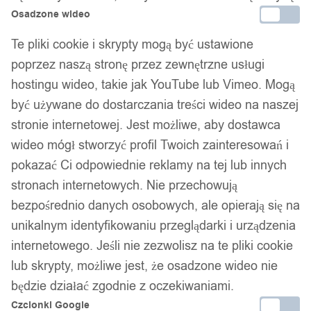
Osadzone wideo
Zamówienia złożone do 14:00 wysyłamy tego samego dnia.
Te pliki cookie i skrypty mogą być ustawione
Dostawa w 24h
poprzez naszą stronę przez zewnętrzne usługi
Zamówienia złożone do 14:00 wysyłamy tego samego dnia.
hostingu wideo, takie jak YouTube lub Vimeo. Mogą
być używane do dostarczania treści wideo na naszej
Kod produktu:
D_CABLE_BLUE
stronie internetowej. Jest możliwe, aby dostawca
Dostępny w magazynie - szybka dostawa
wideo mógł stworzyć profil Twoich zainteresowań i
pokazać Ci odpowiednie reklamy na tej lub innych
Dodaj do koszyka
stronach internetowych. Nie przechowują
bezpośrednio danych osobowych, ale opierają się na
Zamówienia złożone do 14:00 w dni robocze wysyłamy tego
unikalnym identyfikowaniu przeglądarki i urządzenia
samego dnia.
internetowego. Jeśli nie zezwolisz na te pliki cookie
lub skrypty, możliwe jest, że osadzone wideo nie
będzie działać zgodnie z oczekiwaniami.
Bezpieczne płatności
Czcionki Google