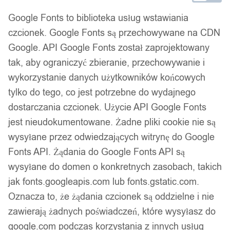
Google Fonts to biblioteka usług wstawiania
14 dni na zwrot
czcionek. Google Fonts są przechowywane na CDN
Google. API Google Fonts został zaprojektowany
tak, aby ograniczyć zbieranie, przechowywanie i
Gwarancja producenta
wykorzystanie danych użytkowników końcowych
tylko do tego, co jest potrzebne do wydajnego
dostarczania czcionek. Użycie API Google Fonts
jest nieudokumentowane. Żadne pliki cookie nie są
Wsparcie w zakupie
wysyłane przez odwiedzających witrynę do Google
Podobne produkty
Fonts API. Żądania do Google Fonts API są
wysyłane do domen o konkretnych zasobach, takich
Produkty, które mogą Cię zainteresować
jak fonts.googleapis.com lub fonts.gstatic.com.
Oznacza to, że żądania czcionek są oddzielne i nie
zawierają żadnych poświadczeń, które wysyłasz do
google.com podczas korzystania z innych usług