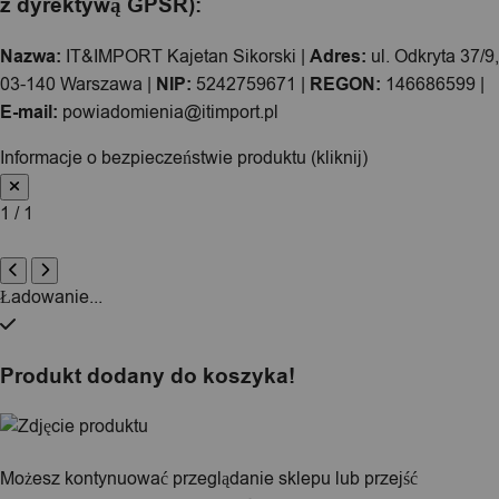
z dyrektywą GPSR):
Nazwa:
IT&IMPORT Kajetan Sikorski |
Adres:
ul. Odkryta 37/9,
03-140 Warszawa |
NIP:
5242759671 |
REGON:
146686599 |
E-mail:
powiadomienia@itimport.pl
Informacje o bezpieczeństwie produktu (kliknij)
1 / 1
Ładowanie...
Produkt dodany do koszyka!
Możesz kontynuować przeglądanie sklepu lub przejść