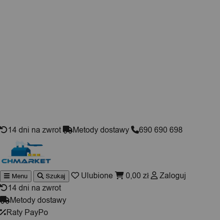
Skip to content
14 dni na zwrot
Metody dostawy
690 690 698
Ulubione
0,00
zł
Zaloguj
Menu
Szukaj
Wyszukiwarka
produktów
14 dni na zwrot
Metody dostawy
Raty PayPo