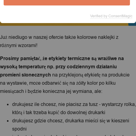
Verified by ConsentMagic
Już niedługo w naszej ofercie także kolorowe naklejki z
różnymi wzorami!
Prosimy pamiętać, że etykiety termiczne są wrażliwe na
wysoką temperaturę np. przy codziennym działaniu
promieni słonecznych
na przyklejoną etykietę na produkcie
na wystawie, może odbarwić się na żółty kolor po kilku
miesiącach i będzie konieczna jej wymiana, ale:
drukujesz ile chcesz, nie płacisz za tusz - wystarczy rolka,
którą i tak trzeba kupić do dowolnej drukarki
drukujesz gdzie chcesz, drukarka mieści się w kieszeni
spodni