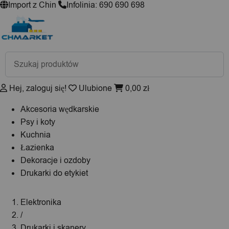
Import z Chin
Infolinia: 690 690 698
Wyszukiwarka
produktów
Hej, zaloguj się!
Ulubione
0,00
zł
Akcesoria wędkarskie
Psy i koty
Kuchnia
Łazienka
Dekoracje i ozdoby
Drukarki do etykiet
Elektronika
/
Drukarki i skanery