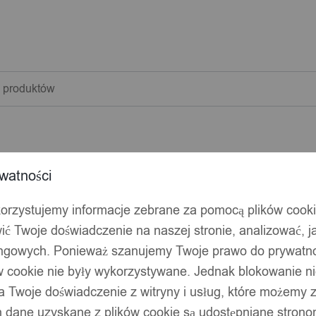
warka
w
watności
korzystujemy informacje zebrane za pomocą plików cook
ić Twoje doświadczenie na naszej stronie, analizować, j
ingowych. Ponieważ szanujemy Twoje prawo do prywatno
ów cookie nie były wykorzystywane. Jednak blokowanie n
 Twoje doświadczenie z witryny i usług, które możemy
 dane uzyskane z plików cookie są udostępniane stronom