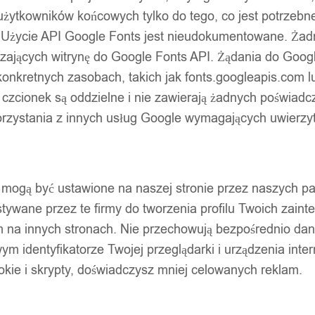
użytkowników końcowych tylko do tego, co jest potrzeb
ową)
 Użycie API Google Fonts jest nieudokumentowane. Żadne
ających witrynę do Google Fonts API. Żądania do Googl
asz prawo do złożenia reklamacji w ciągu 2 lat od jego otrzyma
nkretnych zasobach, takich jak fonts.googleapis.com lu
 czcionek są oddzielne i nie zawierają żadnych poświadc
zystania z innych usług Google wymagających uwierzytel
w: co jest nie tak z produktem, kiedy wada się ujawniła oraz s
pty mogą być ustawione na naszej stronie przez naszych 
ywane przez te firmy do tworzenia profilu Twoich zainte
m na innych stronach. Nie przechowują bezpośrednio da
wym identyfikatorze Twojej przeglądarki i urządzenia inter
ookie i skrypty, doświadczysz mniej celowanych reklam.