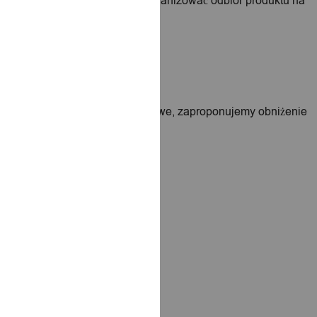
obą, aby ustalić szczegóły i zorganizować odbiór produktu na
iany produktu. Jeśli to niemożliwe, zaproponujemy obniżenie