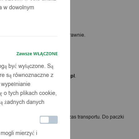
żyć reklamację.
ia w dowolnym
rokami, aby proces przebiegł sprawnie.
Zawsze WŁĄCZONE
mogą być wyłączone. Są
óre są równoznaczne z
dres:
powiadomienia@itimport.pl
.
b wypełnianie
 o tych plikach cookie,
wują żadnych danych
. Zabezpiecz go starannie na czas transportu. Do paczki
 mogli mierzyć i