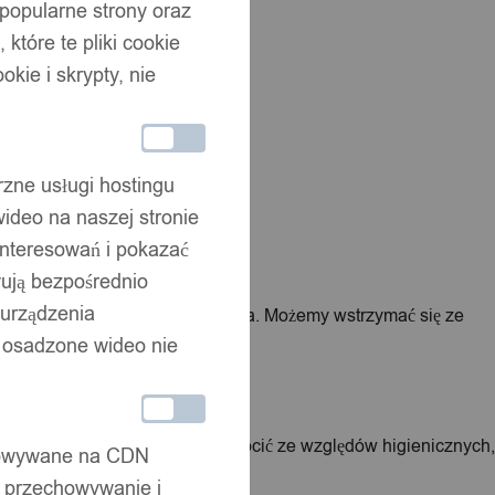
 popularne strony oraz
które te pliki cookie
okie i skrypty, nie
oduktu leży po Twojej stronie.
rzne usługi hostingu
ideo na naszej stronie
interesowań i pokazać
wują bezpośrednio
 urządzenia
 otrzymania Twojego oświadczenia. Możemy wstrzymać się ze
że osadzone wideo nie
ych po otwarciu nie można zwrócić ze względów higienicznych,
chowywane na CDN
, przechowywanie i