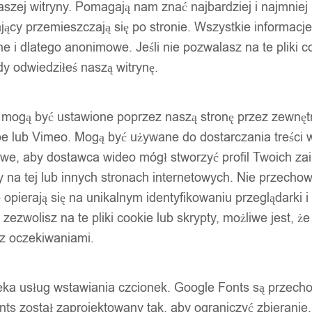
szej witryny. Pomagają nam znać najbardziej i najmniej
ący przemieszczają się po stronie. Wszystkie informacje, 
e i dlatego anonimowe. Jeśli nie pozwalasz na te pliki co
wrocie. Zgodnie z regulaminem (§ 8, pkt 8), koszt odesłania pr
dy odwiedziłeś naszą witrynę.
ty mogą być ustawione poprzez naszą stronę przez zewnęt
be lub Vimeo. Mogą być używane do dostarczania treści w
liwe, aby dostawca wideo mógł stworzyć profil Twoich za
 na tej lub innych stronach internetowych. Nie przecho
opierają się na unikalnym identyfikowaniu przeglądarki i
w naszym sklepie formy dostawy) zwrócimy Ci w ciągu 14 dni od
a.
e zezwolisz na te pliki cookie lub skrypty, możliwe jest, 
 z oczekiwaniami.
onalizowanych, towarów w zapieczętowanych opakowaniach, któr
oteka usług wstawiania czcionek. Google Fonts są prze
ts został zaprojektowany tak, aby ograniczyć zbieranie