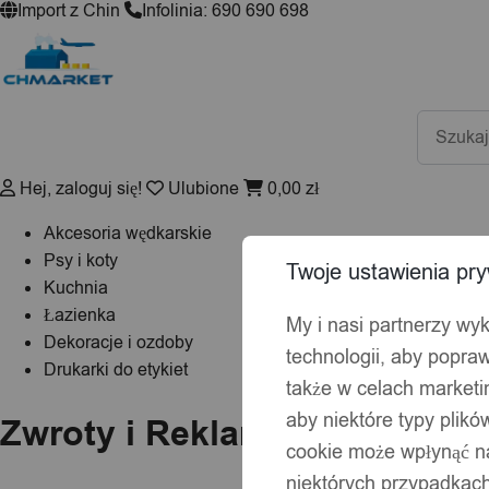
Import z Chin
Infolinia: 690 690 698
Wyszuki
produktó
Hej, zaloguj się!
Ulubione
0,00
zł
Akcesoria wędkarskie
Psy i koty
Twoje ustawienia pry
Kuchnia
Łazienka
My i nasi partnerzy wy
Dekoracje i ozdoby
technologii, aby popraw
Drukarki do etykiet
także w celach market
aby niektóre typy plik
Zwroty i Reklamacje
cookie może wpłynąć na
niektórych przypadkach