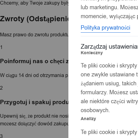
Chcemy, aby Twoje zakupy były w pełni satysfakcjonujące. Poniż
lub marketingu. Możes
momencie, wyłączając p
Zwroty (Odstąpienie od umowy)
Polityka prywatności
Masz prawo do zwrotu produktu bez podawania przyczyny w ciąg
Zarządzaj ustawieni
1
Konieczny
Poinformuj nas o chęci zwrotu
Te pliki cookie i skryp
one zwykle ustawiane t
W ciągu 14 dni od otrzymania paczki, wyślij nam oświadczenie o
żądaniem usług, takich 
2
formularzy. Możesz ust
ale niektóre części wit
Przygotuj i spakuj produkt
osobowych.
Upewnij się, że produkt nie nosi śladów użytkowania wykraczaj
Analizy
możesz dołączyć dowód zakupu – przyspieszy to proces.
Te pliki cookie i skryp
3