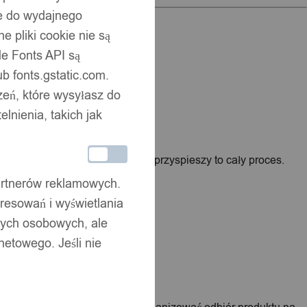
ne do wydajnego
 pliki cookie nie są
e Fonts API są
nia.
b fonts.gstatic.com.
zeń, które wysyłasz do
nienia, takich jak
woje dane kontaktowe. Znacznie przyspieszy to cały proces.
partnerów reklamowych.
resowań i wyświetlania
nych osobowych, ale
netowego. Jeśli nie