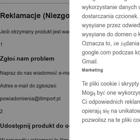
wykorzystanie danych 
Reklamacje (Niezgodność towaru z um
dostarczania czcionek.
wysyłane przez odwiedz
Jeśli otrzymany produkt jest wadliwy lub niezgodny z opisem, m
wysyłane do domen o ko
Oznacza to, że żądania
1
google.com podczas kor
Zgłoś nam problem
Gmail.
Marketing
Napisz do nas wiadomość e-mail. Podaj jak najwięcej szczegółó
Te pliki cookie i skry
Adres e-mail do zgłoszeń:
Mogą być one wykorzyst
powiadomienia@itimport.pl
Ci odpowiednich rekla
opierają się na unikato
2
pozwolisz na te pliki c
Udostępnij produkt do odbioru