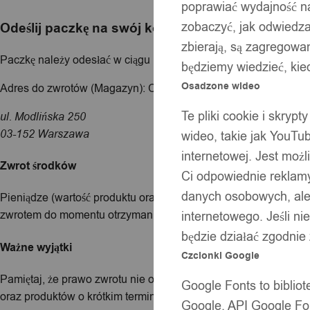
poprawiać wydajność na
zobaczyć, jak odwiedzaj
Odeślij paczkę na swój koszt
zbierają, są zagregowan
Paczkę należy odesłać w ciągu 14 dni od poinformowania nas o z
będziemy wiedzieć, kie
Osadzone wideo
Adres do zwrotów (Magazyn): Chmarket – Magazyn
Te pliki cookie i skryp
ul. Modlińska 250
03-152 Warszawa
wideo, takie jak YouTu
internetowej. Jest moż
Zwrot środków
Ci odpowiednie reklamy
danych osobowych, ale 
Pieniądze (wartość produktu oraz koszt najtańszej dostępnej 
zwrotem do momentu otrzymania paczki lub dowodu jej nadani
internetowego. Jeśli ni
będzie działać zgodnie
Ważne wyjątki
Czcionki Google
Pamiętaj, że prawo zwrotu nie obejmuje m.in. produktów pers
Google Fonts to bibli
oraz produktów o krótkim terminie przydatności do użycia.
Google. API Google Fon