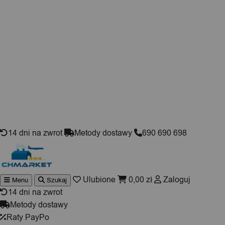
Skip to content
14 dni na zwrot
Metody dostawy
690 690 698
Ulubione
0,00
zł
Zaloguj
Menu
Szukaj
Wyszuki
produktó
14 dni na zwrot
Metody dostawy
Raty PayPo