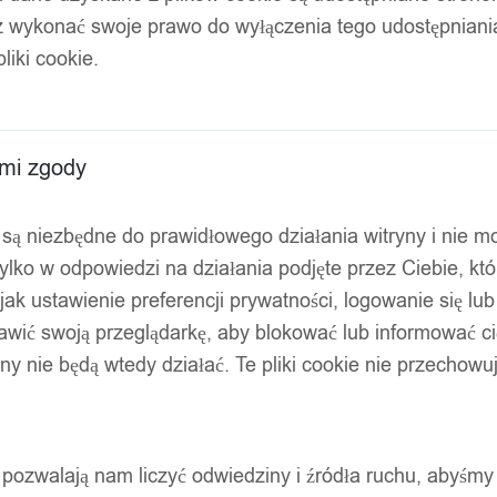
ej znajdziesz wszystkie informacje, jak dokonać zwrotu lub zło
z wykonać swoje prawo do wyłączenia tego udostępnian
liki cookie.
u 14 dni od jego otrzymania. Postępuj zgodnie z poniższymi k
ami zgody
ty są niezbędne do prawidłowego działania witryny i nie 
ylko w odpowiedzi na działania podjęte przez Ciebie, kt
 odstąpieniu od umowy. Najprościej jest to zrobić mailowo na a
jak ustawienie preferencji prywatności, logowanie się lu
awić swoją przeglądarkę, aby blokować lub informować cię
ryny nie będą wtedy działać. Te pliki cookie nie przecho
ących poza zwykłe sprawdzenie (tak jak w sklepie stacjonarnym)
ty pozwalają nam liczyć odwiedziny i źródła ruchu, abyśmy