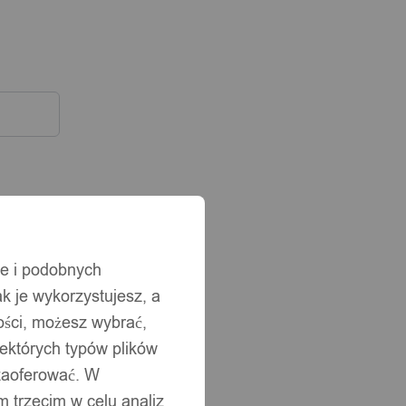
ie i podobnych
ak je wykorzystujesz, a
ści, możesz wybrać,
iektórych typów plików
 zaoferować. W
 trzecim w celu analiz