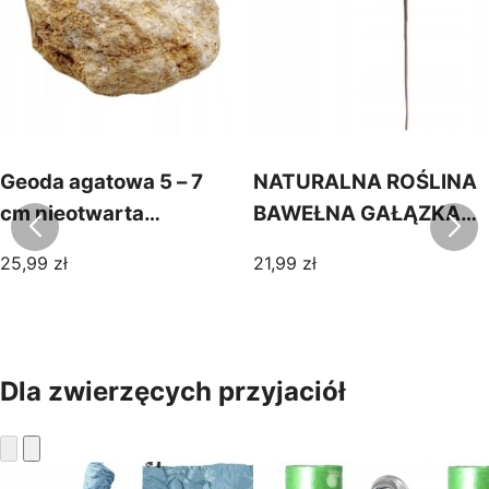
Geoda agatowa 5 – 7
NATURALNA ROŚLINA
cm nieotwarta
BAWEŁNA GAŁĄZKA
naturalna prezent
DEKORACYJNA
25,99
zł
21,99
zł
piękny minerał 1szt
OZDOBA
RESTAURACJA SALON
53cm
Dla zwierzęcych przyjaciół