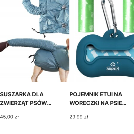
SUSZARKA DLA
POJEMNIK ETUI NA
ZWIERZĄT PSÓW
WORECZKI NA PSIE
KOTÓW 6-15kg
ODCHODY DO OBROŻY
45,00
zł
29,99
zł
KOMBINEZON DO
3 ROLKI W ZESTAWIE
SUSZENIA