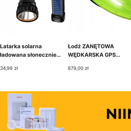
Latarka solarna
Łodź ZANĘTOWA
ładowana słonecznie
WĘDKARSKA GPS
led powerbank 3 tryby
600m 2silniki 4komory
34,99
zł
879,00
zł
kemping survival
LED AUTO POWRÓT
PILOT 2kg