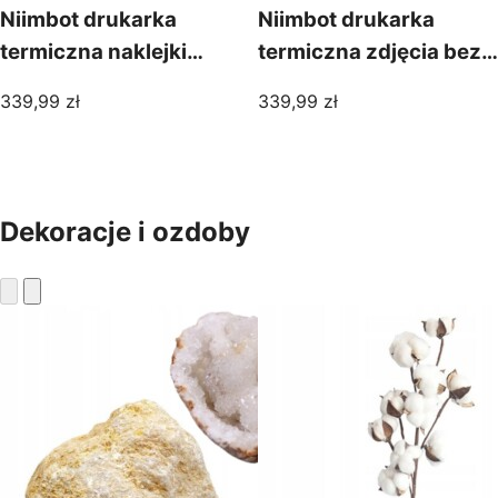
Niimbot drukarka
Niimbot drukarka
termiczna naklejki
termiczna zdjęcia bez
bluetooth b21pro
tuszu bluetooth b21
339,99
zł
339,99
zł
czarna 300dpi 2 kolory
pro 300dpi
Dekoracje i ozdoby