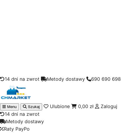
Skip to content
14 dni na zwrot
Metody dostawy
690 690 698
Ulubione
0,00
zł
Zaloguj
Menu
Szukaj
Wyszukiwarka
produktów
14 dni na zwrot
Metody dostawy
Raty PayPo