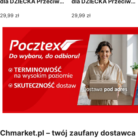
dla DZIECKA Przeciw
dla DZIECKA Przeciw
ZGUBIENIU na
ZGUBIENIU na
29,99
zł
29,99
zł
KLUCZYK
KLUCZYK
BEZPIECZEŃSTWA
BEZPIECZEŃSTWA
Chmarket.pl – twój zaufany dostawca