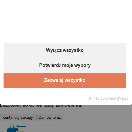
E-mail:
powiadomienia@itimport.pl
Informacje o bezpieczeństwie produktu (kliknij)
1 / 1
Ładowanie...
Wyłącz wszystko
Potwierdź moje wybory
Produkt dodany do koszyka!
Zezwalaj wszystko
Możesz kontynuować przeglądanie sklepu lub przejść
Verified by ConsentMagic
bezpośrednio do realizacji zamówienia.
Kontynuuj zakupy
Zamów teraz