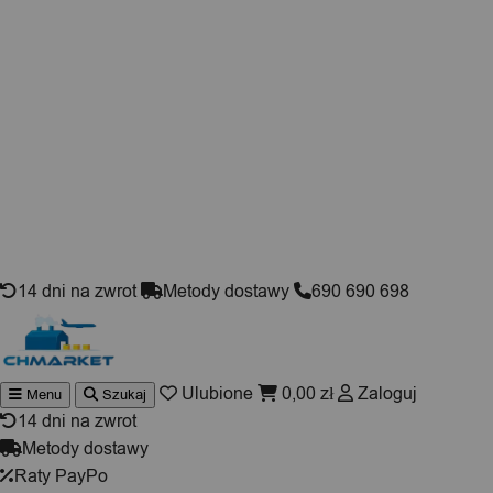
Skip to content
14 dni na zwrot
Metody dostawy
690 690 698
Ulubione
0,00
zł
Zaloguj
Menu
Szukaj
Wyszukiwarka
produktów
14 dni na zwrot
Metody dostawy
Raty PayPo