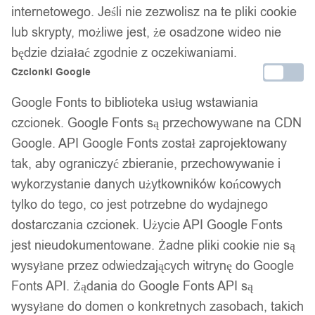
Dostępny w magazynie - szybka dostawa
internetowego. Jeśli nie zezwolisz na te pliki cookie
lub skrypty, możliwe jest, że osadzone wideo nie
Dodaj do koszyka
będzie działać zgodnie z oczekiwaniami.
Czcionki Google
Zamówienia złożone do 14:00 w dni robocze wysyłamy tego
Google Fonts to biblioteka usług wstawiania
samego dnia.
czcionek. Google Fonts są przechowywane na CDN
Google. API Google Fonts został zaprojektowany
tak, aby ograniczyć zbieranie, przechowywanie i
Bezpieczne płatności
wykorzystanie danych użytkowników końcowych
tylko do tego, co jest potrzebne do wydajnego
dostarczania czcionek. Użycie API Google Fonts
14 dni na zwrot
jest nieudokumentowane. Żadne pliki cookie nie są
wysyłane przez odwiedzających witrynę do Google
Fonts API. Żądania do Google Fonts API są
Gwarancja producenta
wysyłane do domen o konkretnych zasobach, takich