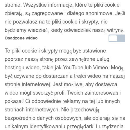
stronie. Wszystkie informacje, które te pliki cookie
zbierają, są zagregowane i dlatego anonimowe. Jeśli
nie pozwalasz na te pliki cookie i skrypty, nie
będziemy wiedzieć, kiedy odwiedziłeś naszą witrynę.
Niimbot etykiety naklejki
Osadzone wideo
różowe 12*40mm 160szt
Te pliki cookie i skrypty mogą być ustawione
poprzez naszą stronę przez zewnętrzne usługi
32,99
zł
hostingu wideo, takie jak YouTube lub Vimeo. Mogą
Darmowa dostawa od 90 zł
być używane do dostarczania treści wideo na naszej
Dostawa w 24h
stronie internetowej. Jest możliwe, aby dostawca
Zamówienia złożone do 14:00 wysyłamy tego samego dnia.
wideo mógł stworzyć profil Twoich zainteresowań i
pokazać Ci odpowiednie reklamy na tej lub innych
Dostawa w 24h
stronach internetowych. Nie przechowują
Zamówienia złożone do 14:00 wysyłamy tego samego dnia.
bezpośrednio danych osobowych, ale opierają się na
unikalnym identyfikowaniu przeglądarki i urządzenia
Kod produktu:
12*40 PINK