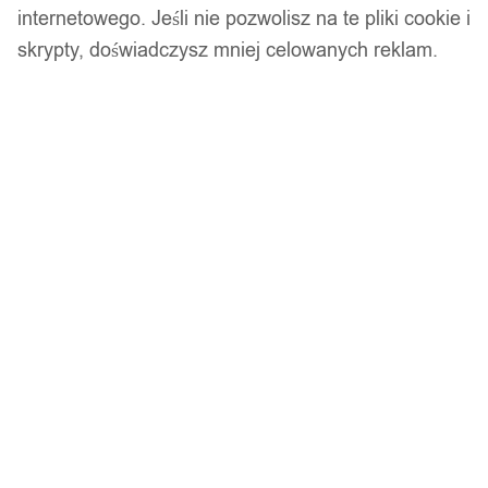
internetowego. Jeśli nie pozwolisz na te pliki cookie i
skrypty, doświadczysz mniej celowanych reklam.
Niimbot naklejki termiczne do kabli 12,5*109
65szt
34,99
zł
Opis produktu
Kupujesz 1 rolkę o rozmiarze etykiet termicznych 12x40mm
- 160 naklejek do drukarek Niimbot seria D.
Rolki nie pasują do drukarek innych serii, które znajdziesz
w innych naszych ofertach.
Drukarka drukuje kilka etykiet na sekundę, jest to drukarka
termiczna więc tusz nigdy Ci się nie skończy. Wysoka