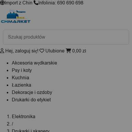
Import z Chin
Infolinia: 690 690 698
Wyszukiwarka
produktów
Hej, zaloguj się!
Ulubione
0,00
zł
Akcesoria wędkarskie
Psy i koty
Kuchnia
Łazienka
Dekoracje i ozdoby
Drukarki do etykiet
Elektronika
/
Drukarki i skanery