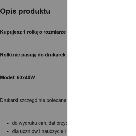
Opis produktu
Kupujesz 1 rolkę o rozmiarze etykiet termcznych 60x40mm 
Rolki nie pasują do drukarek z serii D oraz innych z serii B.
Model: 60x40W
Drukarki szczególnie polecane:
do wydruku cen, dat przydatności w niewielkich sklepach
dla uczniów i nauczycieli do oklejania np. zeszytów