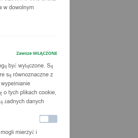
ia w dowolnym
Zawsze WŁĄCZONE
mogą być wyłączone. Są
óre są równoznaczne z
b wypełnianie
 o tych plikach cookie,
wują żadnych danych
 mogli mierzyć i