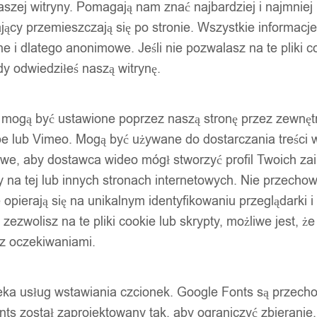
szej witryny. Pomagają nam znać najbardziej i najmniej
ący przemieszczają się po stronie. Wszystkie informacje, 
e i dlatego anonimowe. Jeśli nie pozwalasz na te pliki co
dy odwiedziłeś naszą witrynę.
ty mogą być ustawione poprzez naszą stronę przez zewnęt
be lub Vimeo. Mogą być używane do dostarczania treści w
liwe, aby dostawca wideo mógł stworzyć profil Twoich za
 na tej lub innych stronach internetowych. Nie przecho
opierają się na unikalnym identyfikowaniu przeglądarki i
e zezwolisz na te pliki cookie lub skrypty, możliwe jest, 
 z oczekiwaniami.
oteka usług wstawiania czcionek. Google Fonts są prze
ts został zaprojektowany tak, aby ograniczyć zbieranie