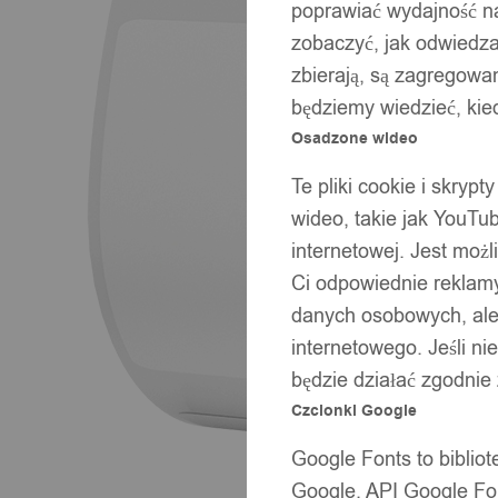
poprawiać wydajność na
zobaczyć, jak odwiedzaj
zbierają, są zagregowan
będziemy wiedzieć, kie
Osadzone wideo
Te pliki cookie i skryp
wideo, takie jak YouTu
internetowej. Jest moż
Ci odpowiednie reklamy
danych osobowych, ale 
internetowego. Jeśli ni
będzie działać zgodnie
Czcionki Google
Google Fonts to bibli
Google. API Google Fon