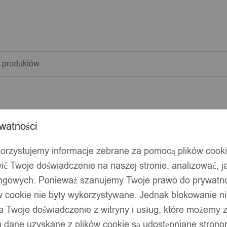
warka
w
watności
korzystujemy informacje zebrane za pomocą plików cook
ić Twoje doświadczenie na naszej stronie, analizować, j
ingowych. Ponieważ szanujemy Twoje prawo do prywatno
ów cookie nie były wykorzystywane. Jednak blokowanie n
 Twoje doświadczenie z witryny i usług, które możemy
 dane uzyskane z plików cookie są udostępniane stronom