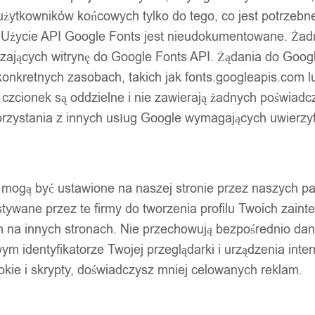
użytkowników końcowych tylko do tego, co jest potrzeb
*40mm białe 180szt b3s orygin
 Użycie API Google Fonts jest nieudokumentowane. Żadne
ających witrynę do Google Fonts API. Żądania do Googl
nkretnych zasobach, takich jak fonts.googleapis.com lu
 czcionek są oddzielne i nie zawierają żadnych poświadc
zystania z innych usług Google wymagających uwierzytel
pty mogą być ustawione na naszej stronie przez naszych 
ywane przez te firmy do tworzenia profilu Twoich zainte
m na innych stronach. Nie przechowują bezpośrednio da
wym identyfikatorze Twojej przeglądarki i urządzenia inter
ookie i skrypty, doświadczysz mniej celowanych reklam.
Dodaj do koszyka
mego dnia.