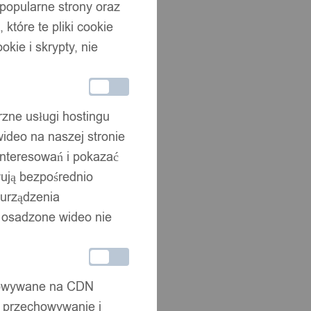
 popularne strony oraz
które te pliki cookie
okie i skrypty, nie
rzne usługi hostingu
ideo na naszej stronie
interesowań i pokazać
wują bezpośrednio
 urządzenia
że osadzone wideo nie
chowywane na CDN
, przechowywanie i