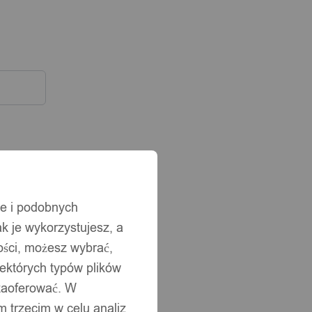
ie i podobnych
ak je wykorzystujesz, a
ści, możesz wybrać,
iektórych typów plików
 zaoferować. W
 trzecim w celu analiz