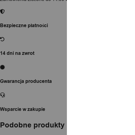
Bezpieczne płatności
14 dni na zwrot
Gwarancja producenta
Wsparcie w zakupie
Podobne produkty