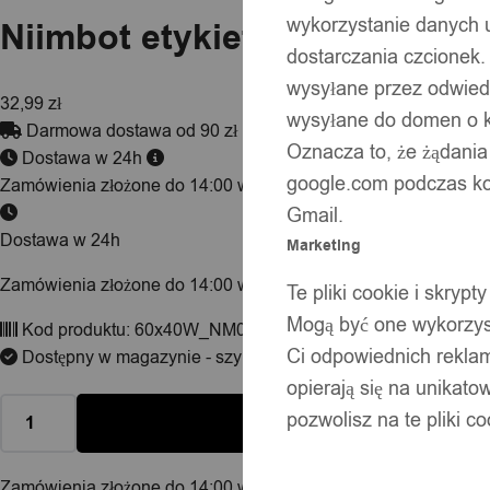
wykorzystanie danych 
Niimbot etykiety naklejki 60
dostarczania czcionek.
wysyłane przez odwiedz
32,99
zł
wysyłane do domen o ko
Darmowa dostawa od 90 zł
Oznacza to, że żądania
Dostawa w 24h
google.com podczas kor
Zamówienia złożone do 14:00 wysyłamy tego samego dnia.
Gmail.
Dostawa w 24h
Marketing
Zamówienia złożone do 14:00 wysyłamy tego samego dnia.
Te pliki cookie i skry
Mogą być one wykorzyst
Kod produktu:
60x40W_NM02
Ci odpowiednich rekla
Dostępny w magazynie - szybka dostawa
opierają się na unikato
pozwolisz na te pliki c
Zamówienia złożone do 14:00 w dni robocze wysyłamy tego sa