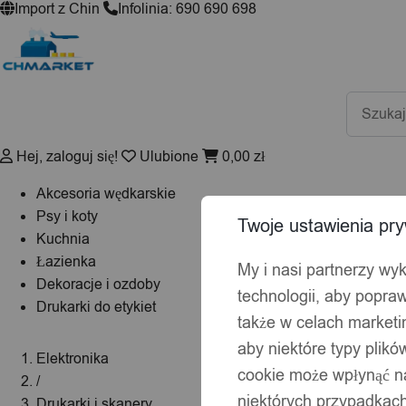
Import z Chin
Infolinia: 690 690 698
Wyszuki
produktó
Hej, zaloguj się!
Ulubione
0,00
zł
Akcesoria wędkarskie
Psy i koty
Twoje ustawienia pry
Kuchnia
Łazienka
My i nasi partnerzy wy
Dekoracje i ozdoby
technologii, aby popraw
Drukarki do etykiet
także w celach market
aby niektóre typy plik
Elektronika
cookie może wpłynąć na
/
niektórych przypadkach
Drukarki i skanery