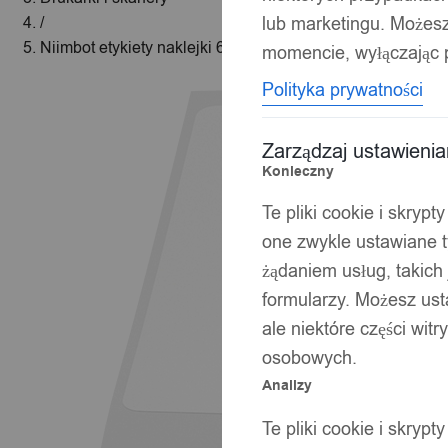
lub marketingu. Możes
/
Niimbot etykiety naklejki 60*40mm białe 180szt b3s orygi
momencie, wyłączając p
Polityka prywatności
Zarządzaj ustawieni
Konieczny
Te pliki cookie i skryp
one zwykle ustawiane t
żądaniem usług, takich 
formularzy. Możesz ust
ale niektóre części wit
osobowych.
Analizy
Te pliki cookie i skryp