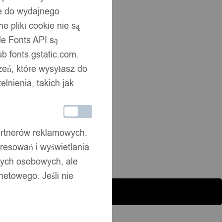
ne do wydajnego
alne
 pliki cookie nie są
e Fonts API są
b fonts.gstatic.com.
zeń, które wysyłasz do
nienia, takich jak
partnerów reklamowych.
resowań i wyświetlania
nych osobowych, ale
netowego. Jeśli nie