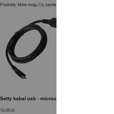
Produkty, które mogą Cię zainteresować
Setty kabel usb - microusb 1,0 m 1a czarny
10,00
zł