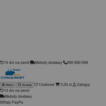
Skip to content
14 dni na zwrot
Metody dostawy
690 690 698
Ulubione
0,00
zł
Zaloguj
Menu
Szukaj
Wyszuki
produktó
14 dni na zwrot
Metody dostawy
Raty PayPo