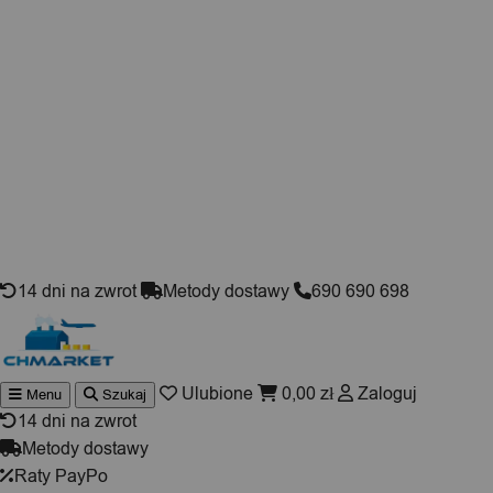
Skip to content
14 dni na zwrot
Metody dostawy
690 690 698
Ulubione
0,00
zł
Zaloguj
Menu
Szukaj
Wyszukiwarka
produktów
14 dni na zwrot
Metody dostawy
Raty PayPo