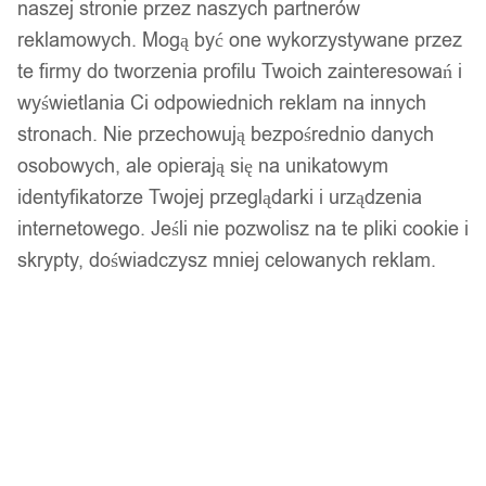
naszej stronie przez naszych partnerów
reklamowych. Mogą być one wykorzystywane przez
te firmy do tworzenia profilu Twoich zainteresowań i
wyświetlania Ci odpowiednich reklam na innych
stronach. Nie przechowują bezpośrednio danych
osobowych, ale opierają się na unikatowym
identyfikatorze Twojej przeglądarki i urządzenia
internetowego. Jeśli nie pozwolisz na te pliki cookie i
1
/ 11
skrypty, doświadczysz mniej celowanych reklam.
Mini klimatyzer wentylator
nawilżacz 500ml powietrza