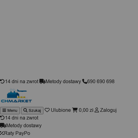
Skip to content
14 dni na zwrot
Metody dostawy
690 690 698
Ulubione
0,00
zł
Zaloguj
Menu
Szukaj
Wyszukiwarka
produktów
14 dni na zwrot
Metody dostawy
Raty PayPo