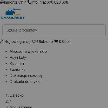
Import z Chin
Infolinia: 690 690 698
Wyszukiwarka
produktów
Hej, zaloguj się!
Ulubione
0,00
zł
Akcesoria wędkarskie
Psy i koty
Kuchnia
Łazienka
Dekoracje i ozdoby
Drukarki do etykiet
Dziecko
/
Gry i zabawy