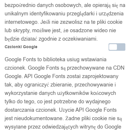
bezpośrednio danych osobowych, ale opierają się na
unikalnym identyfikowaniu przeglądarki i urządzenia
internetowego. Jeśli nie zezwolisz na te pliki cookie
1
/ 8
lub skrypty, możliwe jest, że osadzone wideo nie
będzie działać zgodnie z oczekiwaniami.
Czcionki Google
Google Fonts to biblioteka usług wstawiania
czcionek. Google Fonts są przechowywane na CDN
MASZYNA DO BANIEK
Google. API Google Fonts został zaprojektowany
tak, aby ograniczyć zbieranie, przechowywanie i
MYDLANYCH NA BATERIE
wykorzystanie danych użytkowników końcowych
tylko do tego, co jest potrzebne do wydajnego
GENERATOR 10000 NA
dostarczania czcionek. Użycie API Google Fonts
MINUTĘ NA IMPREZY
jest nieudokumentowane. Żadne pliki cookie nie są
wysyłane przez odwiedzających witrynę do Google