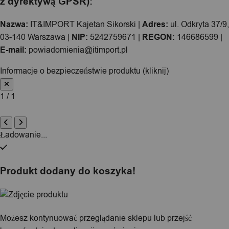
z dyrektywą GPSR):
Nazwa:
IT&IMPORT Kajetan Sikorski |
Adres:
ul. Odkryta 37/9,
03-140 Warszawa |
NIP:
5242759671 |
REGON:
146686599 |
E-mail:
powiadomienia@itimport.pl
Informacje o bezpieczeństwie produktu (kliknij)
1 / 1
Ładowanie...
Produkt dodany do koszyka!
Możesz kontynuować przeglądanie sklepu lub przejść