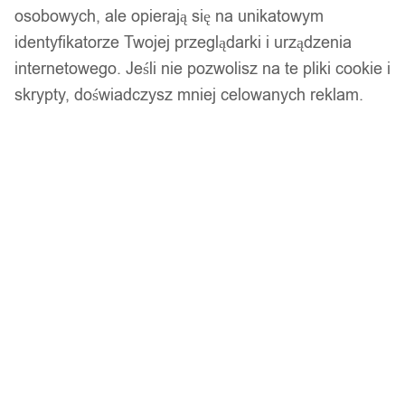
osobowych, ale opierają się na unikatowym
Zamów telefonicznie
identyfikatorze Twojej przeglądarki i urządzenia
internetowego. Jeśli nie pozwolisz na te pliki cookie i
Wtorek - Piątek • 8:00 - 15:00
skrypty, doświadczysz mniej celowanych reklam.
690 690 698
Kod produktu:
JQ95
Bezpieczne płatności
14 dni na zwrot
Gwarancja producenta