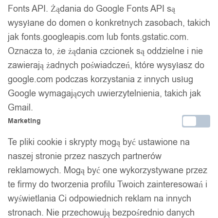
Fonts API. Żądania do Google Fonts API są
59,99
zł
wysyłane do domen o konkretnych zasobach, takich
Darmowa dostawa od 90 zł
jak fonts.googleapis.com lub fonts.gstatic.com.
Dostawa w 24h
Zamówienia złożone do 14:00 wysyłamy tego samego dnia.
Oznacza to, że żądania czcionek są oddzielne i nie
zawierają żadnych poświadczeń, które wysyłasz do
Dostawa w 24h
google.com podczas korzystania z innych usług
Google wymagających uwierzytelnienia, takich jak
Zamówienia złożone do 14:00 wysyłamy tego samego dnia.
Gmail.
Kod produktu:
JQ95
Marketing
Dostępny w magazynie - szybka dostawa
Te pliki cookie i skrypty mogą być ustawione na
naszej stronie przez naszych partnerów
Dodaj do koszyka
reklamowych. Mogą być one wykorzystywane przez
te firmy do tworzenia profilu Twoich zainteresowań i
Zamówienia złożone do 14:00 w dni robocze wysyłamy tego
samego dnia.
wyświetlania Ci odpowiednich reklam na innych
stronach. Nie przechowują bezpośrednio danych