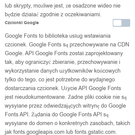
lub skrypty, możliwe jest, że osadzone wideo nie
będzie działać zgodnie z oczekiwaniami.
1
/ 7
Czcionki Google
Google Fonts to biblioteka usług wstawiania
czcionek. Google Fonts są przechowywane na CDN
Google. API Google Fonts został zaprojektowany
tak, aby ograniczyć zbieranie, przechowywanie i
ZABEZPIECZENIA SZAFEK
wykorzystanie danych użytkowników końcowych
tylko do tego, co jest potrzebne do wydajnego
NA ROGI NAROŻNIKI KANTY
dostarczania czcionek. Użycie API Google Fonts
jest nieudokumentowane. Żadne pliki cookie nie są
MEBLI STOŁU OSŁONA
wysyłane przez odwiedzających witrynę do Google
Fonts API. Żądania do Google Fonts API są
MISIE 2SZT
wysyłane do domen o konkretnych zasobach, takich
jak fonts.googleapis.com lub fonts.gstatic.com.