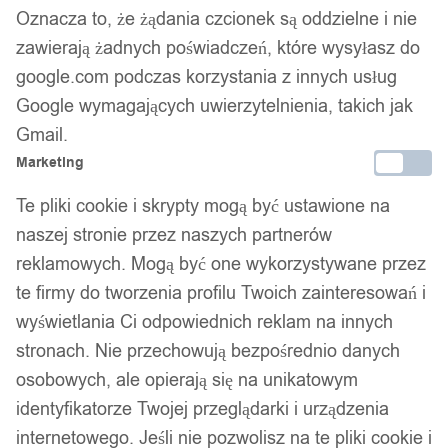
11,99
zł
Oznacza to, że żądania czcionek są oddzielne i nie
Darmowa dostawa od 90 zł
zawierają żadnych poświadczeń, które wysyłasz do
Dostawa w 24h
google.com podczas korzystania z innych usług
Zamówienia złożone do 14:00 wysyłamy tego samego dnia.
Google wymagających uwierzytelnienia, takich jak
Dostawa w 24h
Gmail.
Marketing
Zamówienia złożone do 14:00 wysyłamy tego samego dnia.
Te pliki cookie i skrypty mogą być ustawione na
Kod produktu:
H51
naszej stronie przez naszych partnerów
Niedostępny
reklamowych. Mogą być one wykorzystywane przez
Brak w magazynie
te firmy do tworzenia profilu Twoich zainteresowań i
Zamówienia złożone do 14:00 w dni robocze wysyłamy tego
wyświetlania Ci odpowiednich reklam na innych
samego dnia.
stronach. Nie przechowują bezpośrednio danych
osobowych, ale opierają się na unikatowym
identyfikatorze Twojej przeglądarki i urządzenia
Bezpieczne płatności
internetowego. Jeśli nie pozwolisz na te pliki cookie i