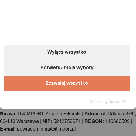
Wyłącz wszystko
Specyfikacja
Potwierdź moje wybory
Model:
H51
Zezwalaj wszystko
Informacje o podmiocie gospodarczym (zgodnie
z dyrektywą GPSR):
Verified by ConsentMagic
Nazwa:
IT&IMPORT Kajetan Sikorski |
Adres:
ul. Odkryta 37/9,
03-140 Warszawa |
NIP:
5242759671 |
REGON:
146686599 |
E-mail:
powiadomienia@itimport.pl