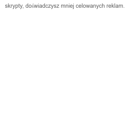
skrypty, doświadczysz mniej celowanych reklam.
14 dni na zwrot
Gwarancja producenta
Wsparcie w zakupie
Podobne produkty
Produkty, które mogą Cię zainteresować