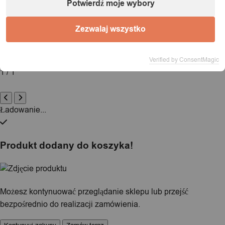
Nazwa:
IT&IMPORT Kajetan Sikorski |
Adres:
ul. Odkryta 37/9,
Potwierdź moje wybory
03-140 Warszawa |
NIP:
5242759671 |
REGON:
146686599 |
E-mail:
powiadomienia@itimport.pl
Zezwalaj wszystko
Informacje o bezpieczeństwie produktu (kliknij)
Verified by ConsentMagic
1 / 1
Ładowanie...
Produkt dodany do koszyka!
Możesz kontynuować przeglądanie sklepu lub przejść
bezpośrednio do realizacji zamówienia.