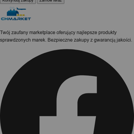
Kontynuuj zakupy
Zamów teraz
Twój zaufany marketplace oferujący najlepsze produkty
sprawdzonych marek. Bezpieczne zakupy z gwarancją jakości.
Facebook