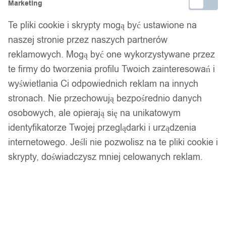
Marketing
Bezpieczne płatności
Te pliki cookie i skrypty mogą być ustawione na
naszej stronie przez naszych partnerów
reklamowych. Mogą być one wykorzystywane przez
14 dni na zwrot
te firmy do tworzenia profilu Twoich zainteresowań i
wyświetlania Ci odpowiednich reklam na innych
stronach. Nie przechowują bezpośrednio danych
Gwarancja producenta
osobowych, ale opierają się na unikatowym
identyfikatorze Twojej przeglądarki i urządzenia
internetowego. Jeśli nie pozwolisz na te pliki cookie i
skrypty, doświadczysz mniej celowanych reklam.
Wsparcie w zakupie
Podobne produkty
Produkty, które mogą Cię zainteresować