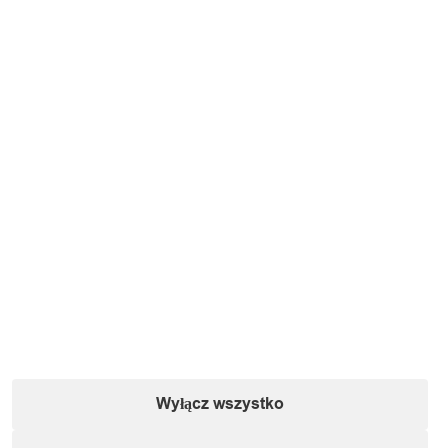
Specyfikacja
Model:
H70
Informacje o podmiocie gospodarczym (zgodnie
z dyrektywą GPSR):
Wyłącz wszystko