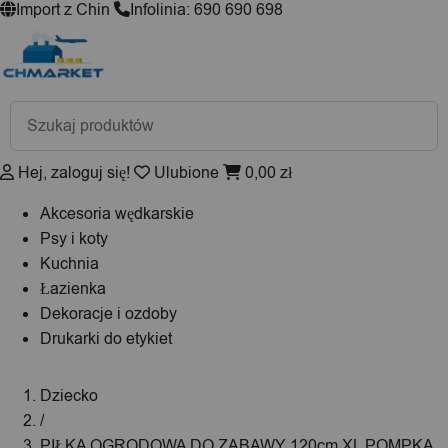
Import z Chin
Infolinia: 690 690 698
Wyszukiwarka
produktów
Hej, zaloguj się!
Ulubione
0,00
zł
Akcesoria wędkarskie
Psy i koty
Kuchnia
Łazienka
Dekoracje i ozdoby
Drukarki do etykiet
Dziecko
/
PIŁKA OGRODOWA DO ZABAWY 120cm XL POMPKA