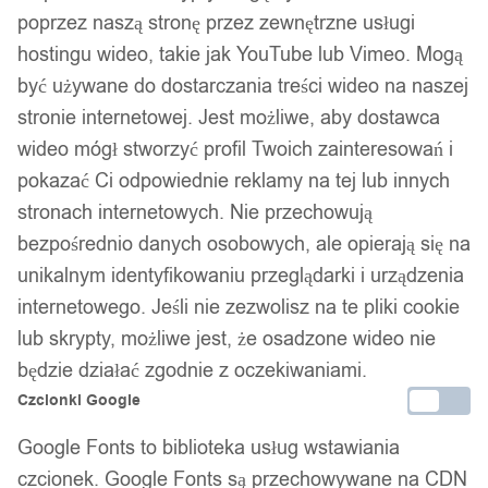
poprzez naszą stronę przez zewnętrzne usługi
hostingu wideo, takie jak YouTube lub Vimeo. Mogą
być używane do dostarczania treści wideo na naszej
stronie internetowej. Jest możliwe, aby dostawca
1
/ 6
wideo mógł stworzyć profil Twoich zainteresowań i
pokazać Ci odpowiednie reklamy na tej lub innych
stronach internetowych. Nie przechowują
bezpośrednio danych osobowych, ale opierają się na
unikalnym identyfikowaniu przeglądarki i urządzenia
internetowego. Jeśli nie zezwolisz na te pliki cookie
PIŁKA OGRODOWA DO
lub skrypty, możliwe jest, że osadzone wideo nie
ZABAWY 120cm XL POMPKA
będzie działać zgodnie z oczekiwaniami.
Czcionki Google
Przezroczysta ODPORNA
Google Fonts to biblioteka usług wstawiania
czcionek. Google Fonts są przechowywane na CDN