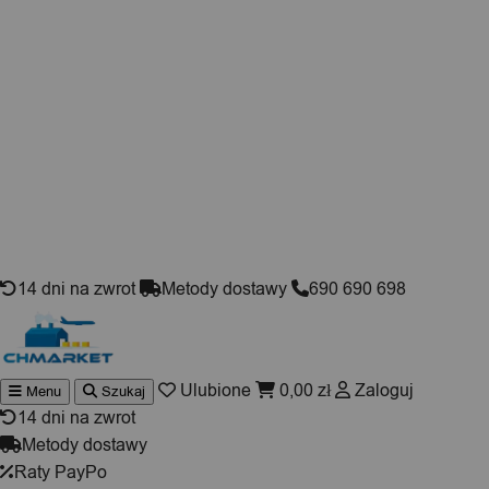
Skip to content
14 dni na zwrot
Metody dostawy
690 690 698
Ulubione
0,00
zł
Zaloguj
Menu
Szukaj
Wyszukiwarka
produktów
14 dni na zwrot
Metody dostawy
Raty PayPo