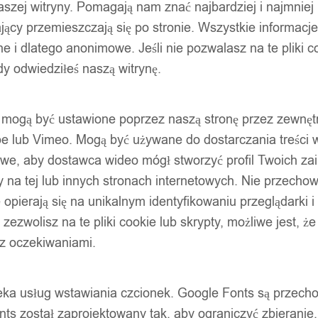
szej witryny. Pomagają nam znać najbardziej i najmniej
ący przemieszczają się po stronie. Wszystkie informacje, 
e i dlatego anonimowe. Jeśli nie pozwalasz na te pliki co
dy odwiedziłeś naszą witrynę.
ty mogą być ustawione poprzez naszą stronę przez zewnęt
be lub Vimeo. Mogą być używane do dostarczania treści w
liwe, aby dostawca wideo mógł stworzyć profil Twoich za
 na tej lub innych stronach internetowych. Nie przecho
opierają się na unikalnym identyfikowaniu przeglądarki i
e zezwolisz na te pliki cookie lub skrypty, możliwe jest, 
 z oczekiwaniami.
oteka usług wstawiania czcionek. Google Fonts są prze
ts został zaprojektowany tak, aby ograniczyć zbieranie