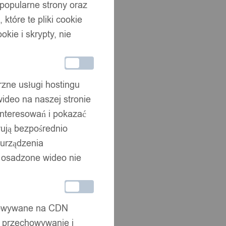
 popularne strony oraz
które te pliki cookie
okie i skrypty, nie
rzne usługi hostingu
ideo na naszej stronie
interesowań i pokazać
wują bezpośrednio
 urządzenia
że osadzone wideo nie
chowywane na CDN
, przechowywanie i