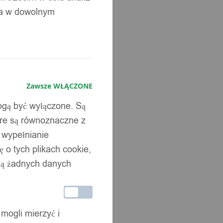
ia w dowolnym
Zawsze WŁĄCZONE
mogą być wyłączone. Są
óre są równoznaczne z
b wypełnianie
 o tych plikach cookie,
wują żadnych danych
 mogli mierzyć i