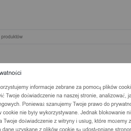
warka
w
watności
korzystujemy informacje zebrane za pomocą plików cook
ić Twoje doświadczenie na naszej stronie, analizować, j
ingowych. Ponieważ szanujemy Twoje prawo do prywatno
ów cookie nie były wykorzystywane. Jednak blokowanie n
 Twoje doświadczenie z witryny i usług, które możemy
 dane uzyskane z plików cookie są udostępniane stronom