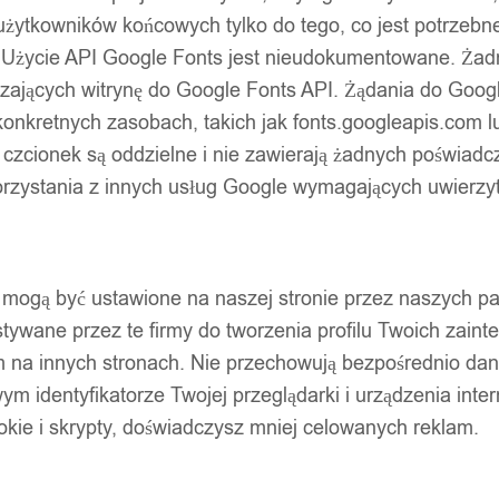
użytkowników końcowych tylko do tego, co jest potrzeb
 Użycie API Google Fonts jest nieudokumentowane. Żadne
ających witrynę do Google Fonts API. Żądania do Googl
nkretnych zasobach, takich jak fonts.googleapis.com lu
 czcionek są oddzielne i nie zawierają żadnych poświadc
zystania z innych usług Google wymagających uwierzytel
pty mogą być ustawione na naszej stronie przez naszych 
ywane przez te firmy do tworzenia profilu Twoich zainte
m na innych stronach. Nie przechowują bezpośrednio da
wym identyfikatorze Twojej przeglądarki i urządzenia inter
ookie i skrypty, doświadczysz mniej celowanych reklam.