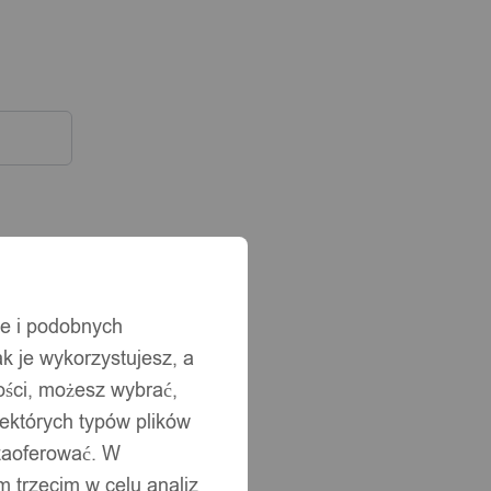
ie i podobnych
ak je wykorzystujesz, a
ści, możesz wybrać,
iektórych typów plików
 zaoferować. W
 trzecim w celu analiz