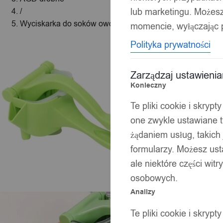
lub marketingu. Możes
/
Wyciskarka do soków owoców cytrusów ręczna
momencie, wyłączając p
Polityka prywatności
Zarządzaj ustawieni
Konieczny
Te pliki cookie i skryp
one zwykle ustawiane t
żądaniem usług, takich 
formularzy. Możesz ust
ale niektóre części wit
osobowych.
Analizy
Te pliki cookie i skryp