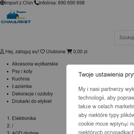
Import z Chin
Infolinia: 690 690 698
Wyszuki
produktó
Hej, zaloguj się!
Ulubione
0,00
zł
Akcesoria wędkarskie
Psy i koty
Twoje ustawienia pry
Kuchnia
Łazienka
My i nasi partnerzy wy
Dekoracje i ozdoby
technologii, aby popraw
Drukarki do etykiet
także w celach market
aby niektóre typy plik
Elektronika
cookie może wpłynąć na
/
niektórych przypadkach
AGD drobne