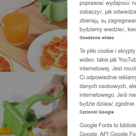
poprawiać wydajność na
zobaczyć, jak odwiedzaj
zbierają, są zagregowan
będziemy wiedzieć, kie
Osadzone wideo
Te pliki cookie i skryp
wideo, takie jak YouTu
internetowej. Jest moż
Ci odpowiednie reklamy
danych osobowych, ale 
internetowego. Jeśli ni
będzie działać zgodnie
Czcionki Google
Google Fonts to bibli
Google. API Google Fon