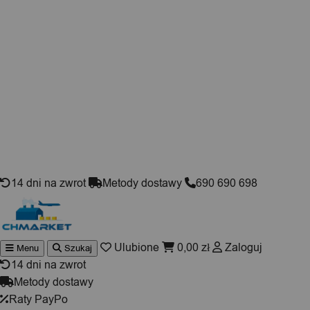
Skip to content
14 dni na zwrot
Metody dostawy
690 690 698
Ulubione
0,00
zł
Zaloguj
Menu
Szukaj
Wyszuki
produktó
14 dni na zwrot
Metody dostawy
Raty PayPo