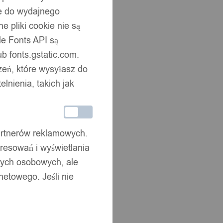
ne do wydajnego
 pliki cookie nie są
e Fonts API są
b fonts.gstatic.com.
zeń, które wysyłasz do
nienia, takich jak
partnerów reklamowych.
resowań i wyświetlania
nych osobowych, ale
netowego. Jeśli nie