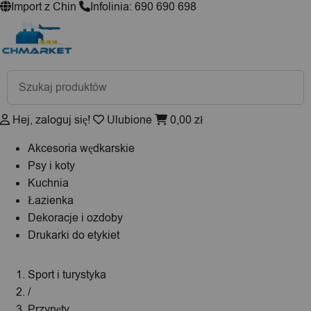
Import z Chin
Infolinia: 690 690 698
Wyszukiwarka
produktów
Hej, zaloguj się!
Ulubione
0,00
zł
Akcesoria wędkarskie
Psy i koty
Kuchnia
Łazienka
Dekoracje i ozdoby
Drukarki do etykiet
Sport i turystyka
/
Przynęty