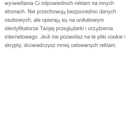
wyświetlania Ci odpowiednich reklam na innych
stronach. Nie przechowują bezpośrednio danych
osobowych, ale opierają się na unikatowym
identyfikatorze Twojej przeglądarki i urządzenia
internetowego. Jeśli nie pozwolisz na te pliki cookie i
Popper flopper wobler okoń szczupak f141 żółty
skrypty, doświadczysz mniej celowanych reklam.
17,99
zł
Opis produktu
Przynęta wędkarska wobler
Bardzo wysoka skuteczność na: OKOŃ, SZCZUPAK,
SANDACZ.
Duża skuteczność na: JAŹ, KLEŃ
Średnia skuteczność na: SUM