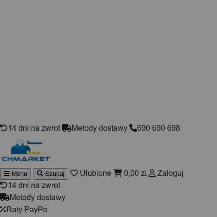
Skip to content
14 dni na zwrot
Metody dostawy
690 690 698
Ulubione
0,00
zł
Zaloguj
Menu
Szukaj
Wyszukiwarka
produktów
14 dni na zwrot
Metody dostawy
Raty PayPo