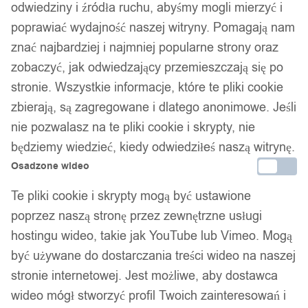
odwiedziny i źródła ruchu, abyśmy mogli mierzyć i
poprawiać wydajność naszej witryny. Pomagają nam
znać najbardziej i najmniej popularne strony oraz
zobaczyć, jak odwiedzający przemieszczają się po
stronie. Wszystkie informacje, które te pliki cookie
Wobler szczupak sandacz
zbierają, są zagregowane i dlatego anonimowe. Jeśli
nie pozwalasz na te pliki cookie i skrypty, nie
okoń błystka 15g 5,5cm b
będziemy wiedzieć, kiedy odwiedziłeś naszą witrynę.
Osadzone wideo
19,99
zł
Te pliki cookie i skrypty mogą być ustawione
Darmowa dostawa od 90 zł
Dostawa w 24h
poprzez naszą stronę przez zewnętrzne usługi
Zamówienia złożone do 14:00 wysyłamy tego samego dnia.
hostingu wideo, takie jak YouTube lub Vimeo. Mogą
być używane do dostarczania treści wideo na naszej
Dostawa w 24h
stronie internetowej. Jest możliwe, aby dostawca
Zamówienia złożone do 14:00 wysyłamy tego samego dnia.
wideo mógł stworzyć profil Twoich zainteresowań i