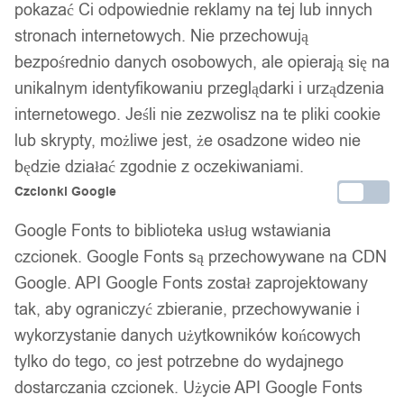
pokazać Ci odpowiednie reklamy na tej lub innych
Kod produktu:
F158 B
stronach internetowych. Nie przechowują
Dostępny w magazynie - szybka dostawa
bezpośrednio danych osobowych, ale opierają się na
unikalnym identyfikowaniu przeglądarki i urządzenia
Dodaj do koszyka
internetowego. Jeśli nie zezwolisz na te pliki cookie
lub skrypty, możliwe jest, że osadzone wideo nie
Zamówienia złożone do 14:00 w dni robocze wysyłamy tego
będzie działać zgodnie z oczekiwaniami.
samego dnia.
Czcionki Google
Google Fonts to biblioteka usług wstawiania
Bezpieczne płatności
czcionek. Google Fonts są przechowywane na CDN
Google. API Google Fonts został zaprojektowany
tak, aby ograniczyć zbieranie, przechowywanie i
14 dni na zwrot
wykorzystanie danych użytkowników końcowych
tylko do tego, co jest potrzebne do wydajnego
dostarczania czcionek. Użycie API Google Fonts