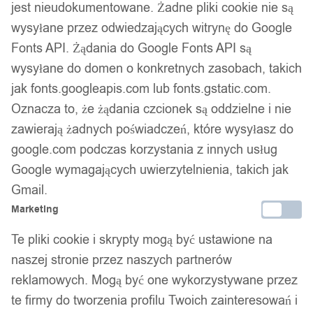
jest nieudokumentowane. Żadne pliki cookie nie są
Gwarancja producenta
wysyłane przez odwiedzających witrynę do Google
Fonts API. Żądania do Google Fonts API są
wysyłane do domen o konkretnych zasobach, takich
Wsparcie w zakupie
jak fonts.googleapis.com lub fonts.gstatic.com.
Podobne produkty
Oznacza to, że żądania czcionek są oddzielne i nie
zawierają żadnych poświadczeń, które wysyłasz do
Produkty, które mogą Cię zainteresować
google.com podczas korzystania z innych usług
Google wymagających uwierzytelnienia, takich jak
Gmail.
Marketing
Te pliki cookie i skrypty mogą być ustawione na
naszej stronie przez naszych partnerów
reklamowych. Mogą być one wykorzystywane przez
te firmy do tworzenia profilu Twoich zainteresowań i