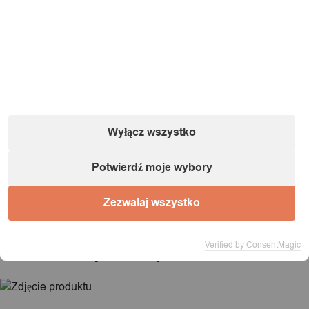
Informacje o podmiocie gospodarczym (zgodnie
z dyrektywą GPSR):
Nazwa:
IT&IMPORT Kajetan Sikorski |
Adres:
ul. Odkryta 37/9,
03-140 Warszawa |
NIP:
5242759671 |
REGON:
146686599 |
E-mail:
powiadomienia@itimport.pl
Informacje o bezpieczeństwie produktu (kliknij)
Wyłącz wszystko
1 / 1
Potwierdź moje wybory
Zezwalaj wszystko
Ładowanie...
Verified by ConsentMagic
Produkt dodany do koszyka!