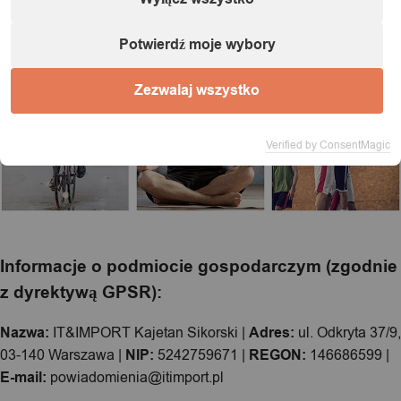
Potwierdź moje wybory
Zezwalaj wszystko
Verified by ConsentMagic
Informacje o podmiocie gospodarczym (zgodnie
z dyrektywą GPSR):
Nazwa:
IT&IMPORT Kajetan Sikorski |
Adres:
ul. Odkryta 37/9,
03-140 Warszawa |
NIP:
5242759671 |
REGON:
146686599 |
E-mail:
powiadomienia@itimport.pl