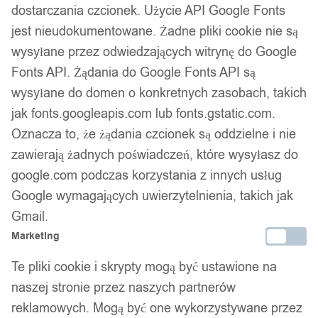
Zamówienia złożone do 14:00 w dni robocze wysyłamy tego
dostarczania czcionek. Użycie API Google Fonts
samego dnia.
jest nieudokumentowane. Żadne pliki cookie nie są
wysyłane przez odwiedzających witrynę do Google
Fonts API. Żądania do Google Fonts API są
Bezpieczne płatności
wysyłane do domen o konkretnych zasobach, takich
jak fonts.googleapis.com lub fonts.gstatic.com.
Oznacza to, że żądania czcionek są oddzielne i nie
14 dni na zwrot
zawierają żadnych poświadczeń, które wysyłasz do
google.com podczas korzystania z innych usług
Google wymagających uwierzytelnienia, takich jak
Gmail.
Gwarancja producenta
Marketing
Te pliki cookie i skrypty mogą być ustawione na
Wsparcie w zakupie
naszej stronie przez naszych partnerów
reklamowych. Mogą być one wykorzystywane przez