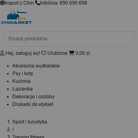
Import z Chin
Infolinia: 690 690 698
Wyszukiwarka
produktów
Hej, zaloguj się!
Ulubione
0,00
zł
Akcesoria wędkarskie
Psy i koty
Kuchnia
Łazienka
Dekoracje i ozdoby
Drukarki do etykiet
Sport i turystyka
/
Trening fitness