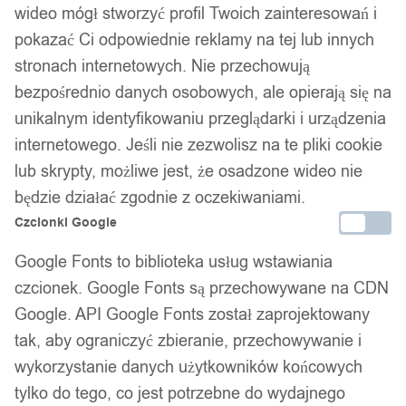
wideo mógł stworzyć profil Twoich zainteresowań i
siłownia modelująca xxl
pokazać Ci odpowiednie reklamy na tej lub innych
stronach internetowych. Nie przechowują
bezpośrednio danych osobowych, ale opierają się na
179,00
zł
unikalnym identyfikowaniu przeglądarki i urządzenia
Darmowa dostawa od 90 zł
internetowego. Jeśli nie zezwolisz na te pliki cookie
Dostawa w 24h
Zamówienia złożone do 14:00 wysyłamy tego samego dnia.
lub skrypty, możliwe jest, że osadzone wideo nie
będzie działać zgodnie z oczekiwaniami.
Dostawa w 24h
Czcionki Google
Zamówienia złożone do 14:00 wysyłamy tego samego dnia.
Google Fonts to biblioteka usług wstawiania
Kod produktu:
V01-XXL
czcionek. Google Fonts są przechowywane na CDN
Dostępny w magazynie - szybka dostawa
Google. API Google Fonts został zaprojektowany
tak, aby ograniczyć zbieranie, przechowywanie i
Dodaj do koszyka
wykorzystanie danych użytkowników końcowych
tylko do tego, co jest potrzebne do wydajnego