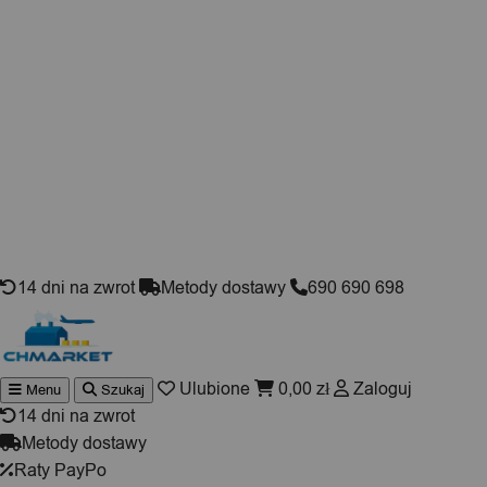
Skip to content
14 dni na zwrot
Metody dostawy
690 690 698
Ulubione
0,00
zł
Zaloguj
Menu
Szukaj
Wyszukiwarka
produktów
14 dni na zwrot
Metody dostawy
Raty PayPo