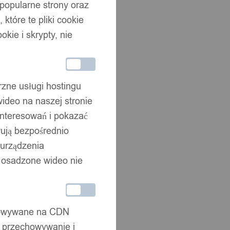
 popularne strony oraz
które te pliki cookie
okie i skrypty, nie
rzne usługi hostingu
ideo na naszej stronie
interesowań i pokazać
wują bezpośrednio
 urządzenia
że osadzone wideo nie
chowywane na CDN
, przechowywanie i