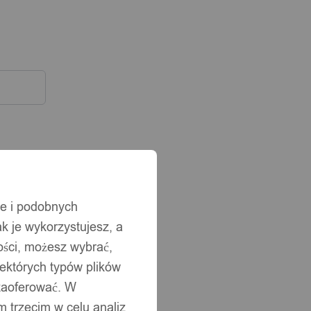
ie i podobnych
ak je wykorzystujesz, a
ści, możesz wybrać,
iektórych typów plików
 zaoferować. W
 trzecim w celu analiz