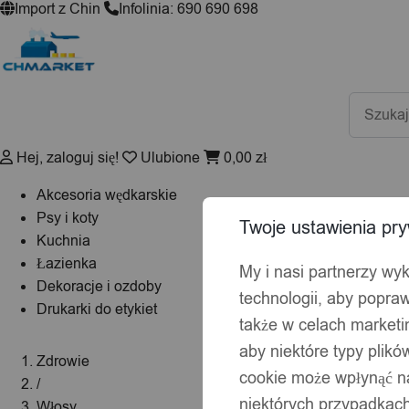
Import z Chin
Infolinia: 690 690 698
Wyszuki
produktó
Hej, zaloguj się!
Ulubione
0,00
zł
Akcesoria wędkarskie
Psy i koty
Twoje ustawienia pry
Kuchnia
Łazienka
My i nasi partnerzy wy
Dekoracje i ozdoby
technologii, aby popraw
Drukarki do etykiet
także w celach market
aby niektóre typy plik
Zdrowie
cookie może wpłynąć na
/
niektórych przypadkach
Włosy