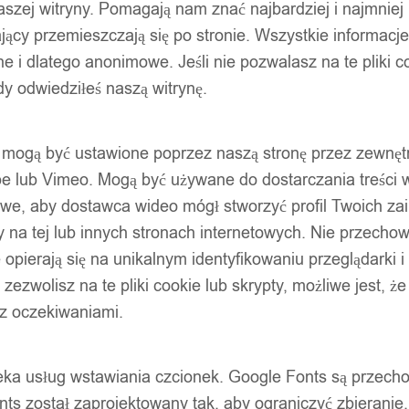
szej witryny. Pomagają nam znać najbardziej i najmniej
ący przemieszczają się po stronie. Wszystkie informacje, 
e i dlatego anonimowe. Jeśli nie pozwalasz na te pliki co
dy odwiedziłeś naszą witrynę.
ty mogą być ustawione poprzez naszą stronę przez zewnęt
be lub Vimeo. Mogą być używane do dostarczania treści w
liwe, aby dostawca wideo mógł stworzyć profil Twoich za
 na tej lub innych stronach internetowych. Nie przecho
opierają się na unikalnym identyfikowaniu przeglądarki i
e zezwolisz na te pliki cookie lub skrypty, możliwe jest, 
 z oczekiwaniami.
oteka usług wstawiania czcionek. Google Fonts są prze
ts został zaprojektowany tak, aby ograniczyć zbieranie