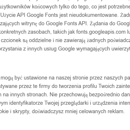
użytkowników końcowych tylko do tego, co jest potrzeb
 Użycie API Google Fonts jest nieudokumentowane. Żadne
ających witrynę do Google Fonts API. Żądania do Googl
nkretnych zasobach, takich jak fonts.googleapis.com lu
 czcionek są oddzielne i nie zawierają żadnych poświadc
zystania z innych usług Google wymagających uwierzytel
pty mogą być ustawione na naszej stronie przez naszych 
ywane przez te firmy do tworzenia profilu Twoich zainte
m na innych stronach. Nie przechowują bezpośrednio da
wym identyfikatorze Twojej przeglądarki i urządzenia inter
ookie i skrypty, doświadczysz mniej celowanych reklam.