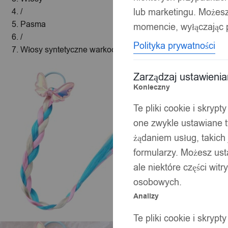
lub marketingu. Możes
/
Pasma
momencie, wyłączając p
/
Polityka prywatności
Włosy syntetyczne warkoczyki doczepiane kolor a7
Zarządzaj ustawieni
Konieczny
Te pliki cookie i skryp
one zwykle ustawiane t
żądaniem usług, takich 
formularzy. Możesz ust
ale niektóre części wit
osobowych.
Analizy
Te pliki cookie i skryp