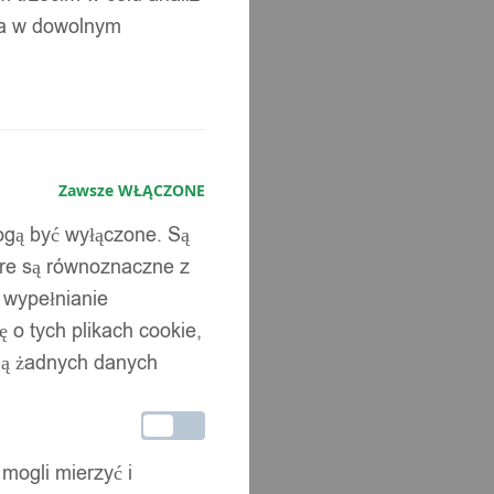
ia w dowolnym
Zawsze WŁĄCZONE
mogą być wyłączone. Są
óre są równoznaczne z
b wypełnianie
 o tych plikach cookie,
wują żadnych danych
 mogli mierzyć i