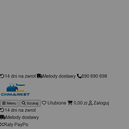
Skip to content
14 dni na zwrot
Metody dostawy
690 690 698
Ulubione
0,00
zł
Zaloguj
Menu
Szukaj
Wyszuki
produktó
14 dni na zwrot
Metody dostawy
Raty PayPo