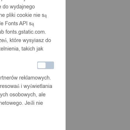
ne do wydajnego
 pliki cookie nie są
e Fonts API są
b fonts.gstatic.com.
zeń, które wysyłasz do
nienia, takich jak
partnerów reklamowych.
resowań i wyświetlania
nych osobowych, ale
netowego. Jeśli nie