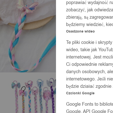
poprawiać wydajność na
zobaczyć, jak odwiedzaj
zbierają, są zagregowan
będziemy wiedzieć, kie
Osadzone wideo
Te pliki cookie i skryp
wideo, takie jak YouTu
internetowej. Jest moż
Ci odpowiednie reklamy
danych osobowych, ale 
internetowego. Jeśli ni
będzie działać zgodnie
Czcionki Google
Google Fonts to bibli
Google. API Google Fon