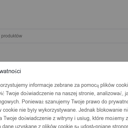
warka
w
watności
korzystujemy informacje zebrane za pomocą plików cook
ić Twoje doświadczenie na naszej stronie, analizować, j
ingowych. Ponieważ szanujemy Twoje prawo do prywatno
ów cookie nie były wykorzystywane. Jednak blokowanie n
 Twoje doświadczenie z witryny i usług, które możemy
 dane uzyskane z plików cookie są udostępniane stronom