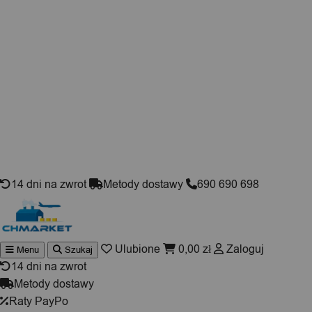
Skip to content
14 dni na zwrot
Metody dostawy
690 690 698
Ulubione
0,00
zł
Zaloguj
Menu
Szukaj
Wyszukiwarka
produktów
14 dni na zwrot
Metody dostawy
Raty PayPo