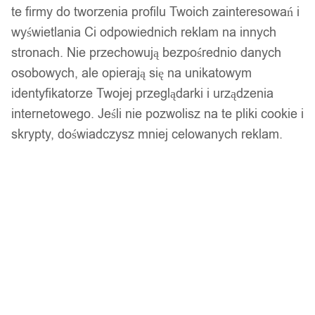
kabinowa czarna laptop abs
te firmy do tworzenia profilu Twoich zainteresowań i
zamek na kod 38l
wyświetlania Ci odpowiednich reklam na innych
stronach. Nie przechowują bezpośrednio danych
osobowych, ale opierają się na unikatowym
379,00
zł
identyfikatorze Twojej przeglądarki i urządzenia
Darmowa dostawa od 90 zł
internetowego. Jeśli nie pozwolisz na te pliki cookie i
Dostawa w 24h
Zamówienia złożone do 14:00 wysyłamy tego samego dnia.
skrypty, doświadczysz mniej celowanych reklam.
Dostawa w 24h
Zamówienia złożone do 14:00 wysyłamy tego samego dnia.
Kod produktu:
TC03
Dostępny w magazynie - szybka dostawa
Dodaj do koszyka