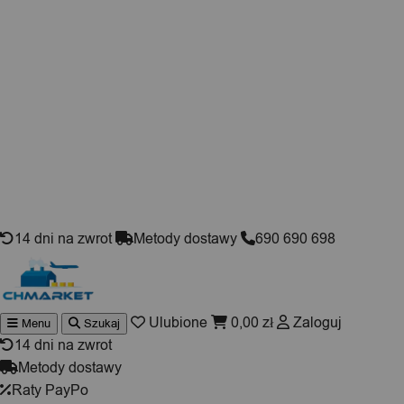
Skip to content
14 dni na zwrot
Metody dostawy
690 690 698
Ulubione
0,00
zł
Zaloguj
Menu
Szukaj
Wyszukiwarka
produktów
14 dni na zwrot
Metody dostawy
Raty PayPo