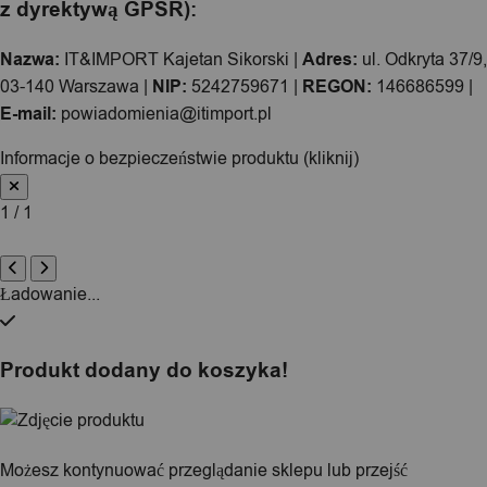
z dyrektywą GPSR):
Nazwa:
IT&IMPORT Kajetan Sikorski |
Adres:
ul. Odkryta 37/9,
03-140 Warszawa |
NIP:
5242759671 |
REGON:
146686599 |
E-mail:
powiadomienia@itimport.pl
Informacje o bezpieczeństwie produktu (kliknij)
1 / 1
Ładowanie...
Produkt dodany do koszyka!
Możesz kontynuować przeglądanie sklepu lub przejść