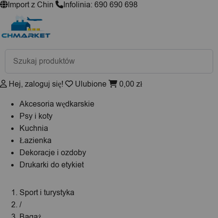
Import z Chin
Infolinia: 690 690 698
Wyszukiwarka
produktów
Hej, zaloguj się!
Ulubione
0,00
zł
Akcesoria wędkarskie
Psy i koty
Kuchnia
Łazienka
Dekoracje i ozdoby
Drukarki do etykiet
Sport i turystyka
/
Bagaż