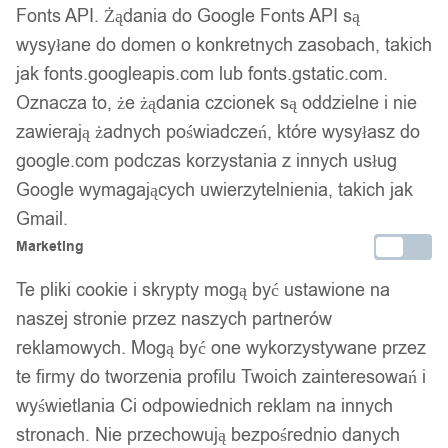
Fonts API. Żądania do Google Fonts API są
wysyłane do domen o konkretnych zasobach, takich
jak fonts.googleapis.com lub fonts.gstatic.com.
Oznacza to, że żądania czcionek są oddzielne i nie
zawierają żadnych poświadczeń, które wysyłasz do
google.com podczas korzystania z innych usług
Google wymagających uwierzytelnienia, takich jak
Gmail.
Marketing
Te pliki cookie i skrypty mogą być ustawione na
naszej stronie przez naszych partnerów
reklamowych. Mogą być one wykorzystywane przez
te firmy do tworzenia profilu Twoich zainteresowań i
Pokrowiec ochronny na walizkę bagaż
wyświetlania Ci odpowiednich reklam na innych
podróżny 18-21" cali 45-55cm rozmiar s
stronach. Nie przechowują bezpośrednio danych