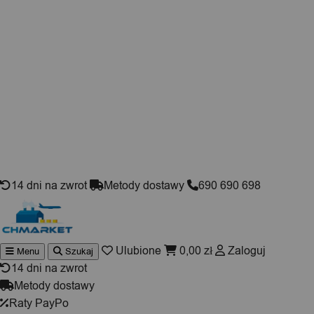
Skip to content
14 dni na zwrot
Metody dostawy
690 690 698
Ulubione
0,00
zł
Zaloguj
Menu
Szukaj
Wyszukiwarka
produktów
14 dni na zwrot
Metody dostawy
Raty PayPo