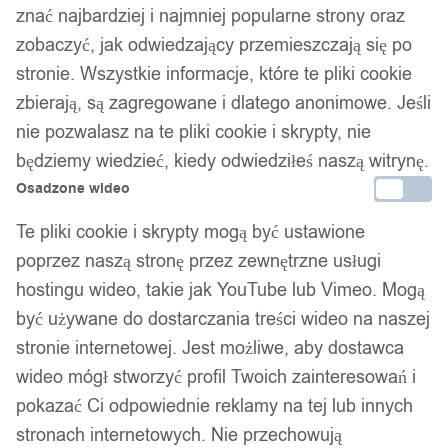
znać najbardziej i najmniej popularne strony oraz
zobaczyć, jak odwiedzający przemieszczają się po
stronie. Wszystkie informacje, które te pliki cookie
zbierają, są zagregowane i dlatego anonimowe. Jeśli
nie pozwalasz na te pliki cookie i skrypty, nie
będziemy wiedzieć, kiedy odwiedziłeś naszą witrynę.
Osadzone wideo
Pasek podróżny skrytka z ukrytą
Te pliki cookie i skrypty mogą być ustawione
kieszenią dokumenty pieniądze
poprzez naszą stronę przez zewnętrzne usługi
turystyczny
hostingu wideo, takie jak YouTube lub Vimeo. Mogą
być używane do dostarczania treści wideo na naszej
27,99
zł
stronie internetowej. Jest możliwe, aby dostawca
wideo mógł stworzyć profil Twoich zainteresowań i
pokazać Ci odpowiednie reklamy na tej lub innych
stronach internetowych. Nie przechowują