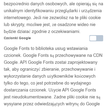
bezpośrednio danych osobowych, ale opierają się na
unikalnym identyfikowaniu przeglądarki i urządzenia
internetowego. Jeśli nie zezwolisz na te pliki cookie
lub skrypty, możliwe jest, że osadzone wideo nie
będzie działać zgodnie z oczekiwaniami.
Czcionki Google
Google Fonts to biblioteka usług wstawiania
czcionek. Google Fonts są przechowywane na CDN
Google. API Google Fonts został zaprojektowany
tak, aby ograniczyć zbieranie, przechowywanie i
Pasy zabezpieczające na walizkę
wykorzystanie danych użytkowników końcowych
podróżne do bagażu rejestrowanego 2
tylko do tego, co jest potrzebne do wydajnego
sztuki
dostarczania czcionek. Użycie API Google Fonts
jest nieudokumentowane. Żadne pliki cookie nie są
23,99
zł
wysyłane przez odwiedzających witrynę do Google