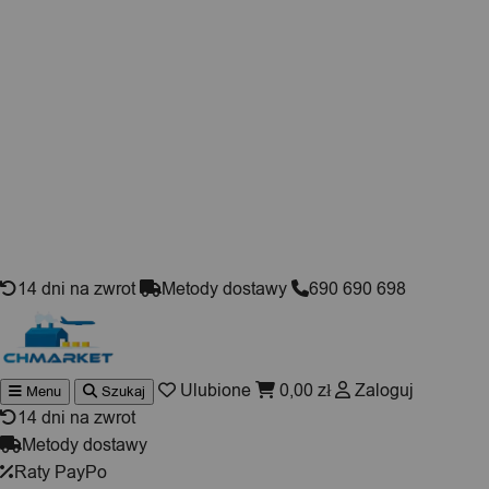
Skip to content
14 dni na zwrot
Metody dostawy
690 690 698
Ulubione
0,00
zł
Zaloguj
Menu
Szukaj
Wyszuki
produktó
14 dni na zwrot
Metody dostawy
Raty PayPo