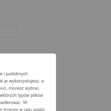
ie i podobnych
ak je wykorzystujesz, a
ści, możesz wybrać,
iektórych typów plików
 zaoferować. W
 trzecim w celu analiz