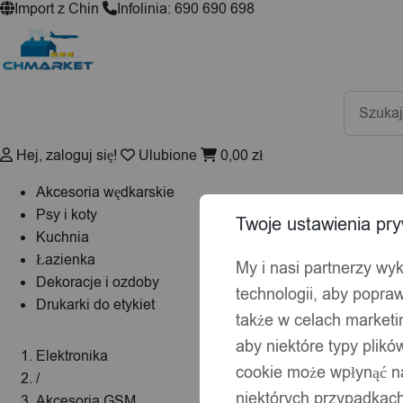
Import z Chin
Infolinia: 690 690 698
Wyszuki
produktó
Hej, zaloguj się!
Ulubione
0,00
zł
Akcesoria wędkarskie
Psy i koty
Twoje ustawienia pry
Kuchnia
Łazienka
My i nasi partnerzy wy
Dekoracje i ozdoby
technologii, aby popraw
Drukarki do etykiet
także w celach market
aby niektóre typy plik
Elektronika
cookie może wpłynąć na
/
niektórych przypadkach
Akcesoria GSM