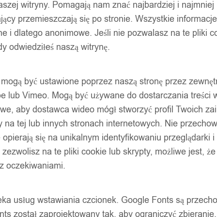
szej witryny. Pomagają nam znać najbardziej i najmniej
ący przemieszczają się po stronie. Wszystkie informacje, 
e i dlatego anonimowe. Jeśli nie pozwalasz na te pliki co
dy odwiedziłeś naszą witrynę.
ty mogą być ustawione poprzez naszą stronę przez zewnęt
be lub Vimeo. Mogą być używane do dostarczania treści w
liwe, aby dostawca wideo mógł stworzyć profil Twoich za
 na tej lub innych stronach internetowych. Nie przecho
opierają się na unikalnym identyfikowaniu przeglądarki i
e zezwolisz na te pliki cookie lub skrypty, możliwe jest, 
 z oczekiwaniami.
oteka usług wstawiania czcionek. Google Fonts są prze
ts został zaprojektowany tak, aby ograniczyć zbieranie