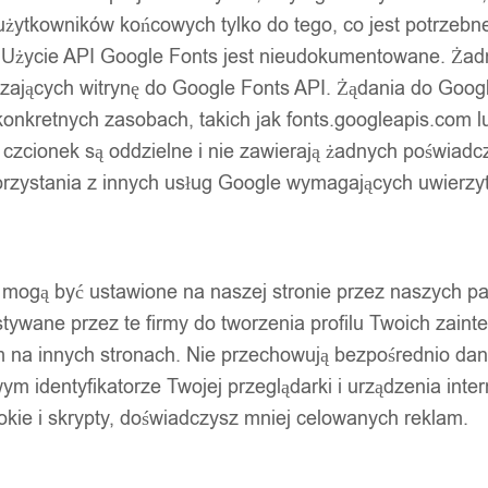
użytkowników końcowych tylko do tego, co jest potrzeb
 Użycie API Google Fonts jest nieudokumentowane. Żadne
ających witrynę do Google Fonts API. Żądania do Googl
nkretnych zasobach, takich jak fonts.googleapis.com lu
 czcionek są oddzielne i nie zawierają żadnych poświadc
zystania z innych usług Google wymagających uwierzytel
pty mogą być ustawione na naszej stronie przez naszych 
ywane przez te firmy do tworzenia profilu Twoich zainte
m na innych stronach. Nie przechowują bezpośrednio da
wym identyfikatorze Twojej przeglądarki i urządzenia inter
ookie i skrypty, doświadczysz mniej celowanych reklam.