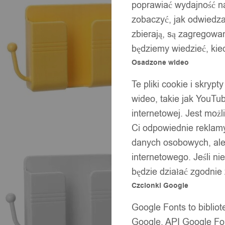
poprawiać wydajność na
zobaczyć, jak odwiedzaj
zbierają, są zagregowan
będziemy wiedzieć, kie
Osadzone wideo
Te pliki cookie i skryp
wideo, takie jak YouTu
internetowej. Jest moż
Ci odpowiednie reklamy
danych osobowych, ale 
internetowego. Jeśli ni
będzie działać zgodnie
Czcionki Google
Google Fonts to bibli
Google. API Google Fon