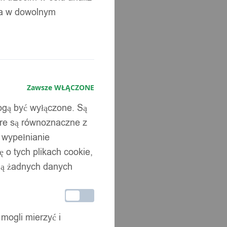
ia w dowolnym
Zawsze WŁĄCZONE
mogą być wyłączone. Są
óre są równoznaczne z
b wypełnianie
 o tych plikach cookie,
wują żadnych danych
 mogli mierzyć i