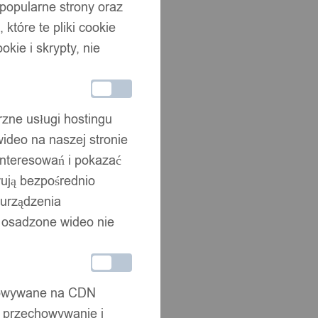
 popularne strony oraz
które te pliki cookie
okie i skrypty, nie
rzne usługi hostingu
ideo na naszej stronie
interesowań i pokazać
wują bezpośrednio
 urządzenia
że osadzone wideo nie
chowywane na CDN
, przechowywanie i