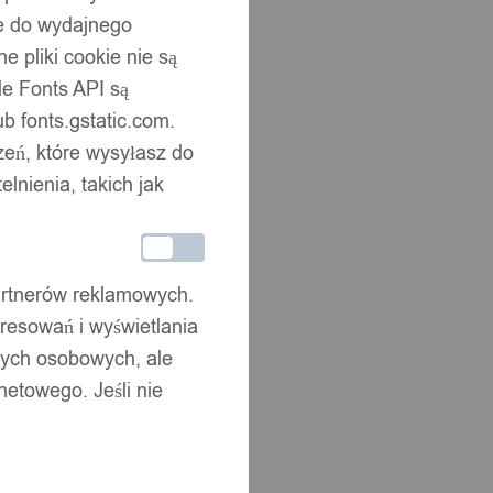
ne do wydajnego
 pliki cookie nie są
e Fonts API są
b fonts.gstatic.com.
zeń, które wysyłasz do
nienia, takich jak
partnerów reklamowych.
resowań i wyświetlania
nych osobowych, ale
netowego. Jeśli nie