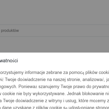
warka
w
watności
korzystujemy informacje zebrane za pomocą plików cook
ić Twoje doświadczenie na naszej stronie, analizować, j
ingowych. Ponieważ szanujemy Twoje prawo do prywatno
ów cookie nie były wykorzystywane. Jednak blokowanie n
 Twoje doświadczenie z witryny i usług, które możemy
 dane uzyskane z plików cookie są udostępniane stronom