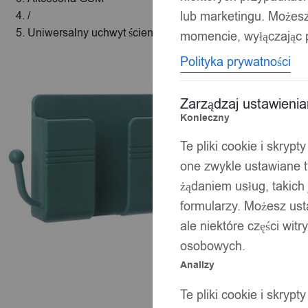
lub marketingu. Możes
/
Uniwersalny uchwyt ścienny na telefon piloty kabel półka 
momencie, wyłączając p
Polityka prywatności
Zarządzaj ustawieni
Konieczny
Te pliki cookie i skryp
one zwykle ustawiane t
żądaniem usług, takich 
formularzy. Możesz ust
ale niektóre części wit
osobowych.
Analizy
Te pliki cookie i skryp