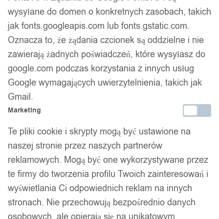
wysyłane do domen o konkretnych zasobach, takich
jak fonts.googleapis.com lub fonts.gstatic.com.
Oznacza to, że żądania czcionek są oddzielne i nie
zawierają żadnych poświadczeń, które wysyłasz do
1
/ 10
google.com podczas korzystania z innych usług
Google wymagających uwierzytelnienia, takich jak
Gmail.
Marketing
Te pliki cookie i skrypty mogą być ustawione na
TAŚMA LED CHOINKOWA
naszej stronie przez naszych partnerów
dekoracyjna WSTĄŻKA 5m
reklamowych. Mogą być one wykorzystywane przez
te firmy do tworzenia profilu Twoich zainteresowań i
50LED
wyświetlania Ci odpowiednich reklam na innych
stronach. Nie przechowują bezpośrednio danych
osobowych, ale opierają się na unikatowym
32,99
zł