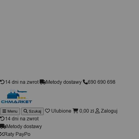
Skip to content
14 dni na zwrot
Metody dostawy
690 690 698
Ulubione
0,00
zł
Zaloguj
Menu
Szukaj
Wyszukiwarka
produktów
14 dni na zwrot
Metody dostawy
Raty PayPo