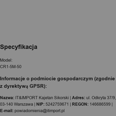
Specyfikacja
Model:
CR1-5M-50
Informacje o podmiocie gospodarczym (zgodnie
z dyrektywą GPSR):
Nazwa:
IT&IMPORT Kajetan Sikorski |
Adres:
ul. Odkryta 37/9,
03-140 Warszawa |
NIP:
5242759671 |
REGON:
146686599 |
E-mail:
powiadomienia@itimport.pl