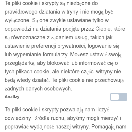
Te pliki cookie i skrypty są niezbędne do
prawidłowego działania witryny i nie mogą być
wyłączone. Są one zwykle ustawiane tylko w
odpowiedzi na działania podjęte przez Ciebie, które
są równoznaczne z żądaniem usług, takich jak
ustawienie preferencji prywatności, logowanie się
lub wypełnianie formularzy. Możesz ustawić swoją
DRZEWKO LED Ozdobne SZCZĘŚCIA
przeglądarkę, aby blokować lub informować cię o
ŚWIĄTECZNE Lampki DEKORACJA na
tych plikach cookie, ale niektóre części witryny nie
ŚWIĘTA XXL
będą wtedy działać. Te pliki cookie nie przechowują
żadnych danych osobowych.
159,99
zł
Analizy
Te pliki cookie i skrypty pozwalają nam liczyć
odwiedziny i źródła ruchu, abyśmy mogli mierzyć i
poprawiać wydajność naszej witryny. Pomagają nam