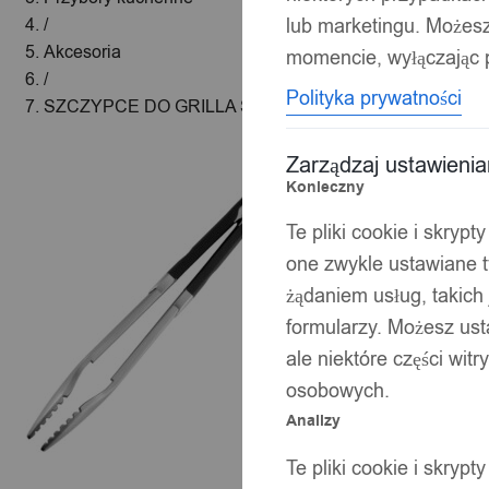
lub marketingu. Możes
/
Akcesoria
momencie, wyłączając p
/
Polityka prywatności
SZCZYPCE DO GRILLA Stal 430 NIERDZEWNA XXL 4
Zarządzaj ustawieni
Konieczny
Te pliki cookie i skryp
one zwykle ustawiane t
żądaniem usług, takich 
formularzy. Możesz ust
ale niektóre części wit
osobowych.
Analizy
Te pliki cookie i skryp