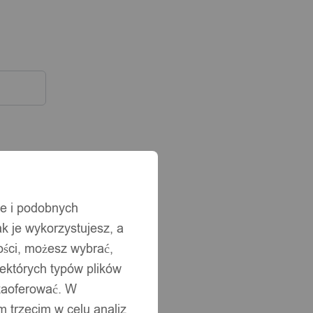
ie i podobnych
ak je wykorzystujesz, a
ści, możesz wybrać,
iektórych typów plików
 zaoferować. W
 trzecim w celu analiz