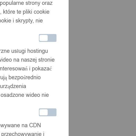
 popularne strony oraz
które te pliki cookie
okie i skrypty, nie
rzne usługi hostingu
ideo na naszej stronie
interesowań i pokazać
wują bezpośrednio
 urządzenia
że osadzone wideo nie
chowywane na CDN
, przechowywanie i