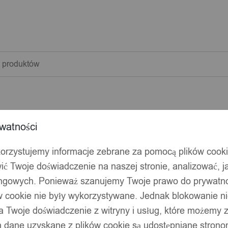
warka
w
watności
korzystujemy informacje zebrane za pomocą plików cook
ić Twoje doświadczenie na naszej stronie, analizować, j
ingowych. Ponieważ szanujemy Twoje prawo do prywatno
ów cookie nie były wykorzystywane. Jednak blokowanie n
 Twoje doświadczenie z witryny i usług, które możemy
 dane uzyskane z plików cookie są udostępniane stronom