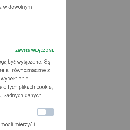
ia w dowolnym
Zawsze WŁĄCZONE
mogą być wyłączone. Są
óre są równoznaczne z
b wypełnianie
 o tych plikach cookie,
wują żadnych danych
 mogli mierzyć i