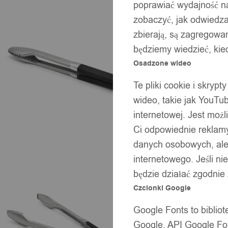
poprawiać wydajność na
zobaczyć, jak odwiedzaj
zbierają, są zagregowan
będziemy wiedzieć, kie
Osadzone wideo
Te pliki cookie i skryp
wideo, takie jak YouTu
internetowej. Jest moż
Ci odpowiednie reklamy
danych osobowych, ale 
internetowego. Jeśli ni
będzie działać zgodnie
Czcionki Google
Google Fonts to bibli
Google. API Google Fon