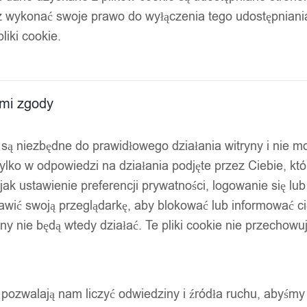
z wykonać swoje prawo do wyłączenia tego udostępnian
liki cookie.
5cm
ami zgody
ty są niezbędne do prawidłowego działania witryny i nie 
ylko w odpowiedzi na działania podjęte przez Ciebie, kt
jak ustawienie preferencji prywatności, logowanie się lu
awić swoją przeglądarkę, aby blokować lub informować cię
ryny nie będą wtedy działać. Te pliki cookie nie przecho
ty pozwalają nam liczyć odwiedziny i źródła ruchu, abyśmy