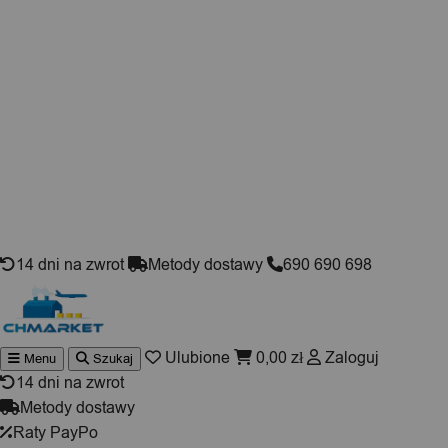
Skip to content
14 dni na zwrot
Metody dostawy
690 690 698
Ulubione
0,00
zł
Zaloguj
Menu
Szukaj
Wyszuki
produktó
14 dni na zwrot
Metody dostawy
Raty PayPo