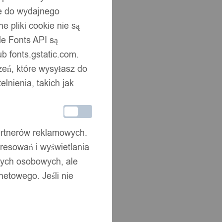
ne do wydajnego
 pliki cookie nie są
e Fonts API są
b fonts.gstatic.com.
zeń, które wysyłasz do
nienia, takich jak
partnerów reklamowych.
resowań i wyświetlania
nych osobowych, ale
netowego. Jeśli nie