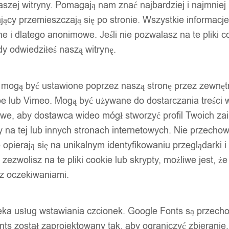
szej witryny. Pomagają nam znać najbardziej i najmniej
ący przemieszczają się po stronie. Wszystkie informacje, 
e i dlatego anonimowe. Jeśli nie pozwalasz na te pliki co
dy odwiedziłeś naszą witrynę.
ty mogą być ustawione poprzez naszą stronę przez zewnęt
be lub Vimeo. Mogą być używane do dostarczania treści w
liwe, aby dostawca wideo mógł stworzyć profil Twoich za
 na tej lub innych stronach internetowych. Nie przecho
opierają się na unikalnym identyfikowaniu przeglądarki i
e zezwolisz na te pliki cookie lub skrypty, możliwe jest, 
 z oczekiwaniami.
oteka usług wstawiania czcionek. Google Fonts są prze
ts został zaprojektowany tak, aby ograniczyć zbieranie