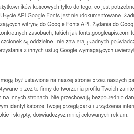
użytkowników końcowych tylko do tego, co jest potrzeb
 Użycie API Google Fonts jest nieudokumentowane. Żadne
ających witrynę do Google Fonts API. Żądania do Googl
nkretnych zasobach, takich jak fonts.googleapis.com lu
 czcionek są oddzielne i nie zawierają żadnych poświadc
zystania z innych usług Google wymagających uwierzytel
pty mogą być ustawione na naszej stronie przez naszych 
ywane przez te firmy do tworzenia profilu Twoich zainte
m na innych stronach. Nie przechowują bezpośrednio da
wym identyfikatorze Twojej przeglądarki i urządzenia inter
ookie i skrypty, doświadczysz mniej celowanych reklam.