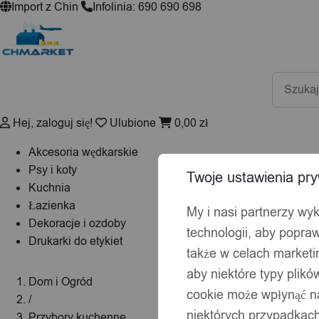
Import z Chin
Infolinia: 690 690 698
Wyszuki
produktó
Hej, zaloguj się!
Ulubione
0,00
zł
Akcesoria wędkarskie
Psy i koty
Twoje ustawienia pry
Kuchnia
Łazienka
My i nasi partnerzy wy
Dekoracje i ozdoby
technologii, aby popraw
Drukarki do etykiet
także w celach market
aby niektóre typy plik
Dom i Ogród
cookie może wpłynąć na
/
niektórych przypadkach
Przybory kuchenne