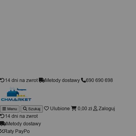
Skip to content
14 dni na zwrot
Metody dostawy
690 690 698
Ulubione
0,00
zł
Zaloguj
Menu
Szukaj
Wyszukiwarka
produktów
14 dni na zwrot
Metody dostawy
Raty PayPo