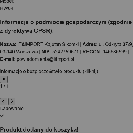
Model:
HW04
Informacje o podmiocie gospodarczym (zgodnie
z dyrektywą GPSR):
Nazwa:
IT&IMPORT Kajetan Sikorski |
Adres:
ul. Odkryta 37/9,
03-140 Warszawa |
NIP:
5242759671 |
REGON:
146686599 |
E-mail:
powiadomienia@itimport.pl
Informacje o bezpieczeństwie produktu (kliknij)
1 / 1
Ładowanie...
Produkt dodany do koszyka!