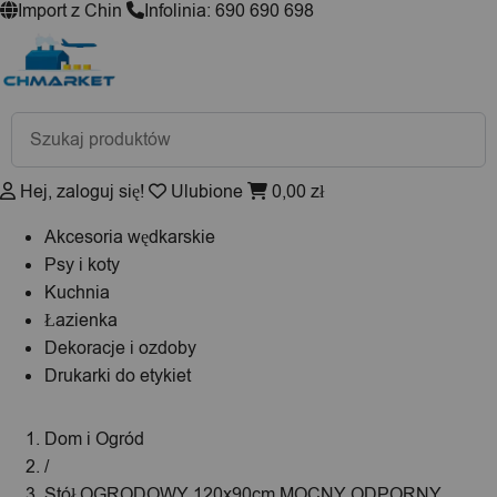
Import z Chin
Infolinia: 690 690 698
Wyszukiwarka
produktów
Hej, zaloguj się!
Ulubione
0,00
zł
Akcesoria wędkarskie
Psy i koty
Kuchnia
Łazienka
Dekoracje i ozdoby
Drukarki do etykiet
Dom i Ogród
/
Stół OGRODOWY 120x90cm MOCNY ODPORNY