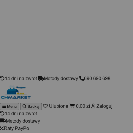
Skip to content
14 dni na zwrot
Metody dostawy
690 690 698
Ulubione
0,00
zł
Zaloguj
Menu
Szukaj
Wyszukiwarka
produktów
14 dni na zwrot
Metody dostawy
Raty PayPo