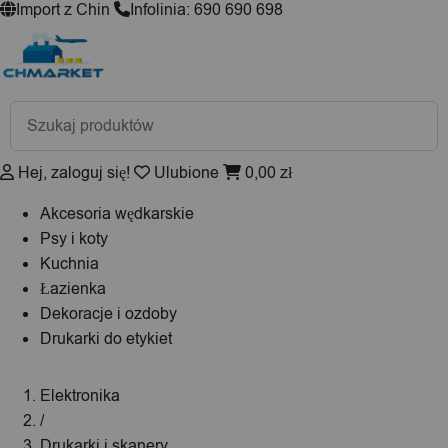
Import z Chin
Infolinia: 690 690 698
Wyszukiwarka
produktów
Hej, zaloguj się!
Ulubione
0,00
zł
Akcesoria wędkarskie
Psy i koty
Kuchnia
Łazienka
Dekoracje i ozdoby
Drukarki do etykiet
Elektronika
/
Drukarki i skanery