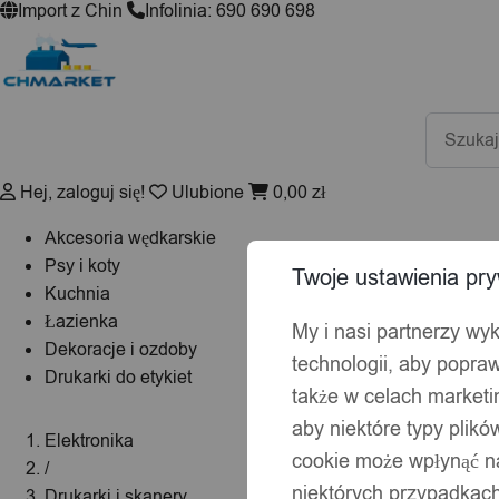
Import z Chin
Infolinia: 690 690 698
Wyszuki
produktó
Hej, zaloguj się!
Ulubione
0,00
zł
Akcesoria wędkarskie
Psy i koty
Twoje ustawienia pry
Kuchnia
Łazienka
My i nasi partnerzy wy
Dekoracje i ozdoby
technologii, aby popraw
Drukarki do etykiet
także w celach market
aby niektóre typy plik
Elektronika
cookie może wpłynąć na
/
niektórych przypadkach
Drukarki i skanery