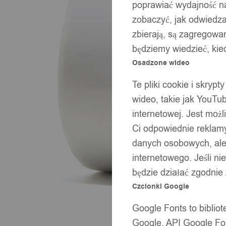
poprawiać wydajność na
zobaczyć, jak odwiedzaj
zbierają, są zagregowan
będziemy wiedzieć, kie
Osadzone wideo
Te pliki cookie i skryp
wideo, takie jak YouTu
internetowej. Jest moż
Ci odpowiednie reklamy
danych osobowych, ale 
internetowego. Jeśli ni
będzie działać zgodnie
Czcionki Google
Google Fonts to bibli
Google. API Google Fon