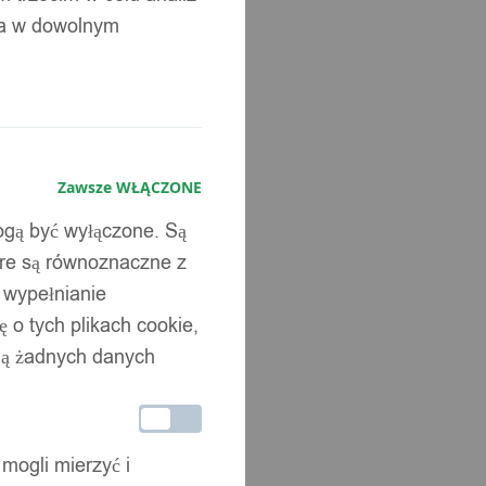
ia w dowolnym
Zawsze WŁĄCZONE
mogą być wyłączone. Są
óre są równoznaczne z
b wypełnianie
 o tych plikach cookie,
wują żadnych danych
 mogli mierzyć i