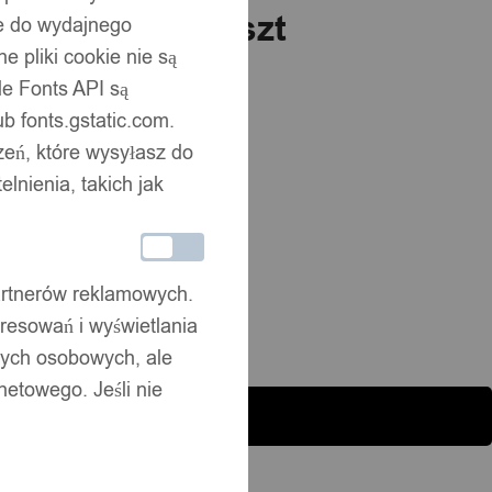
ne 50x100mm 70szt
ne do wydajnego
 pliki cookie nie są
e Fonts API są
b fonts.gstatic.com.
zeń, które wysyłasz do
nienia, takich jak
partnerów reklamowych.
resowań i wyświetlania
nych osobowych, ale
netowego. Jeśli nie