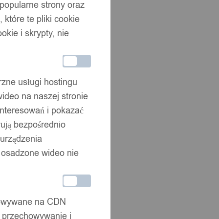
 popularne strony oraz
które te pliki cookie
okie i skrypty, nie
rzne usługi hostingu
ideo na naszej stronie
interesowań i pokazać
wują bezpośrednio
 urządzenia
że osadzone wideo nie
chowywane na CDN
, przechowywanie i