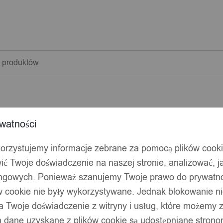
warka
w
watności
korzystujemy informacje zebrane za pomocą plików cook
ić Twoje doświadczenie na naszej stronie, analizować, j
ingowych. Ponieważ szanujemy Twoje prawo do prywatno
ów cookie nie były wykorzystywane. Jednak blokowanie n
 Twoje doświadczenie z witryny i usług, które możemy
 dane uzyskane z plików cookie są udostępniane stronom