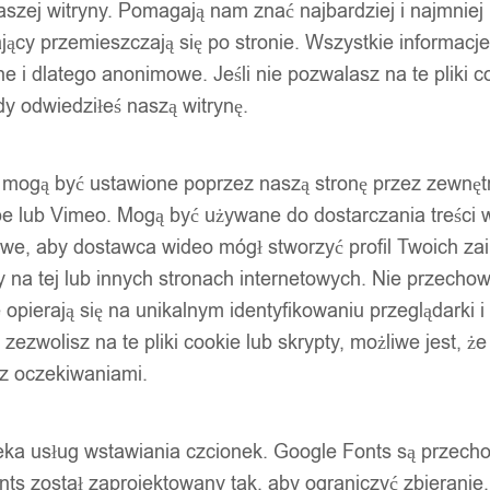
szej witryny. Pomagają nam znać najbardziej i najmniej
ący przemieszczają się po stronie. Wszystkie informacje, 
e i dlatego anonimowe. Jeśli nie pozwalasz na te pliki co
dy odwiedziłeś naszą witrynę.
ty mogą być ustawione poprzez naszą stronę przez zewnęt
be lub Vimeo. Mogą być używane do dostarczania treści w
liwe, aby dostawca wideo mógł stworzyć profil Twoich za
 na tej lub innych stronach internetowych. Nie przecho
opierają się na unikalnym identyfikowaniu przeglądarki i
e zezwolisz na te pliki cookie lub skrypty, możliwe jest, 
 z oczekiwaniami.
oteka usług wstawiania czcionek. Google Fonts są prze
ts został zaprojektowany tak, aby ograniczyć zbieranie