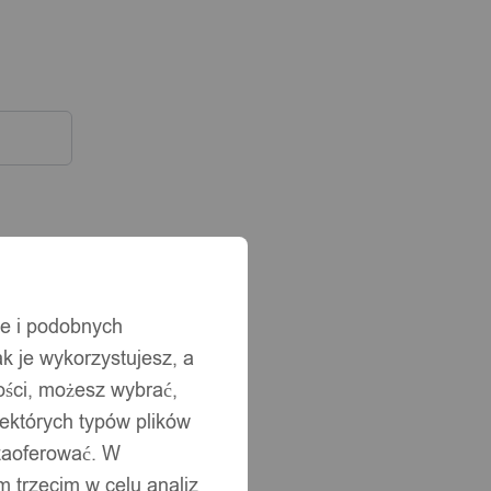
ie i podobnych
ak je wykorzystujesz, a
ści, możesz wybrać,
iektórych typów plików
 zaoferować. W
 trzecim w celu analiz