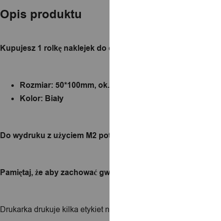
Opis produktu
Kupujesz 1 rolkę naklejek do drukarki NIIMBOT M2.
Rozmiar: 50*100mm, ok. 70 naklejek
Kolor: Biały
Do wydruku z użyciem M2 potrzebujesz - rolkę z naklejkami
Pamiętaj, że aby zachować gwarancje i sprawność urządzen
Drukarka drukuje kilka etykiet na sekundę, jest to drukarka te