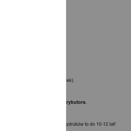
ość 24 metrów (kilkadziesiąt rolek).
sprawdzonego oficjalnego dystrybutora.
ować w kolorze, a wytrzymałość wydruków to do 10-12 lat!