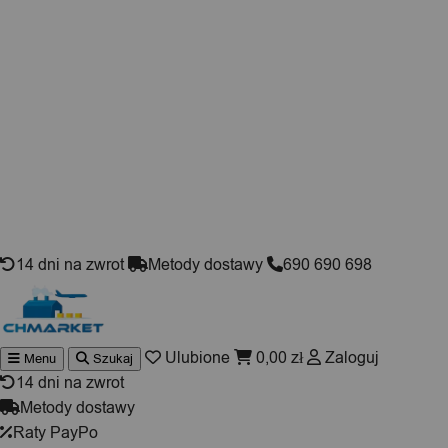
Skip to content
14 dni na zwrot
Metody dostawy
690 690 698
Ulubione
0,00
zł
Zaloguj
Menu
Szukaj
Wyszuki
produktó
14 dni na zwrot
Metody dostawy
Raty PayPo