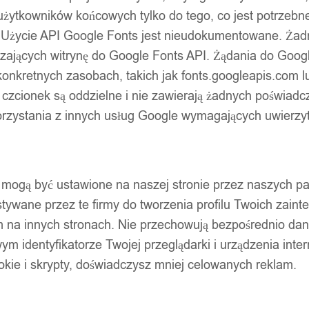
 drukarki m2 białe prostokąt
użytkowników końcowych tylko do tego, co jest potrzeb
 Użycie API Google Fonts jest nieudokumentowane. Żadne
ających witrynę do Google Fonts API. Żądania do Googl
nkretnych zasobach, takich jak fonts.googleapis.com lu
 czcionek są oddzielne i nie zawierają żadnych poświadc
zystania z innych usług Google wymagających uwierzytel
pty mogą być ustawione na naszej stronie przez naszych 
ywane przez te firmy do tworzenia profilu Twoich zainte
m na innych stronach. Nie przechowują bezpośrednio da
wym identyfikatorze Twojej przeglądarki i urządzenia inter
Dodaj do koszyka
ookie i skrypty, doświadczysz mniej celowanych reklam.
mego dnia.