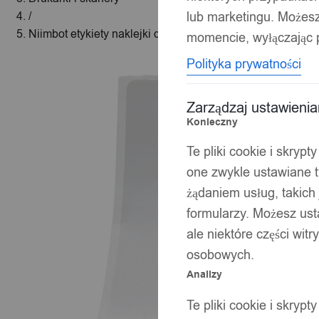
lub marketingu. Możes
/
Niimbot etykiety naklejki do drukarki m2 białe prostokąt
momencie, wyłączając p
Polityka prywatności
Zarządzaj ustawieni
Konieczny
Te pliki cookie i skryp
one zwykle ustawiane t
żądaniem usług, takich 
formularzy. Możesz ust
ale niektóre części wit
osobowych.
Analizy
Te pliki cookie i skryp