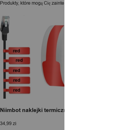
Produkty, które mogą Cię zainteresować
Niimbot naklejki termiczne do kabli 12,5*109 65sz
34,99
zł