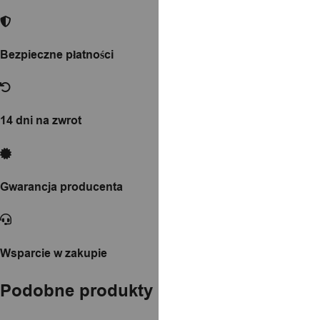
Bezpieczne płatności
14 dni na zwrot
Gwarancja producenta
Wsparcie w zakupie
Podobne produkty