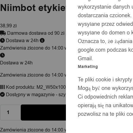
Niimbot etykiety naklejki do
wykorzystanie danych 
dostarczania czcionek.
wysyłane przez odwiedz
38,99
zł
wysyłane do domen o ko
Darmowa dostawa od 90 zł
Dostawa w 24h
Oznacza to, że żądania
Zamówienia złożone do 14:00 wysyłamy tego samego dnia.
google.com podczas kor
Gmail.
Dostawa w 24h
Marketing
Zamówienia złożone do 14:00 wysyłamy tego samego dnia.
Te pliki cookie i skry
Kod produktu:
M2_W50x100_70x
Mogą być one wykorzyst
Dostępny w magazynie - szybka dostawa
Ci odpowiednich rekla
opierają się na unikato
pozwolisz na te pliki c
Zamówienia złożone do 14:00 w dni robocze wysyłamy tego sa