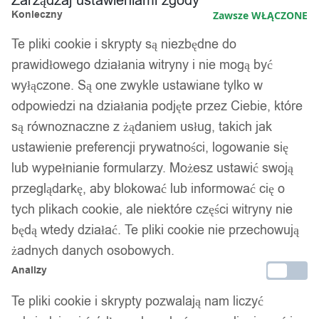
Zarządzaj ustawieniami zgody
Konieczny
Zawsze WŁĄCZONE
36,99
zł
Darmowa dostawa od 90 zł
Te pliki cookie i skrypty są niezbędne do
Dostawa w 24h
prawidłowego działania witryny i nie mogą być
Zamówienia złożone do 14:00 wysyłamy tego samego dnia.
wyłączone. Są one zwykle ustawiane tylko w
odpowiedzi na działania podjęte przez Ciebie, które
Dostawa w 24h
są równoznaczne z żądaniem usług, takich jak
Zamówienia złożone do 14:00 wysyłamy tego samego dnia.
ustawienie preferencji prywatności, logowanie się
lub wypełnianie formularzy. Możesz ustawić swoją
Kod produktu:
M2_CABLE_WHITE
Dostępny w magazynie - szybka dostawa
przeglądarkę, aby blokować lub informować cię o
tych plikach cookie, ale niektóre części witryny nie
będą wtedy działać. Te pliki cookie nie przechowują
Dodaj do koszyka
żadnych danych osobowych.
Analizy
Zamówienia złożone do 14:00 w dni robocze wysyłamy tego
samego dnia.
Te pliki cookie i skrypty pozwalają nam liczyć