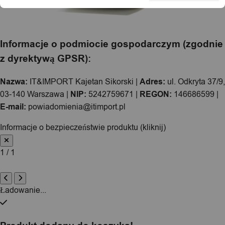
Informacje o podmiocie gospodarczym (zgodnie
z dyrektywą GPSR):
Nazwa:
IT&IMPORT Kajetan Sikorski |
Adres:
ul. Odkryta 37/9,
03-140 Warszawa |
NIP:
5242759671 |
REGON:
146686599 |
E-mail:
powiadomienia@itimport.pl
Informacje o bezpieczeństwie produktu (kliknij)
1 / 1
Ładowanie...