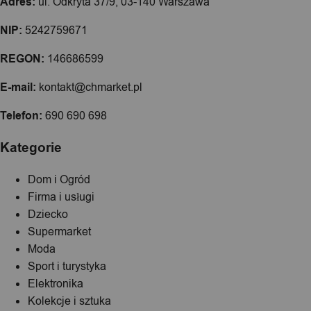
Adres:
ul. Odkryta 37/9, 03-140 Warszawa
NIP:
5242759671
REGON:
146686599
E-mail:
kontakt@chmarket.pl
Telefon:
690 690 698
Kategorie
Dom i Ogród
Firma i usługi
Dziecko
Supermarket
Moda
Sport i turystyka
Elektronika
Kolekcje i sztuka