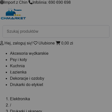
Import z Chin
Infolinia: 690 690 698
Wyszukiwarka
produktów
Hej, zaloguj się!
Ulubione
0,00
zł
Akcesoria wędkarskie
Psy i koty
Kuchnia
Łazienka
Dekoracje i ozdoby
Drukarki do etykiet
Elektronika
/
Drukarki i skanery