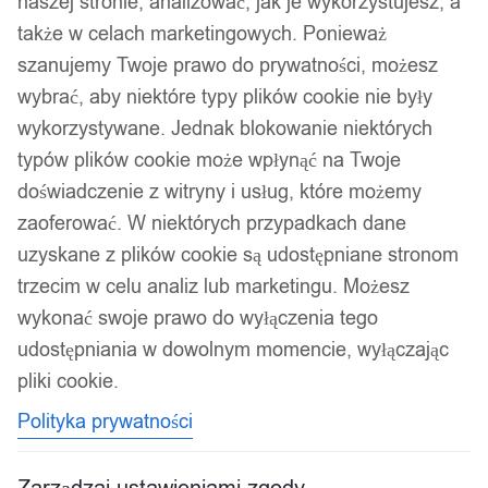
naszej stronie, analizować, jak je wykorzystujesz, a
także w celach marketingowych. Ponieważ
szanujemy Twoje prawo do prywatności, możesz
wybrać, aby niektóre typy plików cookie nie były
wykorzystywane. Jednak blokowanie niektórych
typów plików cookie może wpłynąć na Twoje
1
/ 3
doświadczenie z witryny i usług, które możemy
zaoferować. W niektórych przypadkach dane
uzyskane z plików cookie są udostępniane stronom
trzecim w celu analiz lub marketingu. Możesz
wykonać swoje prawo do wyłączenia tego
Niimbot etykiety naklejki do
udostępniania w dowolnym momencie, wyłączając
pliki cookie.
drukarki m2 białe do kabli
Polityka prywatności
25x38+40mm 90x