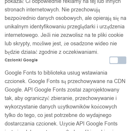
pokazać Ci odpowiednie reklamy na tej lub innych
stronach internetowych. Nie przechowują
bezpośrednio danych osobowych, ale opierają się na
unikalnym identyfikowaniu przeglądarki i urządzenia
internetowego. Jeśli nie zezwolisz na te pliki cookie
lub skrypty, możliwe jest, że osadzone wideo nie
będzie działać zgodnie z oczekiwaniami.
Czcionki Google
Google Fonts to biblioteka usług wstawiania
czcionek. Google Fonts są przechowywane na CDN
Google. API Google Fonts został zaprojektowany
tak, aby ograniczyć zbieranie, przechowywanie i
Niimbot termiczne naklejki 14*30mm
wykorzystanie danych użytkowników końcowych
transparentne
tylko do tego, co jest potrzebne do wydajnego
dostarczania czcionek. Użycie API Google Fonts
39,99
zł