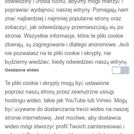
odwiedziny i źródła ruchu, abyśmy mogli mierzyć i
poprawiać wydajność naszej witryny. Pomagają nam
Bezpieczne płatności
znać najbardziej i najmniej popularne strony oraz
zobaczyć, jak odwiedzający przemieszczają się po
stronie. Wszystkie informacje, które te pliki cookie
14 dni na zwrot
zbierają, są zagregowane i dlatego anonimowe. Jeśli
nie pozwalasz na te pliki cookie i skrypty, nie
będziemy wiedzieć, kiedy odwiedziłeś naszą witrynę.
Gwarancja producenta
Osadzone wideo
Te pliki cookie i skrypty mogą być ustawione
poprzez naszą stronę przez zewnętrzne usługi
Wsparcie w zakupie
hostingu wideo, takie jak YouTube lub Vimeo. Mogą
być używane do dostarczania treści wideo na naszej
Podobne produkty
stronie internetowej. Jest możliwe, aby dostawca
wideo mógł stworzyć profil Twoich zainteresowań i
Produkty, które mogą Cię zainteresować