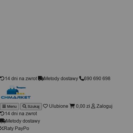
Skip to content
14 dni na zwrot
Metody dostawy
690 690 698
Ulubione
0,00
zł
Zaloguj
Menu
Szukaj
Wyszukiwarka
produktów
14 dni na zwrot
Metody dostawy
Raty PayPo