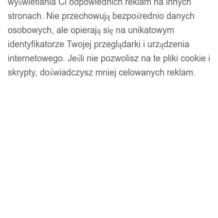
wyświetlania Ci odpowiednich reklam na innych
stronach. Nie przechowują bezpośrednio danych
Rolki są w ciągłej sprzedaży. Rolki do drukarki M2 pasują
osobowych, ale opierają się na unikatowym
tylko do tego modelu ze względu na inną metodę druku.
identyfikatorze Twojej przeglądarki i urządzenia
Naklejki w naszej ofercie są wodoodporne i nie
internetowego. Jeśli nie pozwolisz na te pliki cookie i
pozostawiają kleju.
skrypty, doświadczysz mniej celowanych reklam.
Etykiety nie schodzą w zmywarce do +70 stopni. Są
odporne na wodę, olej, ekstremalny mróz (do -30 stopni).