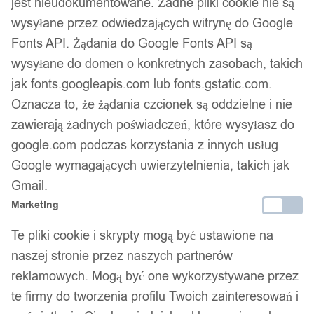
jest nieudokumentowane. Żadne pliki cookie nie są
Opis produktu
wysyłane przez odwiedzających witrynę do Google
Fonts API. Żądania do Google Fonts API są
Kupujesz 1 rolkę naklejek do kabli do drukarki NIIMBOT M2.
wysyłane do domen o konkretnych zasobach, takich
jak fonts.googleapis.com lub fonts.gstatic.com.
Rozmiar: 45*70mm, ok. 90 naklejek
Oznacza to, że żądania czcionek są oddzielne i nie
Kolor: Biały
zawierają żadnych poświadczeń, które wysyłasz do
Do wydruku z użyciem M2 potrzebujesz - rolkę z naklejkami
google.com podczas korzystania z innych usług
i taśmę termotransferową w wybranym kolorze.
Taśma ma
Google wymagających uwierzytelnienia, takich jak
długość 24 metrów (kilkadziesiąt rolek).
Gmail.
Pamiętaj, że aby zachować gwarancje i sprawność
Marketing
urządzenia należy korzystać z oryginalnych produktów
Te pliki cookie i skrypty mogą być ustawione na
NIIMBOT od sprawdzonego oficjalnego dystrybutora.
naszej stronie przez naszych partnerów
Drukarka drukuje kilka etykiet na sekundę, jest to drukarka
reklamowych. Mogą być one wykorzystywane przez
termotransferowa wymagająca wkładów/teśm, ale za to potrafi
te firmy do tworzenia profilu Twoich zainteresowań i
drukować w kolorze, a wytrzymałość wydruków to do 10-12 lat!