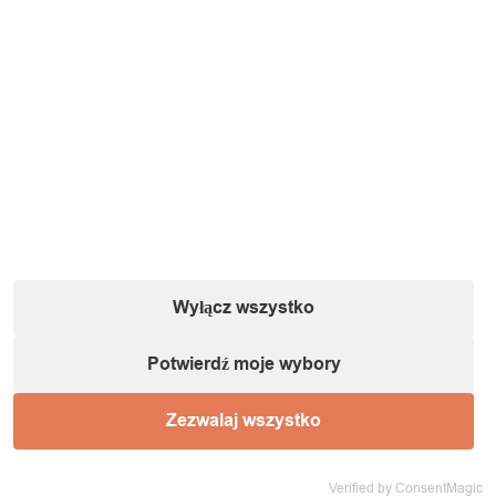
pięćdziesięciopięcioipółlatkąście :-)
Wyłącz wszystko
Potwierdź moje wybory
Zezwalaj wszystko
Verified by ConsentMagic