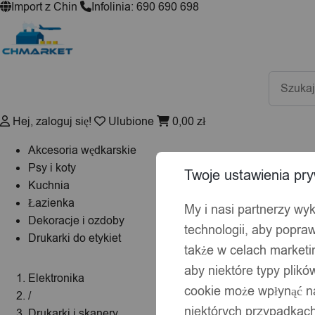
Import z Chin
Infolinia: 690 690 698
Wyszuki
produktó
Hej, zaloguj się!
Ulubione
0,00
zł
Akcesoria wędkarskie
Psy i koty
Twoje ustawienia pry
Kuchnia
Łazienka
My i nasi partnerzy wy
Dekoracje i ozdoby
technologii, aby popraw
Drukarki do etykiet
także w celach market
aby niektóre typy plik
Elektronika
cookie może wpłynąć na
/
niektórych przypadkach
Drukarki i skanery