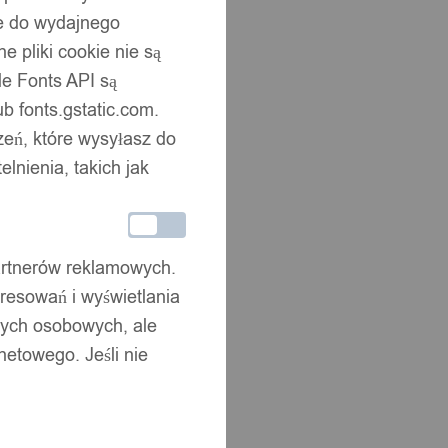
ne do wydajnego
 pliki cookie nie są
e Fonts API są
b fonts.gstatic.com.
zeń, które wysyłasz do
nienia, takich jak
partnerów reklamowych.
resowań i wyświetlania
nych osobowych, ale
netowego. Jeśli nie