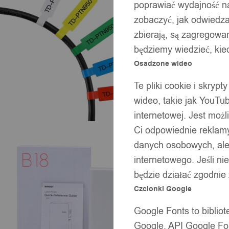
poprawiać wydajność na
zobaczyć, jak odwiedzaj
zbierają, są zagregowan
będziemy wiedzieć, kie
Osadzone wideo
Te pliki cookie i skryp
wideo, takie jak YouTu
internetowej. Jest moż
Ci odpowiednie reklamy
danych osobowych, ale 
internetowego. Jeśli ni
będzie działać zgodnie
Czcionki Google
Google Fonts to bibli
Google. API Google Fon