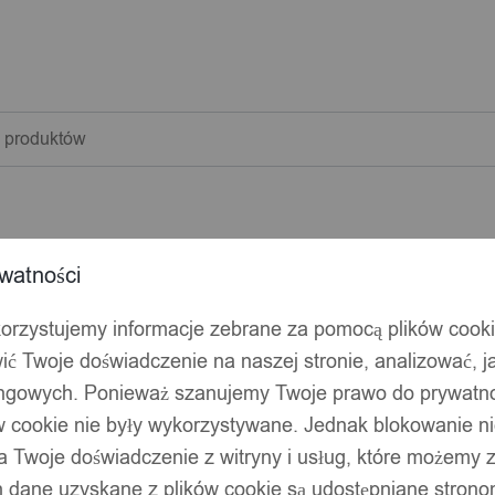
warka
w
watności
korzystujemy informacje zebrane za pomocą plików cook
ić Twoje doświadczenie na naszej stronie, analizować, j
ingowych. Ponieważ szanujemy Twoje prawo do prywatno
ów cookie nie były wykorzystywane. Jednak blokowanie n
 Twoje doświadczenie z witryny i usług, które możemy
 dane uzyskane z plików cookie są udostępniane stronom