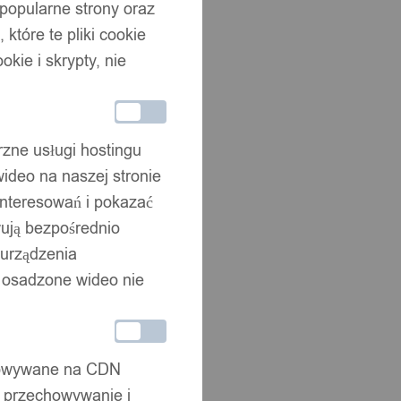
 popularne strony oraz
które te pliki cookie
okie i skrypty, nie
rzne usługi hostingu
ideo na naszej stronie
interesowań i pokazać
wują bezpośrednio
 urządzenia
że osadzone wideo nie
chowywane na CDN
, przechowywanie i