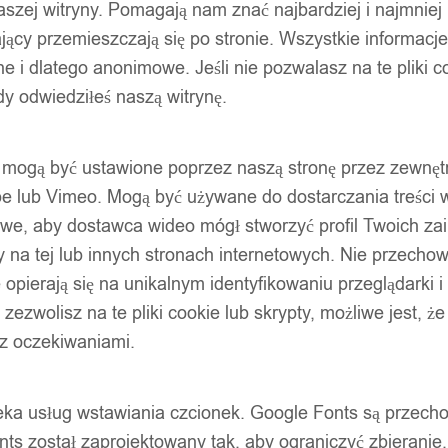
szej witryny. Pomagają nam znać najbardziej i najmniej
ący przemieszczają się po stronie. Wszystkie informacje, 
e i dlatego anonimowe. Jeśli nie pozwalasz na te pliki co
dy odwiedziłeś naszą witrynę.
ty mogą być ustawione poprzez naszą stronę przez zewnęt
be lub Vimeo. Mogą być używane do dostarczania treści w
liwe, aby dostawca wideo mógł stworzyć profil Twoich za
 na tej lub innych stronach internetowych. Nie przecho
opierają się na unikalnym identyfikowaniu przeglądarki i
e zezwolisz na te pliki cookie lub skrypty, możliwe jest, 
 z oczekiwaniami.
oteka usług wstawiania czcionek. Google Fonts są prze
ts został zaprojektowany tak, aby ograniczyć zbieranie