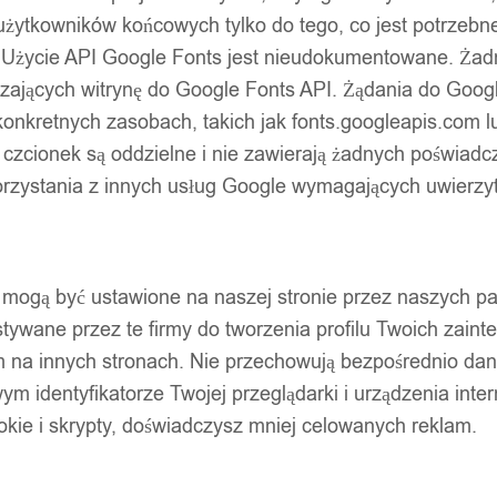
użytkowników końcowych tylko do tego, co jest potrzeb
 Użycie API Google Fonts jest nieudokumentowane. Żadne
ających witrynę do Google Fonts API. Żądania do Googl
nkretnych zasobach, takich jak fonts.googleapis.com lu
 czcionek są oddzielne i nie zawierają żadnych poświadc
zystania z innych usług Google wymagających uwierzytel
pty mogą być ustawione na naszej stronie przez naszych 
ywane przez te firmy do tworzenia profilu Twoich zainte
m na innych stronach. Nie przechowują bezpośrednio da
wym identyfikatorze Twojej przeglądarki i urządzenia inter
ookie i skrypty, doświadczysz mniej celowanych reklam.