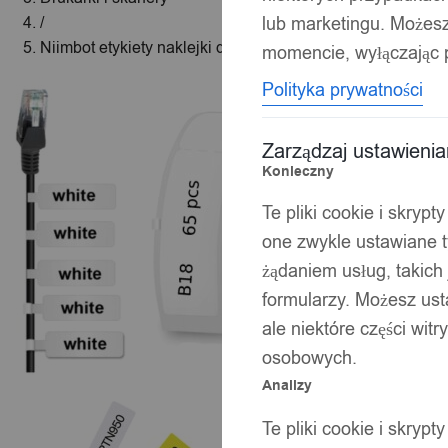
lub marketingu. Możes
/
Niimbot etykiety naklejki do b18 n1 białe do kabli
momencie, wyłączając p
Polityka prywatności
Zarządzaj ustawieni
Konieczny
Te pliki cookie i skryp
one zwykle ustawiane t
żądaniem usług, takich 
formularzy. Możesz ust
ale niektóre części wit
osobowych.
Analizy
Te pliki cookie i skryp