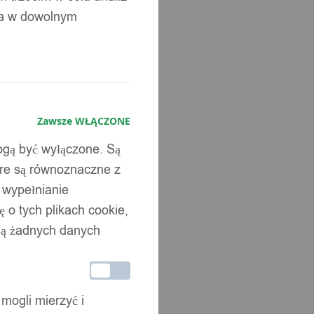
ia w dowolnym
Zawsze WŁĄCZONE
mogą być wyłączone. Są
óre są równoznaczne z
b wypełnianie
 o tych plikach cookie,
wują żadnych danych
 mogli mierzyć i