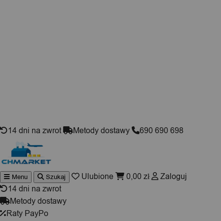
Skip to content
14 dni na zwrot
Metody dostawy
690 690 698
Ulubione
0,00
zł
Zaloguj
Menu
Szukaj
Wyszuki
produktó
14 dni na zwrot
Metody dostawy
Raty PayPo