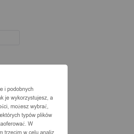
ie i podobnych
ak je wykorzystujesz, a
ści, możesz wybrać,
iektórych typów plików
 zaoferować. W
 trzecim w celu analiz