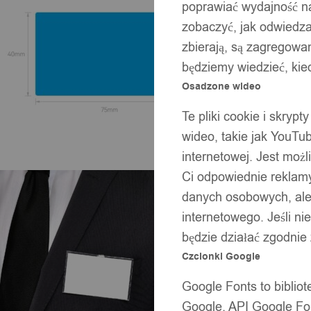
poprawiać wydajność na
zobaczyć, jak odwiedzaj
zbierają, są zagregowan
będziemy wiedzieć, kie
Osadzone wideo
Te pliki cookie i skryp
wideo, takie jak YouTu
internetowej. Jest moż
Ci odpowiednie reklamy
danych osobowych, ale 
internetowego. Jeśli ni
będzie działać zgodnie
Czcionki Google
Google Fonts to bibli
Google. API Google Fon