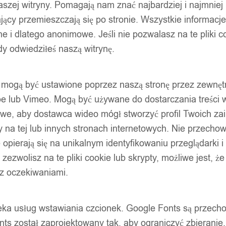
szej witryny. Pomagają nam znać najbardziej i najmniej
ący przemieszczają się po stronie. Wszystkie informacje, 
e i dlatego anonimowe. Jeśli nie pozwalasz na te pliki co
dy odwiedziłeś naszą witrynę.
ty mogą być ustawione poprzez naszą stronę przez zewnęt
be lub Vimeo. Mogą być używane do dostarczania treści w
liwe, aby dostawca wideo mógł stworzyć profil Twoich za
 na tej lub innych stronach internetowych. Nie przecho
opierają się na unikalnym identyfikowaniu przeglądarki i
e zezwolisz na te pliki cookie lub skrypty, możliwe jest, 
 z oczekiwaniami.
oteka usług wstawiania czcionek. Google Fonts są prze
ts został zaprojektowany tak, aby ograniczyć zbieranie