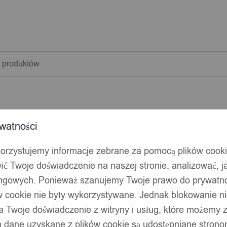
warka
w
watności
korzystujemy informacje zebrane za pomocą plików cook
ić Twoje doświadczenie na naszej stronie, analizować, j
ingowych. Ponieważ szanujemy Twoje prawo do prywatno
ów cookie nie były wykorzystywane. Jednak blokowanie n
 Twoje doświadczenie z witryny i usług, które możemy
 dane uzyskane z plików cookie są udostępniane stronom