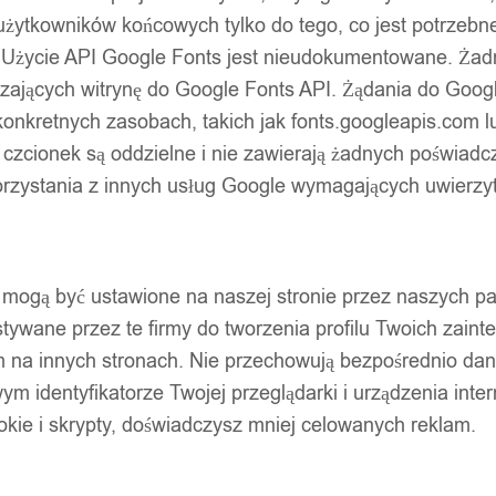
użytkowników końcowych tylko do tego, co jest potrzeb
 Użycie API Google Fonts jest nieudokumentowane. Żadne
ających witrynę do Google Fonts API. Żądania do Googl
nkretnych zasobach, takich jak fonts.googleapis.com lu
 czcionek są oddzielne i nie zawierają żadnych poświadc
zystania z innych usług Google wymagających uwierzytel
pty mogą być ustawione na naszej stronie przez naszych 
ywane przez te firmy do tworzenia profilu Twoich zainte
m na innych stronach. Nie przechowują bezpośrednio da
wym identyfikatorze Twojej przeglądarki i urządzenia inter
ookie i skrypty, doświadczysz mniej celowanych reklam.