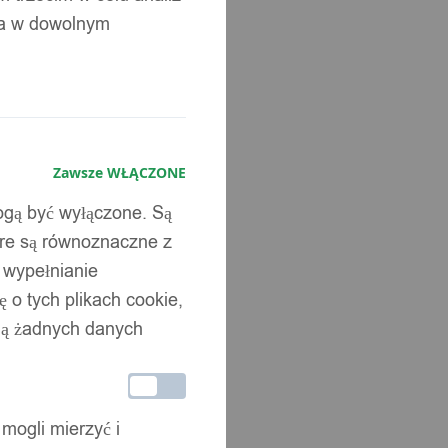
ia w dowolnym
Zawsze WŁĄCZONE
mogą być wyłączone. Są
óre są równoznaczne z
b wypełnianie
 o tych plikach cookie,
wują żadnych danych
 mogli mierzyć i