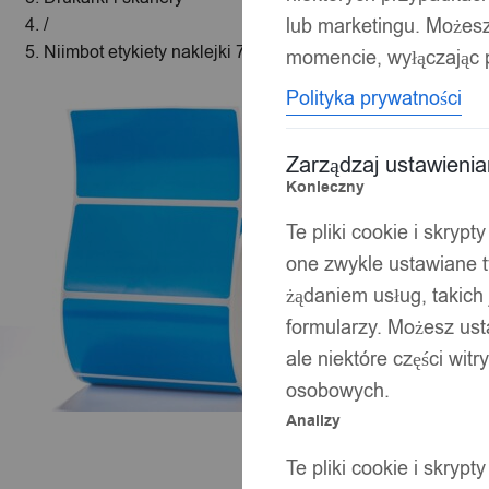
lub marketingu. Możes
/
Niimbot etykiety naklejki 75*40mm niebieskie 690szt do d
momencie, wyłączając p
Polityka prywatności
Zarządzaj ustawieni
Konieczny
Te pliki cookie i skryp
one zwykle ustawiane t
żądaniem usług, takich 
formularzy. Możesz ust
ale niektóre części wit
osobowych.
Analizy
Te pliki cookie i skryp