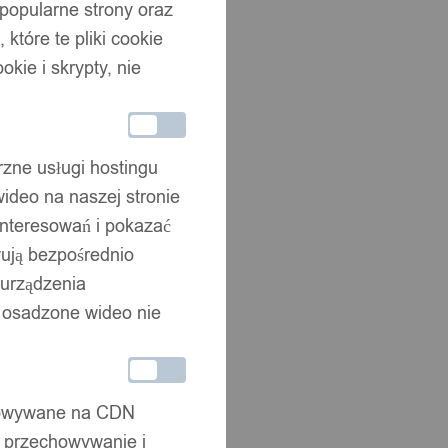
 popularne strony oraz
które te pliki cookie
okie i skrypty, nie
rzne usługi hostingu
ideo na naszej stronie
interesowań i pokazać
wują bezpośrednio
 urządzenia
że osadzone wideo nie
chowywane na CDN
, przechowywanie i