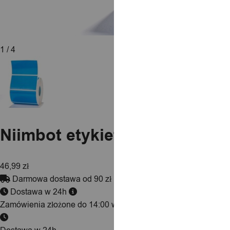
1
/ 4
Niimbot etykiety naklejki 75
46,99
zł
Darmowa dostawa od 90 zł
Dostawa w 24h
Zamówienia złożone do 14:00 wysyłamy tego samego dnia.