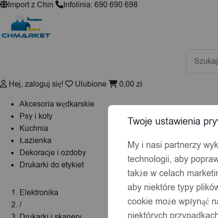
Import z Chin
Infolinia: 690 690 698
Wyszuki
produktó
Hej, zaloguj się!
Ulubione
0,00
zł
Akcesoria wędkarskie
Psy i koty
Twoje ustawienia pry
Kuchnia
Łazienka
My i nasi partnerzy wy
Dekoracje i ozdoby
technologii, aby popraw
Drukarki do etykiet
także w celach market
aby niektóre typy plik
Elektronika
cookie może wpłynąć na
/
niektórych przypadkach
Drukarki i skanery