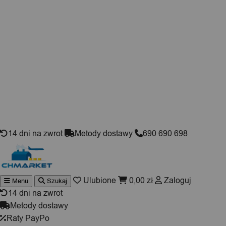
Skip to content
14 dni na zwrot
Metody dostawy
690 690 698
Ulubione
0,00
zł
Zaloguj
Menu
Szukaj
Wyszuki
produktó
14 dni na zwrot
Metody dostawy
Raty PayPo