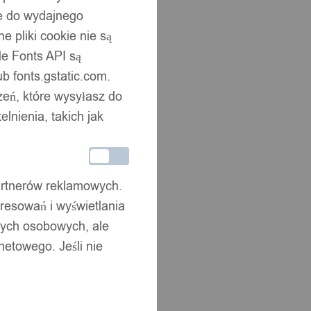
ne do wydajnego
 pliki cookie nie są
e Fonts API są
b fonts.gstatic.com.
zeń, które wysyłasz do
nienia, takich jak
partnerów reklamowych.
resowań i wyświetlania
nych osobowych, ale
netowego. Jeśli nie