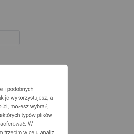
ie i podobnych
ak je wykorzystujesz, a
ści, możesz wybrać,
iektórych typów plików
 zaoferować. W
 trzecim w celu analiz