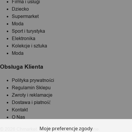
Firma i usługi
Dziecko
Supermarket
Moda
Sport i turystyka
Elektronika
Kolekcje i sztuka
Moda
Obsługa Klienta
Polityka prywatności
Regulamin Sklepu
Zwroty i reklamacje
Dostawa i płatność
Kontakt
O Nas
Moje preferencje zgody
© 2026 Chmarket. Wszelkie prawa zastrzeżone.