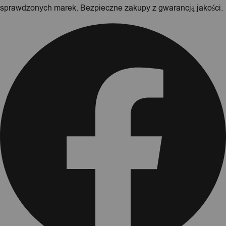
sprawdzonych marek. Bezpieczne zakupy z gwarancją jakości.
Facebook