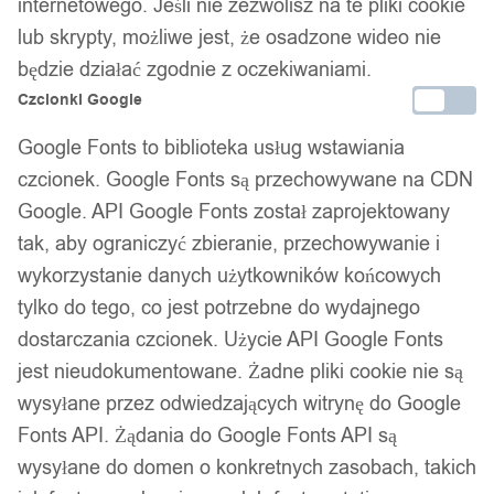
internetowego. Jeśli nie zezwolisz na te pliki cookie
lub skrypty, możliwe jest, że osadzone wideo nie
Bezpieczne płatności
będzie działać zgodnie z oczekiwaniami.
Czcionki Google
Google Fonts to biblioteka usług wstawiania
14 dni na zwrot
czcionek. Google Fonts są przechowywane na CDN
Google. API Google Fonts został zaprojektowany
tak, aby ograniczyć zbieranie, przechowywanie i
Gwarancja producenta
wykorzystanie danych użytkowników końcowych
tylko do tego, co jest potrzebne do wydajnego
dostarczania czcionek. Użycie API Google Fonts
Wsparcie w zakupie
jest nieudokumentowane. Żadne pliki cookie nie są
wysyłane przez odwiedzających witrynę do Google
Podobne produkty
Fonts API. Żądania do Google Fonts API są
wysyłane do domen o konkretnych zasobach, takich
Produkty, które mogą Cię zainteresować