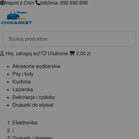
Import z Chin
Infolinia: 690 690 698
Wyszukiwarka
produktów
Hej, zaloguj się!
Ulubione
0,00
zł
Akcesoria wędkarskie
Psy i koty
Kuchnia
Łazienka
Dekoracje i ozdoby
Drukarki do etykiet
Elektronika
/
Drukarki i skanery