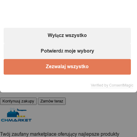
1 / 1
Ładowanie...
Wyłącz wszystko
Potwierdź moje wybory
Produkt dodany do koszyka!
Zezwalaj wszystko
Możesz kontynuować przeglądanie sklepu lub przejść
Verified by ConsentMagic
bezpośrednio do realizacji zamówienia.
Kontynuuj zakupy
Zamów teraz
Twój zaufany marketplace oferujący najlepsze produkty