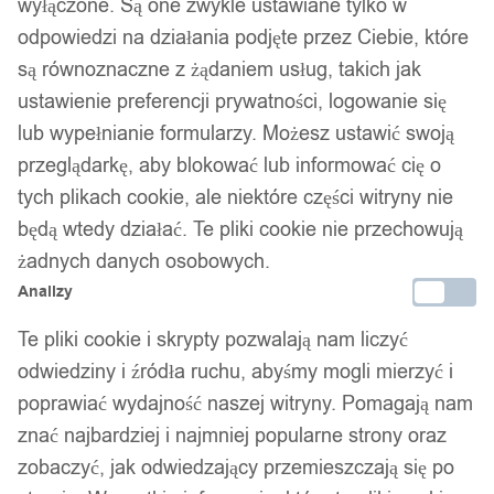
wyłączone. Są one zwykle ustawiane tylko w
odpowiedzi na działania podjęte przez Ciebie, które
są równoznaczne z żądaniem usług, takich jak
ustawienie preferencji prywatności, logowanie się
lub wypełnianie formularzy. Możesz ustawić swoją
przeglądarkę, aby blokować lub informować cię o
1
/ 3
tych plikach cookie, ale niektóre części witryny nie
będą wtedy działać. Te pliki cookie nie przechowują
żadnych danych osobowych.
Analizy
Niimbot etykiety naklejki
Te pliki cookie i skrypty pozwalają nam liczyć
odwiedziny i źródła ruchu, abyśmy mogli mierzyć i
31mm okrągłe transparent
poprawiać wydajność naszej witryny. Pomagają nam
znać najbardziej i najmniej popularne strony oraz
210szt do b21/b3s/b1
zobaczyć, jak odwiedzający przemieszczają się po