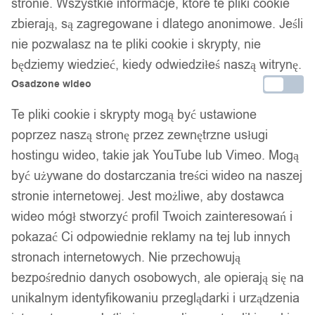
stronie. Wszystkie informacje, które te pliki cookie
38,99
zł
zbierają, są zagregowane i dlatego anonimowe. Jeśli
Darmowa dostawa od 90 zł
nie pozwalasz na te pliki cookie i skrypty, nie
Dostawa w 24h
będziemy wiedzieć, kiedy odwiedziłeś naszą witrynę.
Zamówienia złożone do 14:00 wysyłamy tego samego dnia.
Osadzone wideo
Dostawa w 24h
Te pliki cookie i skrypty mogą być ustawione
poprzez naszą stronę przez zewnętrzne usługi
Zamówienia złożone do 14:00 wysyłamy tego samego dnia.
hostingu wideo, takie jak YouTube lub Vimeo. Mogą
Kod produktu:
31ROUND_T_NM31
być używane do dostarczania treści wideo na naszej
Dostępny w magazynie - szybka dostawa
stronie internetowej. Jest możliwe, aby dostawca
wideo mógł stworzyć profil Twoich zainteresowań i
Dodaj do koszyka
pokazać Ci odpowiednie reklamy na tej lub innych
stronach internetowych. Nie przechowują
Zamówienia złożone do 14:00 w dni robocze wysyłamy tego
bezpośrednio danych osobowych, ale opierają się na
samego dnia.
unikalnym identyfikowaniu przeglądarki i urządzenia