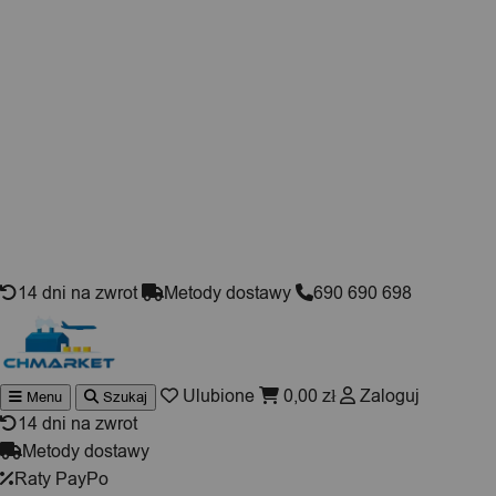
Skip to content
14 dni na zwrot
Metody dostawy
690 690 698
Ulubione
0,00
zł
Zaloguj
Menu
Szukaj
Wyszukiwarka
produktów
14 dni na zwrot
Metody dostawy
Raty PayPo