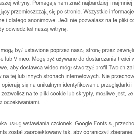
szej witryny. Pomagają nam znać najbardziej i najmniej
ący przemieszczają się po stronie. Wszystkie informacje, 
e i dlatego anonimowe. Jeśli nie pozwalasz na te pliki co
dy odwiedziłeś naszą witrynę.
ty mogą być ustawione poprzez naszą stronę przez zewnęt
be lub Vimeo. Mogą być używane do dostarczania treści w
liwe, aby dostawca wideo mógł stworzyć profil Twoich za
 na tej lub innych stronach internetowych. Nie przecho
opierają się na unikalnym identyfikowaniu przeglądarki i
e zezwolisz na te pliki cookie lub skrypty, możliwe jest, 
 z oczekiwaniami.
oteka usług wstawiania czcionek. Google Fonts są prze
ts został zaprojektowany tak, aby ograniczyć zbieranie