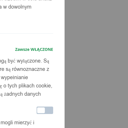
ia w dowolnym
Zawsze WŁĄCZONE
mogą być wyłączone. Są
óre są równoznaczne z
b wypełnianie
 o tych plikach cookie,
wują żadnych danych
 mogli mierzyć i