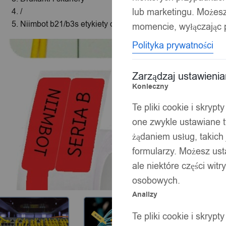
lub marketingu. Możes
/
Niimbot b21/b3s etykiety do kabli 25*38mm 100szt
momencie, wyłączając p
Polityka prywatności
Zarządzaj ustawieni
Konieczny
Te pliki cookie i skryp
one zwykle ustawiane t
żądaniem usług, takich 
formularzy. Możesz ust
ale niektóre części wit
osobowych.
Analizy
Te pliki cookie i skryp