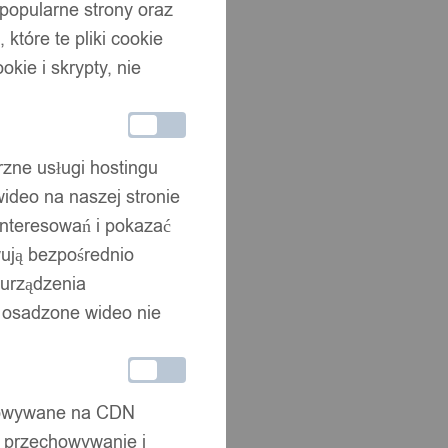
 popularne strony oraz
które te pliki cookie
okie i skrypty, nie
rzne usługi hostingu
ideo na naszej stronie
interesowań i pokazać
wują bezpośrednio
 urządzenia
że osadzone wideo nie
chowywane na CDN
, przechowywanie i