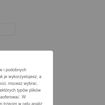
ie i podobnych
ak je wykorzystujesz, a
ści, możesz wybrać,
iektórych typów plików
 zaoferować. W
 trzecim w celu analiz