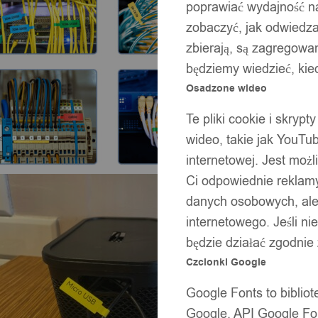
poprawiać wydajność na
zobaczyć, jak odwiedzaj
zbierają, są zagregowan
będziemy wiedzieć, kie
Osadzone wideo
Te pliki cookie i skryp
wideo, takie jak YouTu
internetowej. Jest moż
Ci odpowiednie reklamy
danych osobowych, ale 
internetowego. Jeśli ni
będzie działać zgodnie
Czcionki Google
Google Fonts to bibli
Google. API Google Fon