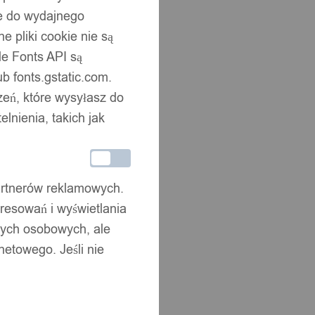
ne do wydajnego
 pliki cookie nie są
e Fonts API są
b fonts.gstatic.com.
zeń, które wysyłasz do
nienia, takich jak
partnerów reklamowych.
resowań i wyświetlania
nych osobowych, ale
netowego. Jeśli nie