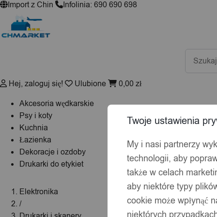
Import z Chin
Infolinia: 690 690 698
Wyszuki
produktó
Hej, zaloguj się!
Ulubione
0,00
zł
Akcesoria wędkarskie
Psy i koty
Twoje ustawienia pry
Kuchnia
Łazienka
My i nasi partnerzy wy
Dekoracje i ozdoby
technologii, aby popraw
Drukarki do etykiet
także w celach market
aby niektóre typy plik
Elektronika
cookie może wpłynąć na
/
niektórych przypadkach
Drukarki i skanery