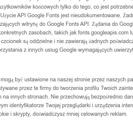
użytkowników końcowych tylko do tego, co jest potrzeb
 Użycie API Google Fonts jest nieudokumentowane. Żadne
ających witrynę do Google Fonts API. Żądania do Googl
nkretnych zasobach, takich jak fonts.googleapis.com lu
 czcionek są oddzielne i nie zawierają żadnych poświadc
zystania z innych usług Google wymagających uwierzytel
pty mogą być ustawione na naszej stronie przez naszych 
ywane przez te firmy do tworzenia profilu Twoich zainte
m na innych stronach. Nie przechowują bezpośrednio da
wym identyfikatorze Twojej przeglądarki i urządzenia inter
ookie i skrypty, doświadczysz mniej celowanych reklam.