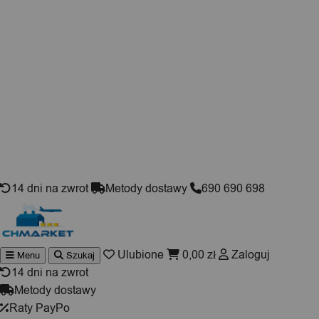
Skip to content
14 dni na zwrot
Metody dostawy
690 690 698
Ulubione
0,00
zł
Zaloguj
Menu
Szukaj
Wyszuki
produktó
14 dni na zwrot
Metody dostawy
Raty PayPo