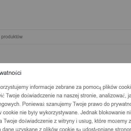
warka
w
watności
korzystujemy informacje zebrane za pomocą plików cook
ić Twoje doświadczenie na naszej stronie, analizować, j
ingowych. Ponieważ szanujemy Twoje prawo do prywatno
ów cookie nie były wykorzystywane. Jednak blokowanie n
 Twoje doświadczenie z witryny i usług, które możemy
 dane uzyskane z plików cookie są udostępniane stronom