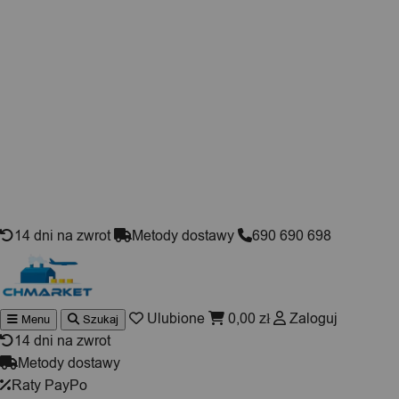
Skip to content
14 dni na zwrot
Metody dostawy
690 690 698
Ulubione
0,00
zł
Zaloguj
Menu
Szukaj
Wyszukiwarka
produktów
14 dni na zwrot
Metody dostawy
Raty PayPo