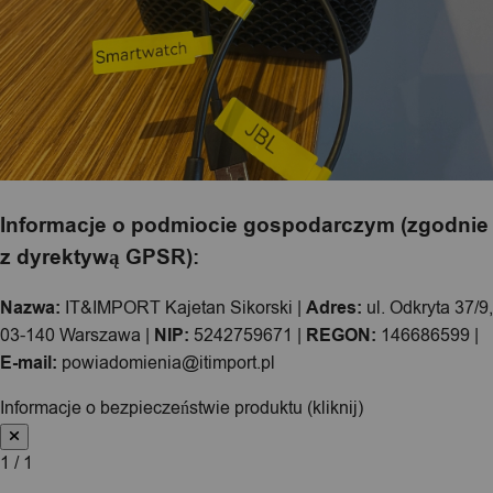
Informacje o podmiocie gospodarczym (zgodnie
z dyrektywą GPSR):
Nazwa:
IT&IMPORT Kajetan Sikorski |
Adres:
ul. Odkryta 37/9,
03-140 Warszawa |
NIP:
5242759671 |
REGON:
146686599 |
E-mail:
powiadomienia@itimport.pl
Informacje o bezpieczeństwie produktu (kliknij)
1 / 1