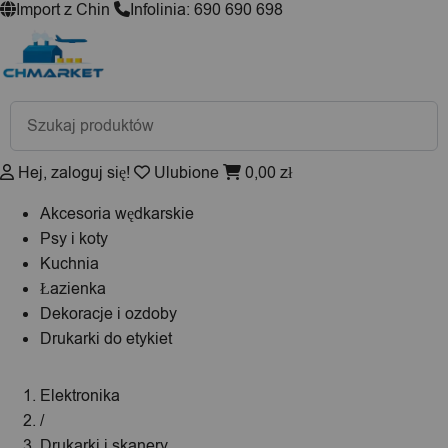
Import z Chin
Infolinia: 690 690 698
Wyszukiwarka
produktów
Hej, zaloguj się!
Ulubione
0,00
zł
Akcesoria wędkarskie
Psy i koty
Kuchnia
Łazienka
Dekoracje i ozdoby
Drukarki do etykiet
Elektronika
/
Drukarki i skanery