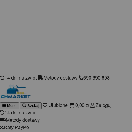
Skip to content
14 dni na zwrot
Metody dostawy
690 690 698
Ulubione
0,00
zł
Zaloguj
Menu
Szukaj
Wyszukiwarka
produktów
14 dni na zwrot
Metody dostawy
Raty PayPo