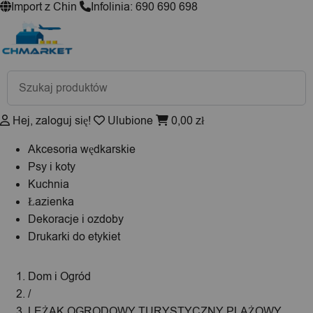
Import z Chin
Infolinia: 690 690 698
Wyszukiwarka
produktów
Hej, zaloguj się!
Ulubione
0,00
zł
Akcesoria wędkarskie
Psy i koty
Kuchnia
Łazienka
Dekoracje i ozdoby
Drukarki do etykiet
Dom i Ogród
/
LEŻAK OGRODOWY TURYSTYCZNY PLAŻOWY