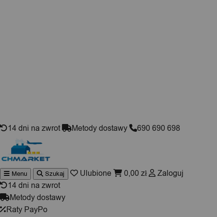
Skip to content
14 dni na zwrot
Metody dostawy
690 690 698
Ulubione
0,00
zł
Zaloguj
Menu
Szukaj
Wyszukiwarka
produktów
14 dni na zwrot
Metody dostawy
Raty PayPo