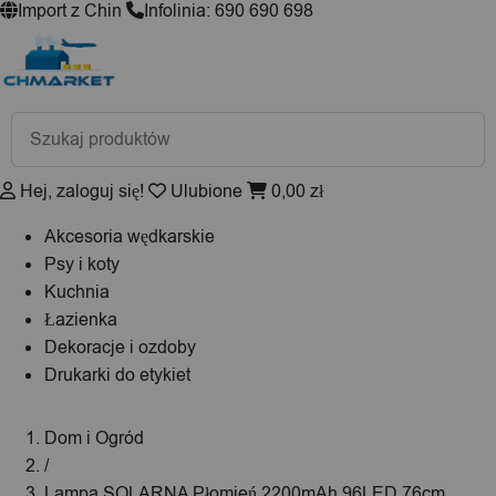
Import z Chin
Infolinia: 690 690 698
Wyszukiwarka
produktów
Hej, zaloguj się!
Ulubione
0,00
zł
Akcesoria wędkarskie
Psy i koty
Kuchnia
Łazienka
Dekoracje i ozdoby
Drukarki do etykiet
Dom i Ogród
/
Lampa SOLARNA Płomień 2200mAh 96LED 76cm