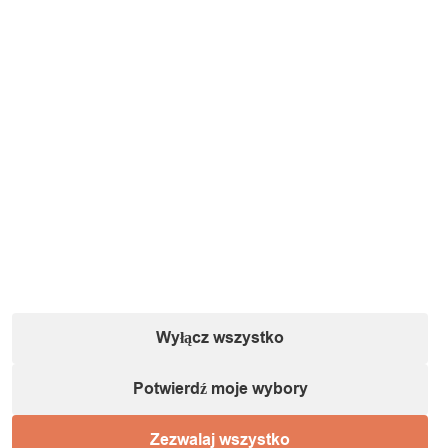
ON, aby umożliwić ładowanie.
Zainwestuj w lampkę solarną LED z efektem płomienia już dziś i
zanurz się w wyjątkowym świetle, które przemieni Twoją
przestrzeń zewnętrzną w bajkowy krajobraz. Idealna na każdą
okazję – od relaksu po świętowanie ważnych momentów z
rodziną i przyjaciółmi.
Wyłącz wszystko
Potwierdź moje wybory
Zezwalaj wszystko