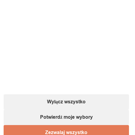
Maseczki można prać i prasować.
Łatwa regulacja pomaga dopasować maskę do każdego
kształtu twarzy.
Wyłącz wszystko
Potwierdź moje wybory
Zezwalaj wszystko