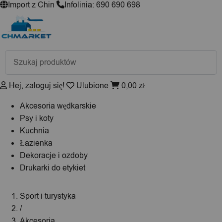
Import z Chin
Infolinia: 690 690 698
Wyszukiwarka
produktów
Hej, zaloguj się!
Ulubione
0,00
zł
Akcesoria wędkarskie
Psy i koty
Kuchnia
Łazienka
Dekoracje i ozdoby
Drukarki do etykiet
Sport i turystyka
/
Akcesoria