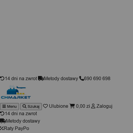
Skip to content
14 dni na zwrot
Metody dostawy
690 690 698
Ulubione
0,00
zł
Zaloguj
Menu
Szukaj
Wyszukiwarka
produktów
14 dni na zwrot
Metody dostawy
Raty PayPo