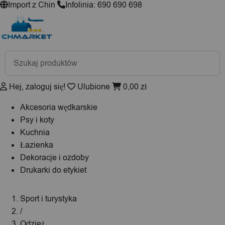
Import z Chin
Infolinia: 690 690 698
Wyszukiwarka
produktów
Hej, zaloguj się!
Ulubione
0,00
zł
Akcesoria wędkarskie
Psy i koty
Kuchnia
Łazienka
Dekoracje i ozdoby
Drukarki do etykiet
Sport i turystyka
/
Odzież