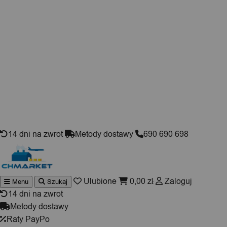
Skip to content
14 dni na zwrot
Metody dostawy
690 690 698
Ulubione
0,00
zł
Zaloguj
Menu
Szukaj
Wyszukiwarka
produktów
14 dni na zwrot
Metody dostawy
Raty PayPo