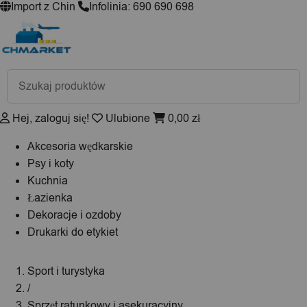
Import z Chin
Infolinia: 690 690 698
Wyszukiwarka
produktów
Hej, zaloguj się!
Ulubione
0,00
zł
Akcesoria wędkarskie
Psy i koty
Kuchnia
Łazienka
Dekoracje i ozdoby
Drukarki do etykiet
Sport i turystyka
/
Sprzęt ratunkowy i asekuracyjny