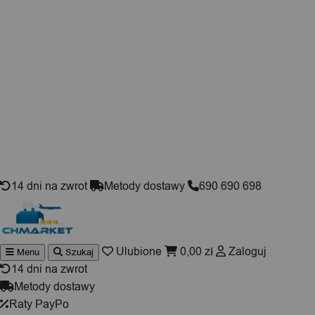
Skip to content
14 dni na zwrot
Metody dostawy
690 690 698
Ulubione
0,00
zł
Zaloguj
Menu
Szukaj
Wyszukiwarka
produktów
14 dni na zwrot
Metody dostawy
Raty PayPo