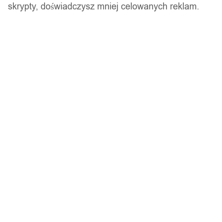
skrypty, doświadczysz mniej celowanych reklam.
Zamówienia złożone do 14:00 w dni robocze wysyłamy tego
samego dnia.
Bezpieczne płatności
14 dni na zwrot
Gwarancja producenta
Wsparcie w zakupie