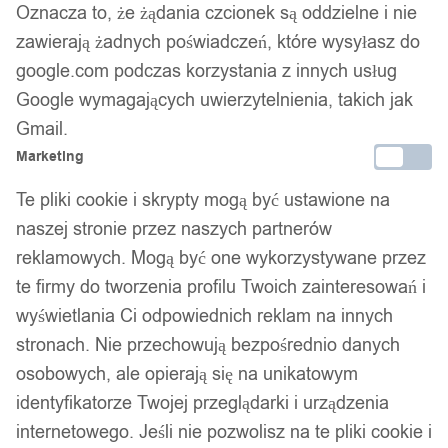
Oznacza to, że żądania czcionek są oddzielne i nie
kapok 50n kajak sup łódź ce
zawierają żadnych poświadczeń, które wysyłasz do
łódź do 70kg rozmiar xl
google.com podczas korzystania z innych usług
Google wymagających uwierzytelnienia, takich jak
Gmail.
134,99
zł
Marketing
Darmowa dostawa od 90 zł
Dostawa w 24h
Te pliki cookie i skrypty mogą być ustawione na
Zamówienia złożone do 14:00 wysyłamy tego samego dnia.
naszej stronie przez naszych partnerów
reklamowych. Mogą być one wykorzystywane przez
Dostawa w 24h
te firmy do tworzenia profilu Twoich zainteresowań i
Zamówienia złożone do 14:00 wysyłamy tego samego dnia.
wyświetlania Ci odpowiednich reklam na innych
Kod produktu:
V18_XL
stronach. Nie przechowują bezpośrednio danych
Dostępny w magazynie - szybka dostawa
osobowych, ale opierają się na unikatowym
identyfikatorze Twojej przeglądarki i urządzenia
Dodaj do koszyka
internetowego. Jeśli nie pozwolisz na te pliki cookie i