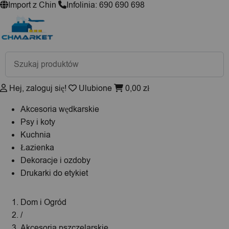
Import z Chin
Infolinia: 690 690 698
Wyszukiwarka
produktów
Hej, zaloguj się!
Ulubione
0,00
zł
Akcesoria wędkarskie
Psy i koty
Kuchnia
Łazienka
Dekoracje i ozdoby
Drukarki do etykiet
Dom i Ogród
/
Akcesoria pszczelarskie