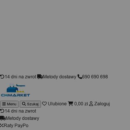
Skip to content
14 dni na zwrot
Metody dostawy
690 690 698
Ulubione
0,00
zł
Zaloguj
Menu
Szukaj
Wyszukiwarka
produktów
14 dni na zwrot
Metody dostawy
Raty PayPo