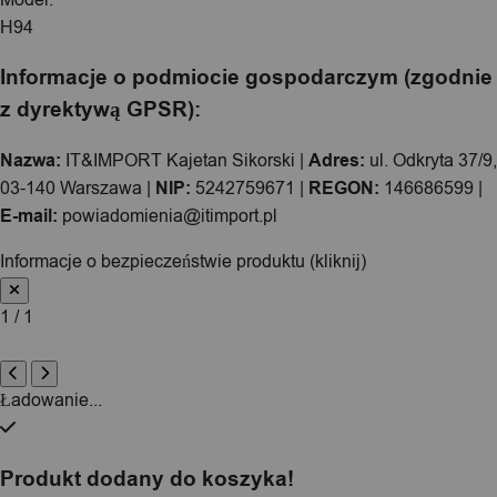
H94
Informacje o podmiocie gospodarczym (zgodnie
z dyrektywą GPSR):
Nazwa:
IT&IMPORT Kajetan Sikorski |
Adres:
ul. Odkryta 37/9,
03-140 Warszawa |
NIP:
5242759671 |
REGON:
146686599 |
E-mail:
powiadomienia@itimport.pl
Informacje o bezpieczeństwie produktu (kliknij)
1 / 1
Ładowanie...
Produkt dodany do koszyka!