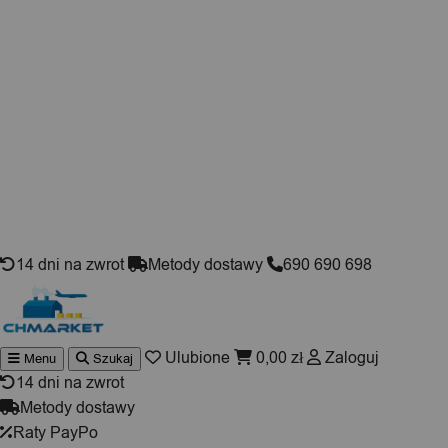
Skip to content
14 dni na zwrot
Metody dostawy
690 690 698
Ulubione
0,00
zł
Zaloguj
Menu
Szukaj
Wyszukiwarka
produktów
14 dni na zwrot
Metody dostawy
Raty PayPo