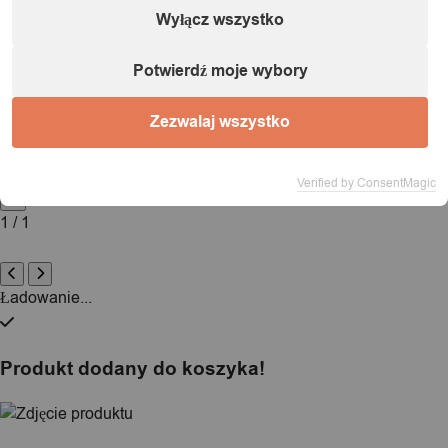
Informacje o podmiocie gospodarczym (zgodnie
Wyłącz wszystko
z dyrektywą GPSR):
Potwierdź moje wybory
Nazwa:
IT&IMPORT Kajetan Sikorski |
Adres:
ul. Odkryta 37/9,
03-140 Warszawa |
NIP:
5242759671 |
REGON:
146686599 |
Zezwalaj wszystko
E-mail:
powiadomienia@itimport.pl
Informacje o bezpieczeństwie produktu (kliknij)
Verified by ConsentMagic
1 / 1
Ładowanie...
Produkt dodany do koszyka!