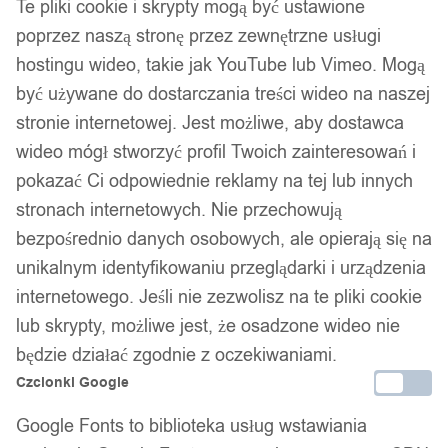
Te pliki cookie i skrypty mogą być ustawione
poprzez naszą stronę przez zewnętrzne usługi
hostingu wideo, takie jak YouTube lub Vimeo. Mogą
być używane do dostarczania treści wideo na naszej
stronie internetowej. Jest możliwe, aby dostawca
wideo mógł stworzyć profil Twoich zainteresowań i
1
/ 6
pokazać Ci odpowiednie reklamy na tej lub innych
stronach internetowych. Nie przechowują
bezpośrednio danych osobowych, ale opierają się na
unikalnym identyfikowaniu przeglądarki i urządzenia
internetowego. Jeśli nie zezwolisz na te pliki cookie
Choker koronkowy haft
lub skrypty, możliwe jest, że osadzone wideo nie
będzie działać zgodnie z oczekiwaniami.
czarny naszyjnik gothic ch01
Czcionki Google
Google Fonts to biblioteka usług wstawiania
19,99
zł