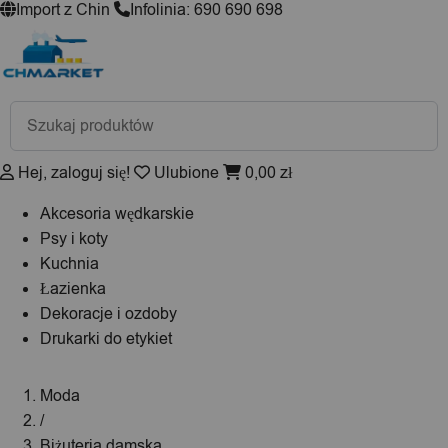
Import z Chin
Infolinia: 690 690 698
Wyszukiwarka
produktów
Hej, zaloguj się!
Ulubione
0,00
zł
Akcesoria wędkarskie
Psy i koty
Kuchnia
Łazienka
Dekoracje i ozdoby
Drukarki do etykiet
Moda
/
Biżuteria damska