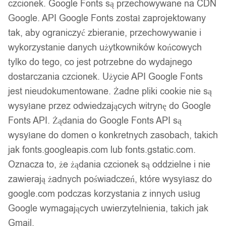
czcionek. Google Fonts są przechowywane na CDN
Darmowa dostawa od 90 zł
Dostawa w 24h
Google. API Google Fonts został zaprojektowany
Zamówienia złożone do 14:00 wysyłamy tego samego dnia.
tak, aby ograniczyć zbieranie, przechowywanie i
wykorzystanie danych użytkowników końcowych
Dostawa w 24h
tylko do tego, co jest potrzebne do wydajnego
Zamówienia złożone do 14:00 wysyłamy tego samego dnia.
dostarczania czcionek. Użycie API Google Fonts
jest nieudokumentowane. Żadne pliki cookie nie są
Kod produktu:
CH01
wysyłane przez odwiedzających witrynę do Google
Dostępny w magazynie - szybka dostawa
Fonts API. Żądania do Google Fonts API są
wysyłane do domen o konkretnych zasobach, takich
Dodaj do koszyka
jak fonts.googleapis.com lub fonts.gstatic.com.
Oznacza to, że żądania czcionek są oddzielne i nie
Zamówienia złożone do 14:00 w dni robocze wysyłamy tego
zawierają żadnych poświadczeń, które wysyłasz do
samego dnia.
google.com podczas korzystania z innych usług
Google wymagających uwierzytelnienia, takich jak
Gmail.
Zamów telefonicznie