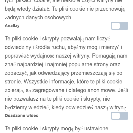
tych plikach cookie, ale niektóre części witryny nie
będą wtedy działać. Te pliki cookie nie przechowują
żadnych danych osobowych.
Analizy
Te pliki cookie i skrypty pozwalają nam liczyć
odwiedziny i źródła ruchu, abyśmy mogli mierzyć i
Twój zaufany marketplace oferujący najlepsze produkty
poprawiać wydajność naszej witryny. Pomagają nam
sprawdzonych marek. Bezpieczne zakupy z gwarancją jakości.
znać najbardziej i najmniej popularne strony oraz
Facebook
zobaczyć, jak odwiedzający przemieszczają się po
stronie. Wszystkie informacje, które te pliki cookie
zbierają, są zagregowane i dlatego anonimowe. Jeśli
nie pozwalasz na te pliki cookie i skrypty, nie
będziemy wiedzieć, kiedy odwiedziłeś naszą witrynę.
Osadzone wideo
Te pliki cookie i skrypty mogą być ustawione