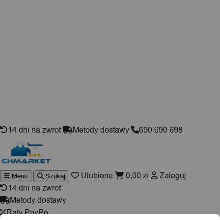
Skip to content
14 dni na zwrot
Metody dostawy
690 690 698
Ulubione
0,00
zł
Zaloguj
Menu
Szukaj
Wyszukiwarka
produktów
14 dni na zwrot
Metody dostawy
Raty PayPo