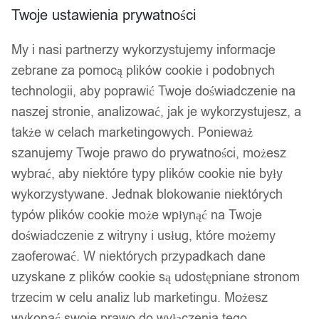
Import z Chin
Infolinia: 690 690 698
Twoje ustawienia prywatności
My i nasi partnerzy wykorzystujemy informacje
zebrane za pomocą plików cookie i podobnych
Wyszukiwarka
produktów
technologii, aby poprawić Twoje doświadczenie na
naszej stronie, analizować, jak je wykorzystujesz, a
Hej, zaloguj się!
Ulubione
0,00
zł
także w celach marketingowych. Ponieważ
szanujemy Twoje prawo do prywatności, możesz
Akcesoria wędkarskie
Psy i koty
wybrać, aby niektóre typy plików cookie nie były
Kuchnia
wykorzystywane. Jednak blokowanie niektórych
Łazienka
typów plików cookie może wpłynąć na Twoje
Dekoracje i ozdoby
doświadczenie z witryny i usług, które możemy
Drukarki do etykiet
zaoferować. W niektórych przypadkach dane
Strona główna
/ Atrybut produktu: Zasilanie / Zawiera baterie
uzyskane z plików cookie są udostępniane stronom
trzecim w celu analiz lub marketingu. Możesz
Zawiera baterie
wykonać swoje prawo do wyłączenia tego