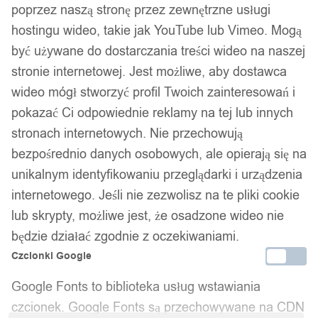
poprzez naszą stronę przez zewnętrzne usługi
hostingu wideo, takie jak YouTube lub Vimeo. Mogą
być używane do dostarczania treści wideo na naszej
stronie internetowej. Jest możliwe, aby dostawca
wideo mógł stworzyć profil Twoich zainteresowań i
pokazać Ci odpowiednie reklamy na tej lub innych
stronach internetowych. Nie przechowują
bezpośrednio danych osobowych, ale opierają się na
unikalnym identyfikowaniu przeglądarki i urządzenia
Dane firmy:
internetowego. Jeśli nie zezwolisz na te pliki cookie
lub skrypty, możliwe jest, że osadzone wideo nie
Nazwa:
IT&IMPORT Kajetan Sikorski
będzie działać zgodnie z oczekiwaniami.
Adres:
ul. Odkryta 37/9, 03-140 Warszawa
Czcionki Google
NIP:
5242759671
Google Fonts to biblioteka usług wstawiania
REGON:
146686599
czcionek. Google Fonts są przechowywane na CDN