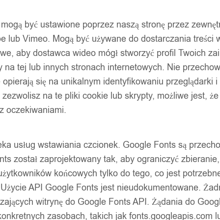
ty mogą być ustawione poprzez naszą stronę przez zewnęt
be lub Vimeo. Mogą być używane do dostarczania treści w
liwe, aby dostawca wideo mógł stworzyć profil Twoich za
 na tej lub innych stronach internetowych. Nie przecho
zonych marek. Bezpieczne zakupy z gwarancją jakości.
opierają się na unikalnym identyfikowaniu przeglądarki i
e zezwolisz na te pliki cookie lub skrypty, możliwe jest, 
 z oczekiwaniami.
oteka usług wstawiania czcionek. Google Fonts są prze
ts został zaprojektowany tak, aby ograniczyć zbieranie
użytkowników końcowych tylko do tego, co jest potrzeb
 Użycie API Google Fonts jest nieudokumentowane. Żadne
ających witrynę do Google Fonts API. Żądania do Googl
nkretnych zasobach, takich jak fonts.googleapis.com lu