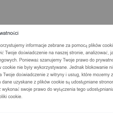
warka
w
watności
korzystujemy informacje zebrane za pomocą plików cook
ić Twoje doświadczenie na naszej stronie, analizować, j
ingowych. Ponieważ szanujemy Twoje prawo do prywatno
ów cookie nie były wykorzystywane. Jednak blokowanie n
 Twoje doświadczenie z witryny i usług, które możemy
 dane uzyskane z plików cookie są udostępniane stronom
z wykonać swoje prawo do wyłączenia tego udostępnian
liki cookie.