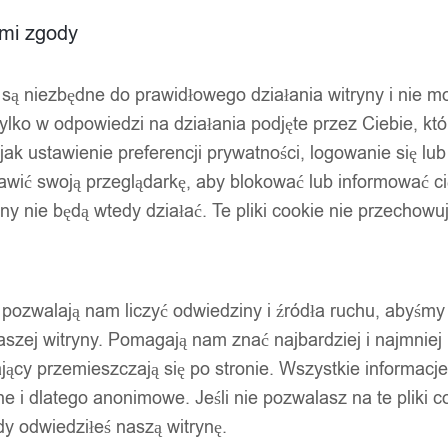
ami zgody
ty są niezbędne do prawidłowego działania witryny i nie 
ylko w odpowiedzi na działania podjęte przez Ciebie, kt
jak ustawienie preferencji prywatności, logowanie się lu
awić swoją przeglądarkę, aby blokować lub informować cię
ryny nie będą wtedy działać. Te pliki cookie nie przecho
ty pozwalają nam liczyć odwiedziny i źródła ruchu, abyśmy
szej witryny. Pomagają nam znać najbardziej i najmniej
ący przemieszczają się po stronie. Wszystkie informacje, 
OSA 50-75 cm DUŻA Ozdoba REALIST
e i dlatego anonimowe. Jeśli nie pozwalasz na te pliki co
dy odwiedziłeś naszą witrynę.