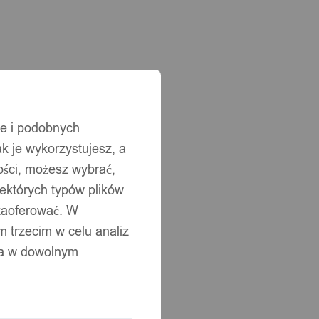
ie i podobnych
ak je wykorzystujesz, a
ści, możesz wybrać,
iektórych typów plików
 zaoferować. W
 trzecim w celu analiz
ia w dowolnym