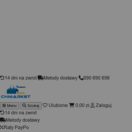
Skip to content
14 dni na zwrot
Metody dostawy
690 690 698
Ulubione
0,00
zł
Zaloguj
Menu
Szukaj
Wyszuki
produktó
14 dni na zwrot
Metody dostawy
Raty PayPo