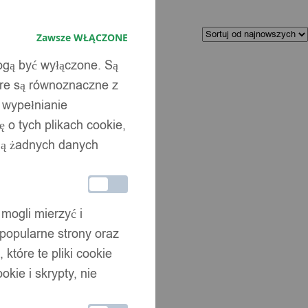
Kolejność
Zawsze WŁĄCZONE
sortowania
mogą być wyłączone. Są
óre są równoznaczne z
b wypełnianie
 o tych plikach cookie,
wują żadnych danych
 mogli mierzyć i
 popularne strony oraz
które te pliki cookie
YCZNA XL
okie i skrypty, nie