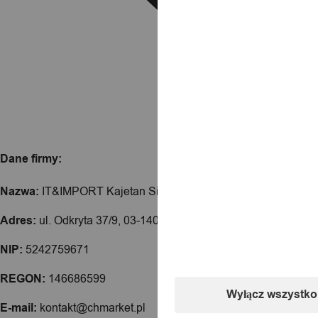
Dane firmy:
Nazwa:
IT&IMPORT Kajetan Sikorski
Adres:
ul. Odkryta 37/9, 03-140 Warszawa
NIP:
5242759671
REGON:
146686599
Wyłącz wszystko
E-mail:
kontakt@chmarket.pl