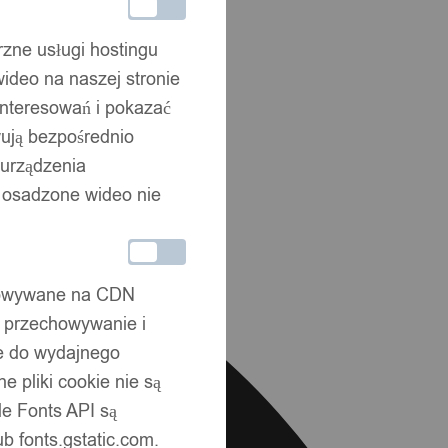
rzne usługi hostingu
ideo na naszej stronie
interesowań i pokazać
wują bezpośrednio
 urządzenia
że osadzone wideo nie
chowywane na CDN
, przechowywanie i
ne do wydajnego
 pliki cookie nie są
e Fonts API są
b fonts.gstatic.com.