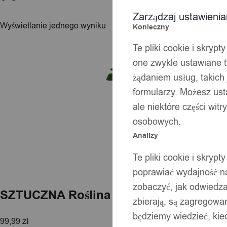
Zarządzaj ustawieni
Wyświetlanie jednego wyniku
Konieczny
Te pliki cookie i skryp
one zwykle ustawiane t
żądaniem usług, takich 
formularzy. Możesz ust
ale niektóre części wit
osobowych.
Analizy
Te pliki cookie i skryp
poprawiać wydajność na
zobaczyć, jak odwiedzaj
SZTUCZNA Roślina MONSTERA DELICI
zbierają, są zagregowan
będziemy wiedzieć, kie
99,99
zł