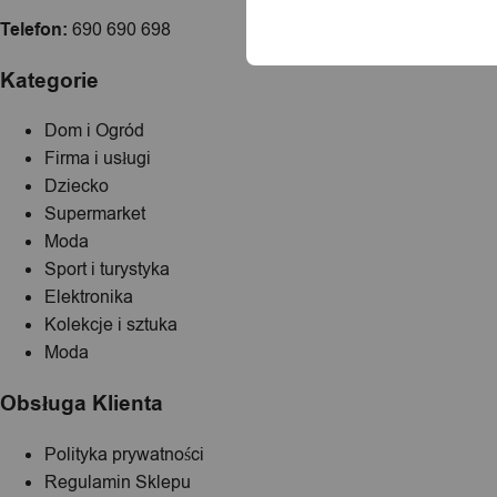
Telefon:
690 690 698
Kategorie
Dom i Ogród
Firma i usługi
Dziecko
Supermarket
Moda
Sport i turystyka
Elektronika
Kolekcje i sztuka
Moda
Obsługa Klienta
Polityka prywatności
Regulamin Sklepu