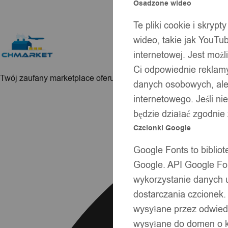
Osadzone wideo
Te pliki cookie i skryp
wideo, takie jak YouTu
internetowej. Jest moż
Ci odpowiednie reklamy
Twój zaufany marketplace oferujący najlepsze produkty sprawd
danych osobowych, ale 
Facebook
internetowego. Jeśli ni
będzie działać zgodnie
Czcionki Google
Google Fonts to bibli
Google. API Google Fon
wykorzystanie danych 
dostarczania czcionek.
wysyłane przez odwiedz
wysyłane do domen o ko