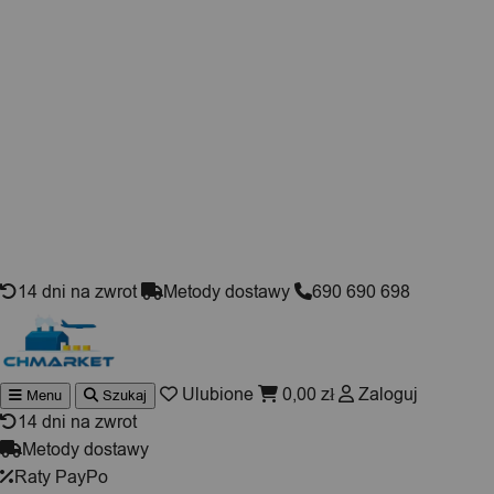
Skip to content
14 dni na zwrot
Metody dostawy
690 690 698
Ulubione
0,00
zł
Zaloguj
Menu
Szukaj
Wyszukiwarka
produktów
14 dni na zwrot
Metody dostawy
Raty PayPo