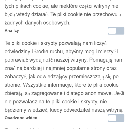
CYTRYNOWE Sztuczne 18x24cm
tych plikach cookie, ale niektóre części witryny nie
ŁADNE BONAI Doniczka
będą wtedy działać. Te pliki cookie nie przechowują
żadnych danych osobowych.
29,99
zł
Analizy
Te pliki cookie i skrypty pozwalają nam liczyć
odwiedziny i źródła ruchu, abyśmy mogli mierzyć i
poprawiać wydajność naszej witryny. Pomagają nam
znać najbardziej i najmniej popularne strony oraz
zobaczyć, jak odwiedzający przemieszczają się po
Twój zaufany marketplace oferujący najlepsze produkty
stronie. Wszystkie informacje, które te pliki cookie
sprawdzonych marek. Bezpieczne zakupy z gwarancją jakości.
zbierają, są zagregowane i dlatego anonimowe. Jeśli
Facebook
nie pozwalasz na te pliki cookie i skrypty, nie
będziemy wiedzieć, kiedy odwiedziłeś naszą witrynę.
Osadzone wideo