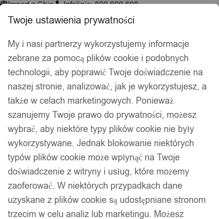
Import z Chin
Infolinia: 690 690 698
Twoje ustawienia prywatności
My i nasi partnerzy wykorzystujemy informacje
Wyszukiwarka
zebrane za pomocą plików cookie i podobnych
produktów
technologii, aby poprawić Twoje doświadczenie na
Hej, zaloguj się!
Ulubione
0,00
zł
naszej stronie, analizować, jak je wykorzystujesz, a
także w celach marketingowych. Ponieważ
Akcesoria wędkarskie
szanujemy Twoje prawo do prywatności, możesz
Psy i koty
wybrać, aby niektóre typy plików cookie nie były
Kuchnia
Łazienka
wykorzystywane. Jednak blokowanie niektórych
Dekoracje i ozdoby
typów plików cookie może wpłynąć na Twoje
Drukarki do etykiet
doświadczenie z witryny i usług, które możemy
zaoferować. W niektórych przypadkach dane
Strona główna
/ Atrybut produktu: Wysokość / 24
uzyskane z plików cookie są udostępniane stronom
24
trzecim w celu analiz lub marketingu. Możesz