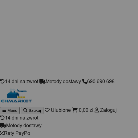
Skip to content
14 dni na zwrot
Metody dostawy
690 690 698
Ulubione
0,00
zł
Zaloguj
Menu
Szukaj
Wyszukiwarka
produktów
14 dni na zwrot
Metody dostawy
Raty PayPo