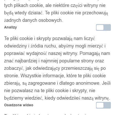
Kempingowy TURYSTYCZNY TORBA
tych plikach cookie, ale niektóre części witryny nie
HOTPOT 73cm PRZENOŚNY
będą wtedy działać. Te pliki cookie nie przechowują
żadnych danych osobowych.
139,99
zł
Analizy
Te pliki cookie i skrypty pozwalają nam liczyć
odwiedziny i źródła ruchu, abyśmy mogli mierzyć i
poprawiać wydajność naszej witryny. Pomagają nam
znać najbardziej i najmniej popularne strony oraz
zobaczyć, jak odwiedzający przemieszczają się po
Twój zaufany marketplace oferujący najlepsze produkty
stronie. Wszystkie informacje, które te pliki cookie
sprawdzonych marek. Bezpieczne zakupy z gwarancją jakości.
zbierają, są zagregowane i dlatego anonimowe. Jeśli
Facebook
nie pozwalasz na te pliki cookie i skrypty, nie
będziemy wiedzieć, kiedy odwiedziłeś naszą witrynę.
Osadzone wideo