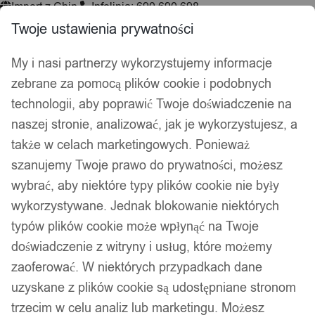
Import z Chin
Infolinia: 690 690 698
Twoje ustawienia prywatności
My i nasi partnerzy wykorzystujemy informacje
Wyszukiwarka
zebrane za pomocą plików cookie i podobnych
produktów
technologii, aby poprawić Twoje doświadczenie na
Hej, zaloguj się!
Ulubione
0,00
zł
naszej stronie, analizować, jak je wykorzystujesz, a
także w celach marketingowych. Ponieważ
Akcesoria wędkarskie
szanujemy Twoje prawo do prywatności, możesz
Psy i koty
wybrać, aby niektóre typy plików cookie nie były
Kuchnia
Łazienka
wykorzystywane. Jednak blokowanie niektórych
Dekoracje i ozdoby
typów plików cookie może wpłynąć na Twoje
Drukarki do etykiet
doświadczenie z witryny i usług, które możemy
zaoferować. W niektórych przypadkach dane
Strona główna
/ Atrybut produktu: Wysokość / 17
uzyskane z plików cookie są udostępniane stronom
17
trzecim w celu analiz lub marketingu. Możesz