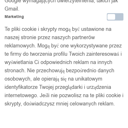
Google wymagających uwierzytelnienia, takich jak
Gmail.
Marketing
Te pliki cookie i skrypty mogą być ustawione na
naszej stronie przez naszych partnerów
reklamowych. Mogą być one wykorzystywane przez
te firmy do tworzenia profilu Twoich zainteresowań i
ZESTAW 5 SZT LUSTRO AKRYLOWE
wyświetlania Ci odpowiednich reklam na innych
SERCE SERCA OZDOBNE NAKLEJKI
stronach. Nie przechowują bezpośrednio danych
osobowych, ale opierają się na unikatowym
KOMPLET SREBRNE
identyfikatorze Twojej przeglądarki i urządzenia
29,99
zł
internetowego. Jeśli nie pozwolisz na te pliki cookie i
skrypty, doświadczysz mniej celowanych reklam.