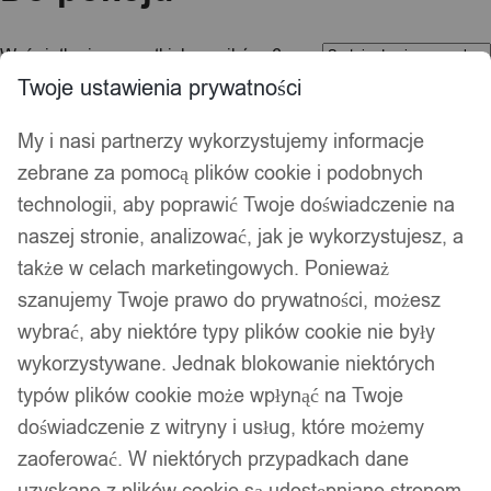
Kolejność
Wyświetlanie wszystkich wyników: 6
sortowania
Twoje ustawienia prywatności
My i nasi partnerzy wykorzystujemy informacje
zebrane za pomocą plików cookie i podobnych
technologii, aby poprawić Twoje doświadczenie na
naszej stronie, analizować, jak je wykorzystujesz, a
także w celach marketingowych. Ponieważ
szanujemy Twoje prawo do prywatności, możesz
wybrać, aby niektóre typy plików cookie nie były
wykorzystywane. Jednak blokowanie niektórych
typów plików cookie może wpłynąć na Twoje
doświadczenie z witryny i usług, które możemy
zaoferować. W niektórych przypadkach dane
Zestaw 10 szt LUSTER Akrylowych
uzyskane z plików cookie są udostępniane stronom