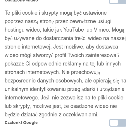
Osadzone wideo
Te pliki cookie i skrypty mogą być ustawione
poprzez naszą stronę przez zewnętrzne usługi
Zestaw 24 szt LUSTER Akrylowych
hostingu wideo, takie jak YouTube lub Vimeo. Mogą
Wzorki Ozdoba 264
być używane do dostarczania treści wideo na naszej
stronie internetowej. Jest możliwe, aby dostawca
24,99
zł
wideo mógł stworzyć profil Twoich zainteresowań i
pokazać Ci odpowiednie reklamy na tej lub innych
stronach internetowych. Nie przechowują
bezpośrednio danych osobowych, ale opierają się na
unikalnym identyfikowaniu przeglądarki i urządzenia
internetowego. Jeśli nie zezwolisz na te pliki cookie
lub skrypty, możliwe jest, że osadzone wideo nie
będzie działać zgodnie z oczekiwaniami.
Czcionki Google