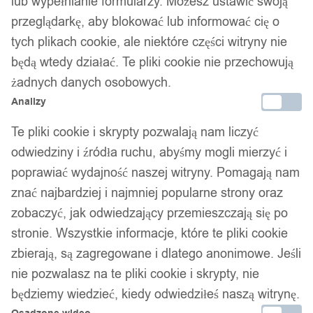
lub wypełnianie formularzy. Możesz ustawić swoją
Zestaw 16szt LUSTER Diamenty
przeglądarkę, aby blokować lub informować cię o
tych plikach cookie, ale niektóre części witryny nie
Trójkąty OZDOBA 267
będą wtedy działać. Te pliki cookie nie przechowują
żadnych danych osobowych.
24,99
zł
Analizy
Te pliki cookie i skrypty pozwalają nam liczyć
odwiedziny i źródła ruchu, abyśmy mogli mierzyć i
poprawiać wydajność naszej witryny. Pomagają nam
znać najbardziej i najmniej popularne strony oraz
zobaczyć, jak odwiedzający przemieszczają się po
stronie. Wszystkie informacje, które te pliki cookie
zbierają, są zagregowane i dlatego anonimowe. Jeśli
nie pozwalasz na te pliki cookie i skrypty, nie
będziemy wiedzieć, kiedy odwiedziłeś naszą witrynę.