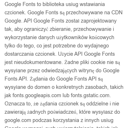
Google Fonts to biblioteka usług wstawiania
czcionek. Google Fonts są przechowywane na CDN
Google. API Google Fonts został zaprojektowany
tak, aby ograniczyć zbieranie, przechowywanie i
wykorzystanie danych użytkowników końcowych
Zestaw 4szt LUSTER Akrylowych
tylko do tego, co jest potrzebne do wydajnego
Delfin DZIECI XL 268
dostarczania czcionek. Użycie API Google Fonts
jest nieudokumentowane. Żadne pliki cookie nie są
24,99
zł
wysyłane przez odwiedzających witrynę do Google
Fonts API. Żądania do Google Fonts API są
wysyłane do domen o konkretnych zasobach, takich
jak fonts.googleapis.com lub fonts.gstatic.com.
Oznacza to, że żądania czcionek są oddzielne i nie
zawierają żadnych poświadczeń, które wysyłasz do
google.com podczas korzystania z innych usług