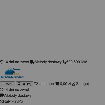
Skip to content
14 dni na zwrot
Metody dostawy
690 690 698
Ulubione
0,00
zł
Zaloguj
Menu
Szukaj
Wyszukiwarka
produktów
14 dni na zwrot
Metody dostawy
Raty PayPo