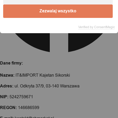
Zezwalaj wszystko
Verified by ConsentMagic
Dane firmy:
Nazwa:
IT&IMPORT Kajetan Sikorski
Adres:
ul. Odkryta 37/9, 03-140 Warszawa
NIP:
5242759671
REGON:
146686599