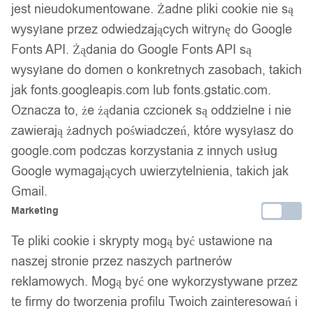
jest nieudokumentowane. Żadne pliki cookie nie są
wysyłane przez odwiedzających witrynę do Google
Zamówienia złożone do 14:00 w dni robocze wysyłamy tego
samego dnia.
Fonts API. Żądania do Google Fonts API są
wysyłane do domen o konkretnych zasobach, takich
jak fonts.googleapis.com lub fonts.gstatic.com.
Bezpieczne płatności
Oznacza to, że żądania czcionek są oddzielne i nie
zawierają żadnych poświadczeń, które wysyłasz do
google.com podczas korzystania z innych usług
Google wymagających uwierzytelnienia, takich jak
14 dni na zwrot
Gmail.
Marketing
Gwarancja producenta
Te pliki cookie i skrypty mogą być ustawione na
naszej stronie przez naszych partnerów
reklamowych. Mogą być one wykorzystywane przez
te firmy do tworzenia profilu Twoich zainteresowań i
Wsparcie w zakupie