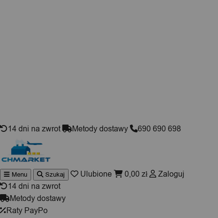
Skip to content
14 dni na zwrot
Metody dostawy
690 690 698
Ulubione
0,00
zł
Zaloguj
Menu
Szukaj
Wyszukiwarka
produktów
14 dni na zwrot
Metody dostawy
Raty PayPo