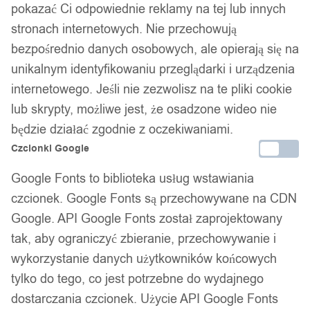
pokazać Ci odpowiednie reklamy na tej lub innych
Złoty pierścionek obrączka
stronach internetowych. Nie przechowują
ślubna stal 316l r.19
bezpośrednio danych osobowych, ale opierają się na
unikalnym identyfikowaniu przeglądarki i urządzenia
internetowego. Jeśli nie zezwolisz na te pliki cookie
40,00
zł
lub skrypty, możliwe jest, że osadzone wideo nie
Darmowa dostawa od 90 zł
będzie działać zgodnie z oczekiwaniami.
Dostawa w 24h
Zamówienia złożone do 14:00 wysyłamy tego samego dnia.
Czcionki Google
Google Fonts to biblioteka usług wstawiania
Dostawa w 24h
czcionek. Google Fonts są przechowywane na CDN
Zamówienia złożone do 14:00 wysyłamy tego samego dnia.
Google. API Google Fonts został zaprojektowany
tak, aby ograniczyć zbieranie, przechowywanie i
Kod produktu:
O2G-R19
Dostępny w magazynie - szybka dostawa
wykorzystanie danych użytkowników końcowych
tylko do tego, co jest potrzebne do wydajnego
dostarczania czcionek. Użycie API Google Fonts
Dodaj do koszyka