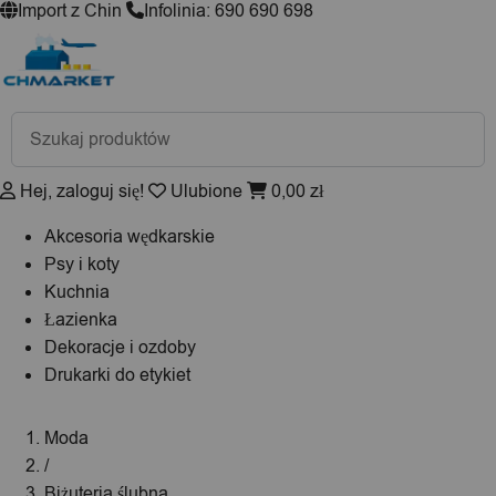
Import z Chin
Infolinia: 690 690 698
Wyszukiwarka
produktów
Hej, zaloguj się!
Ulubione
0,00
zł
Akcesoria wędkarskie
Psy i koty
Kuchnia
Łazienka
Dekoracje i ozdoby
Drukarki do etykiet
Moda
/
Biżuteria ślubna