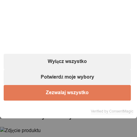
Informacje o podmiocie gospodarczym (zgodnie
z dyrektywą GPSR):
Nazwa:
IT&IMPORT Kajetan Sikorski |
Adres:
ul. Odkryta 37/9,
03-140 Warszawa |
NIP:
5242759671 |
REGON:
146686599 |
E-mail:
powiadomienia@itimport.pl
Informacje o bezpieczeństwie produktu (kliknij)
Wyłącz wszystko
1 / 1
Potwierdź moje wybory
Zezwalaj wszystko
Ładowanie...
Verified by ConsentMagic
Produkt dodany do koszyka!