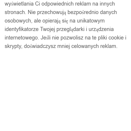
wyświetlania Ci odpowiednich reklam na innych
Podobne produkty
stronach. Nie przechowują bezpośrednio danych
osobowych, ale opierają się na unikatowym
Produkty, które mogą Cię zainteresować
identyfikatorze Twojej przeglądarki i urządzenia
internetowego. Jeśli nie pozwolisz na te pliki cookie i
skrypty, doświadczysz mniej celowanych reklam.