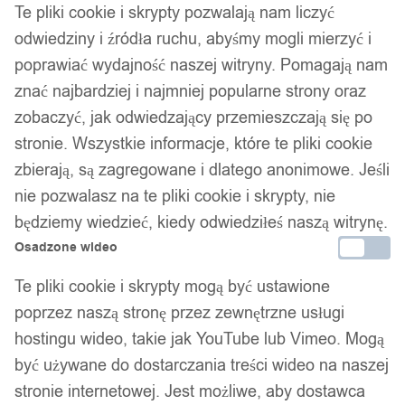
Te pliki cookie i skrypty pozwalają nam liczyć
odwiedziny i źródła ruchu, abyśmy mogli mierzyć i
poprawiać wydajność naszej witryny. Pomagają nam
znać najbardziej i najmniej popularne strony oraz
zobaczyć, jak odwiedzający przemieszczają się po
Złoty pierścionek obrączka
stronie. Wszystkie informacje, które te pliki cookie
zbierają, są zagregowane i dlatego anonimowe. Jeśli
ślubna stal 316l r.17
nie pozwalasz na te pliki cookie i skrypty, nie
będziemy wiedzieć, kiedy odwiedziłeś naszą witrynę.
Osadzone wideo
40,00
zł
Darmowa dostawa od 90 zł
Te pliki cookie i skrypty mogą być ustawione
Dostawa w 24h
poprzez naszą stronę przez zewnętrzne usługi
Zamówienia złożone do 14:00 wysyłamy tego samego dnia.
hostingu wideo, takie jak YouTube lub Vimeo. Mogą
Dostawa w 24h
być używane do dostarczania treści wideo na naszej
stronie internetowej. Jest możliwe, aby dostawca
Zamówienia złożone do 14:00 wysyłamy tego samego dnia.