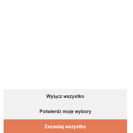
Informacje o podmiocie gospodarczym (zgodnie
z dyrektywą GPSR):
Nazwa:
IT&IMPORT Kajetan Sikorski |
Adres:
ul. Odkryta 37/9,
03-140 Warszawa |
NIP:
5242759671 |
REGON:
146686599 |
E-mail:
powiadomienia@itimport.pl
Wyłącz wszystko
Informacje o bezpieczeństwie produktu (kliknij)
Potwierdź moje wybory
1 / 1
Zezwalaj wszystko