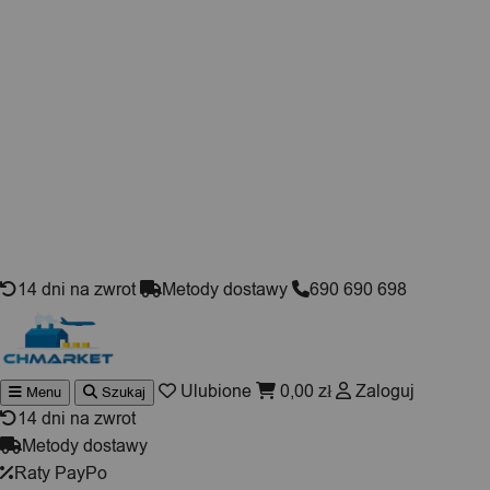
Skip to content
14 dni na zwrot
Metody dostawy
690 690 698
Ulubione
0,00
zł
Zaloguj
Menu
Szukaj
Wyszukiwarka
produktów
14 dni na zwrot
Metody dostawy
Raty PayPo