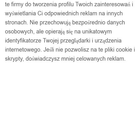
te firmy do tworzenia profilu Twoich zainteresowań i
wyświetlania Ci odpowiednich reklam na innych
stronach. Nie przechowują bezpośrednio danych
osobowych, ale opierają się na unikatowym
identyfikatorze Twojej przeglądarki i urządzenia
Opaska tęczowa tęcza lgbt bransoletka unisex
internetowego. Jeśli nie pozwolisz na te pliki cookie i
100
skrypty, doświadczysz mniej celowanych reklam.
14,99
zł
Opis produktu
Pierścień / obrączka firmy WOLFRING wykonana z ze stali
nierdzewnej 316L.
Wysokogatunkowa stal nierdzewna zapewni długie
użytkowanie pierścienia bez zarysowań. Większość naszych