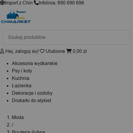
Import z Chin
Infolinia: 690 690 698
Wyszukiwarka
produktów
Hej, zaloguj się!
Ulubione
0,00
zł
Akcesoria wędkarskie
Psy i koty
Kuchnia
Łazienka
Dekoracje i ozdoby
Drukarki do etykiet
Moda
/
Biżuteria ślubna