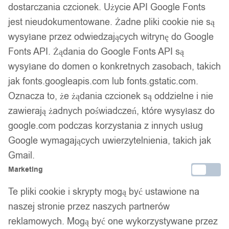
dostarczania czcionek. Użycie API Google Fonts
Gwarancja producenta
jest nieudokumentowane. Żadne pliki cookie nie są
wysyłane przez odwiedzających witrynę do Google
Fonts API. Żądania do Google Fonts API są
Wsparcie w zakupie
wysyłane do domen o konkretnych zasobach, takich
jak fonts.googleapis.com lub fonts.gstatic.com.
Podobne produkty
Oznacza to, że żądania czcionek są oddzielne i nie
zawierają żadnych poświadczeń, które wysyłasz do
Produkty, które mogą Cię zainteresować
google.com podczas korzystania z innych usług
Google wymagających uwierzytelnienia, takich jak
Gmail.
Marketing
Te pliki cookie i skrypty mogą być ustawione na
naszej stronie przez naszych partnerów
reklamowych. Mogą być one wykorzystywane przez