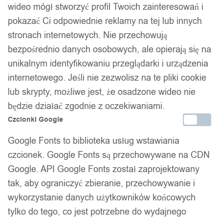
wideo mógł stworzyć profil Twoich zainteresowań i
Kod produktu:
O3G-R17
pokazać Ci odpowiednie reklamy na tej lub innych
Dostępny w magazynie - szybka dostawa
stronach internetowych. Nie przechowują
bezpośrednio danych osobowych, ale opierają się na
Dodaj do koszyka
unikalnym identyfikowaniu przeglądarki i urządzenia
internetowego. Jeśli nie zezwolisz na te pliki cookie
Zamówienia złożone do 14:00 w dni robocze wysyłamy tego
lub skrypty, możliwe jest, że osadzone wideo nie
samego dnia.
będzie działać zgodnie z oczekiwaniami.
Czcionki Google
Google Fonts to biblioteka usług wstawiania
Bezpieczne płatności
czcionek. Google Fonts są przechowywane na CDN
Google. API Google Fonts został zaprojektowany
tak, aby ograniczyć zbieranie, przechowywanie i
14 dni na zwrot
wykorzystanie danych użytkowników końcowych
tylko do tego, co jest potrzebne do wydajnego