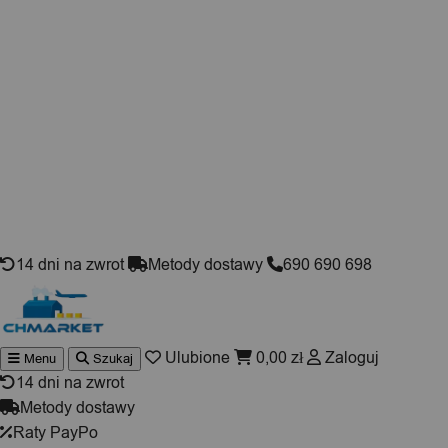
Skip to content
14 dni na zwrot
Metody dostawy
690 690 698
Ulubione
0,00
zł
Zaloguj
Menu
Szukaj
Wyszukiwarka
produktów
14 dni na zwrot
Metody dostawy
Raty PayPo