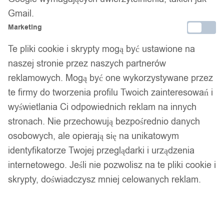
Srebrny zestaw pierścionków retro punk boho 72
Gmail.
11,99
zł
Marketing
Te pliki cookie i skrypty mogą być ustawione na
Opis produktu
naszej stronie przez naszych partnerów
reklamowych. Mogą być one wykorzystywane przez
Pierścień / obrączka firmy WOLFRING wykonana z ze stali
te firmy do tworzenia profilu Twoich zainteresowań i
nierdzewnej 316L.
wyświetlania Ci odpowiednich reklam na innych
stronach. Nie przechowują bezpośrednio danych
Wysokogatunkowa stal nierdzewna zapewni długie
osobowych, ale opierają się na unikatowym
użytkowanie pierścienia bez zarysowań. Większość naszych
identyfikatorze Twojej przeglądarki i urządzenia
pierścieni jest dodatkowo pozłacana. Gwarantujemy najwyższą
internetowego. Jeśli nie pozwolisz na te pliki cookie i
możliwą jakość detali i wykończenia naszych pierścieni i
skrypty, doświadczysz mniej celowanych reklam.
obrączek.
Z uwagi na materiał nasze obrączki można z łatwością
zmniejszać lub zwiększać u jubilera. Ponadto wysokiej jakości