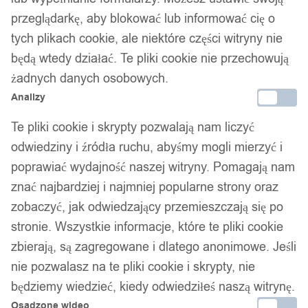
Złoty pierścionek obrączka
przeglądarkę, aby blokować lub informować cię o
tych plikach cookie, ale niektóre części witryny nie
ślubna stal 316l r.17
będą wtedy działać. Te pliki cookie nie przechowują
żadnych danych osobowych.
40,00
zł
Analizy
Darmowa dostawa od 90 zł
Dostawa w 24h
Te pliki cookie i skrypty pozwalają nam liczyć
Zamówienia złożone do 14:00 wysyłamy tego samego dnia.
odwiedziny i źródła ruchu, abyśmy mogli mierzyć i
poprawiać wydajność naszej witryny. Pomagają nam
Dostawa w 24h
znać najbardziej i najmniej popularne strony oraz
Zamówienia złożone do 14:00 wysyłamy tego samego dnia.
zobaczyć, jak odwiedzający przemieszczają się po
stronie. Wszystkie informacje, które te pliki cookie
Kod produktu:
O8G-R17
zbierają, są zagregowane i dlatego anonimowe. Jeśli
Dostępny w magazynie - szybka dostawa
nie pozwalasz na te pliki cookie i skrypty, nie
będziemy wiedzieć, kiedy odwiedziłeś naszą witrynę.
Dodaj do koszyka
Osadzone wideo