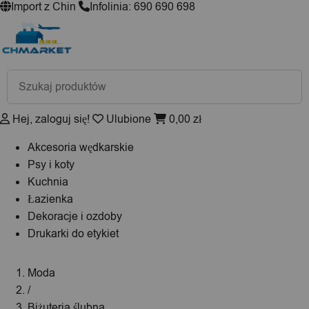
Import z Chin
Infolinia: 690 690 698
Wyszukiwarka
produktów
Hej, zaloguj się!
Ulubione
0,00
zł
Akcesoria wędkarskie
Psy i koty
Kuchnia
Łazienka
Dekoracje i ozdoby
Drukarki do etykiet
Moda
/
Biżuteria ślubna