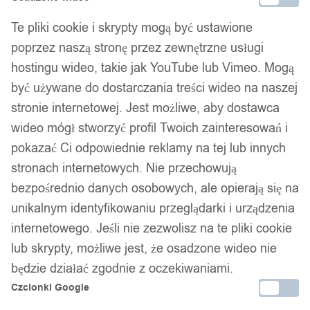
Zamówienia złożone do 14:00 w dni robocze wysyłamy tego
Te pliki cookie i skrypty mogą być ustawione
samego dnia.
poprzez naszą stronę przez zewnętrzne usługi
hostingu wideo, takie jak YouTube lub Vimeo. Mogą
być używane do dostarczania treści wideo na naszej
Bezpieczne płatności
stronie internetowej. Jest możliwe, aby dostawca
wideo mógł stworzyć profil Twoich zainteresowań i
pokazać Ci odpowiednie reklamy na tej lub innych
14 dni na zwrot
stronach internetowych. Nie przechowują
bezpośrednio danych osobowych, ale opierają się na
unikalnym identyfikowaniu przeglądarki i urządzenia
internetowego. Jeśli nie zezwolisz na te pliki cookie
Gwarancja producenta
lub skrypty, możliwe jest, że osadzone wideo nie
będzie działać zgodnie z oczekiwaniami.
Czcionki Google
Wsparcie w zakupie