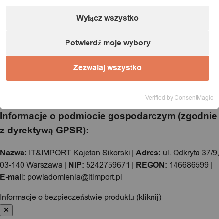
Wyłącz wszystko
Potwierdź moje wybory
Zezwalaj wszystko
Verified by ConsentMagic
Informacje o podmiocie gospodarczym (zgodnie
z dyrektywą GPSR):
Nazwa:
IT&IMPORT Kajetan Sikorski |
Adres:
ul. Odkryta 37/9,
03-140 Warszawa |
NIP:
5242759671 |
REGON:
146686599 |
E-mail:
powiadomienia@itimport.pl
Informacje o bezpieczeństwie produktu (kliknij)