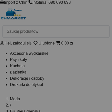
Import z Chin
Infolinia: 690 690 698
Wyszukiwarka
produktów
Hej, zaloguj się!
Ulubione
0,00
zł
Akcesoria wędkarskie
Psy i koty
Kuchnia
Łazienka
Dekoracje i ozdoby
Drukarki do etykiet
Moda
/
Biżuteria damska