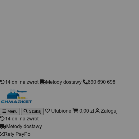
Skip to content
14 dni na zwrot
Metody dostawy
690 690 698
Ulubione
0,00
zł
Zaloguj
Menu
Szukaj
Wyszukiwarka
produktów
14 dni na zwrot
Metody dostawy
Raty PayPo