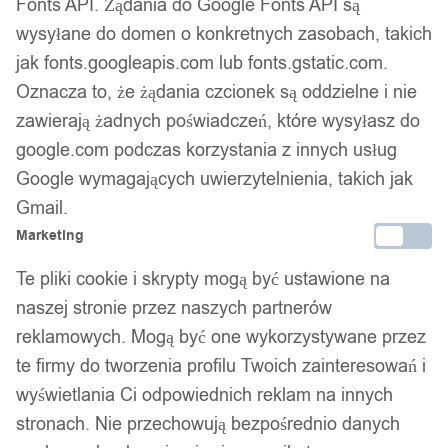
Fonts API. Żądania do Google Fonts API są
wysyłane do domen o konkretnych zasobach, takich
jak fonts.googleapis.com lub fonts.gstatic.com.
Zamów telefonicznie
Oznacza to, że żądania czcionek są oddzielne i nie
Wtorek - Piątek • 8:00 - 15:00
zawierają żadnych poświadczeń, które wysyłasz do
google.com podczas korzystania z innych usług
690 690 698
Google wymagających uwierzytelnienia, takich jak
Kod produktu:
Z29
Gmail.
Marketing
Bezpieczne płatności
Te pliki cookie i skrypty mogą być ustawione na
naszej stronie przez naszych partnerów
reklamowych. Mogą być one wykorzystywane przez
14 dni na zwrot
te firmy do tworzenia profilu Twoich zainteresowań i
wyświetlania Ci odpowiednich reklam na innych
stronach. Nie przechowują bezpośrednio danych
Gwarancja producenta