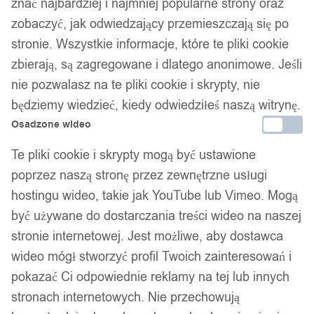
znać najbardziej i najmniej popularne strony oraz
zobaczyć, jak odwiedzający przemieszczają się po
stronie. Wszystkie informacje, które te pliki cookie
zbierają, są zagregowane i dlatego anonimowe. Jeśli
nie pozwalasz na te pliki cookie i skrypty, nie
będziemy wiedzieć, kiedy odwiedziłeś naszą witrynę.
1
/ 6
Osadzone wideo
Te pliki cookie i skrypty mogą być ustawione
poprzez naszą stronę przez zewnętrzne usługi
hostingu wideo, takie jak YouTube lub Vimeo. Mogą
być używane do dostarczania treści wideo na naszej
Złote zestaw pierścionków
stronie internetowej. Jest możliwe, aby dostawca
wideo mógł stworzyć profil Twoich zainteresowań i
retro punk vintage 8 sztuk
pokazać Ci odpowiednie reklamy na tej lub innych
stronach internetowych. Nie przechowują
klasyczne kryształy