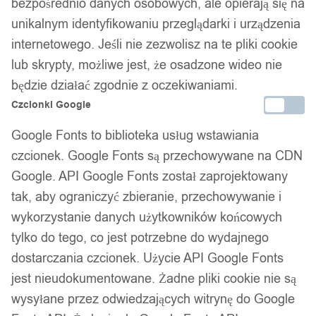
bezpośrednio danych osobowych, ale opierają się na
unikalnym identyfikowaniu przeglądarki i urządzenia
11,99
zł
internetowego. Jeśli nie zezwolisz na te pliki cookie
Darmowa dostawa od 90 zł
lub skrypty, możliwe jest, że osadzone wideo nie
Dostawa w 24h
będzie działać zgodnie z oczekiwaniami.
Zamówienia złożone do 14:00 wysyłamy tego samego dnia.
Czcionki Google
Dostawa w 24h
Google Fonts to biblioteka usług wstawiania
czcionek. Google Fonts są przechowywane na CDN
Zamówienia złożone do 14:00 wysyłamy tego samego dnia.
Google. API Google Fonts został zaprojektowany
Kod produktu:
Z29
tak, aby ograniczyć zbieranie, przechowywanie i
Dostępny w magazynie - szybka dostawa
wykorzystanie danych użytkowników końcowych
tylko do tego, co jest potrzebne do wydajnego
Dodaj do koszyka
dostarczania czcionek. Użycie API Google Fonts
jest nieudokumentowane. Żadne pliki cookie nie są
Zamówienia złożone do 14:00 w dni robocze wysyłamy tego
wysyłane przez odwiedzających witrynę do Google
samego dnia.