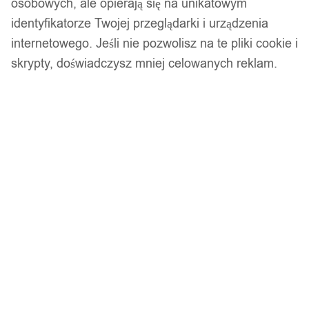
osobowych, ale opierają się na unikatowym
identyfikatorze Twojej przeglądarki i urządzenia
internetowego. Jeśli nie pozwolisz na te pliki cookie i
Wsparcie w zakupie
skrypty, doświadczysz mniej celowanych reklam.
Podobne produkty
Produkty, które mogą Cię zainteresować