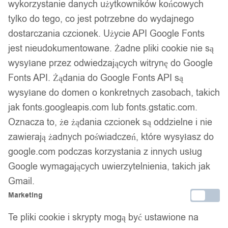
wykorzystanie danych użytkowników końcowych
tylko do tego, co jest potrzebne do wydajnego
1
/ 10
dostarczania czcionek. Użycie API Google Fonts
jest nieudokumentowane. Żadne pliki cookie nie są
wysyłane przez odwiedzających witrynę do Google
Fonts API. Żądania do Google Fonts API są
wysyłane do domen o konkretnych zasobach, takich
Zestaw wędkarski wędka
jak fonts.googleapis.com lub fonts.gstatic.com.
Oznacza to, że żądania czcionek są oddzielne i nie
2.1m kołowrotek przynęty
zawierają żadnych poświadczeń, które wysyłasz do
google.com podczas korzystania z innych usług
pokrowiec narzędzia pro+
Google wymagających uwierzytelnienia, takich jak
Gmail.
429,99
zł
Marketing
Darmowa dostawa od 90 zł
Te pliki cookie i skrypty mogą być ustawione na
Dostawa w 24h