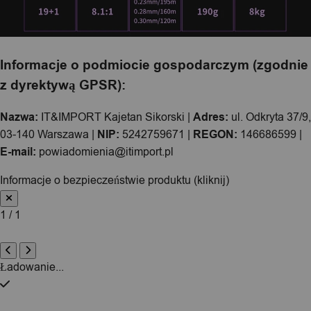
Informacje o podmiocie gospodarczym (zgodnie
z dyrektywą GPSR):
Nazwa:
IT&IMPORT Kajetan Sikorski |
Adres:
ul. Odkryta 37/9,
03-140 Warszawa |
NIP:
5242759671 |
REGON:
146686599 |
E-mail:
powiadomienia@itimport.pl
Informacje o bezpieczeństwie produktu (kliknij)
1 / 1
Ładowanie...