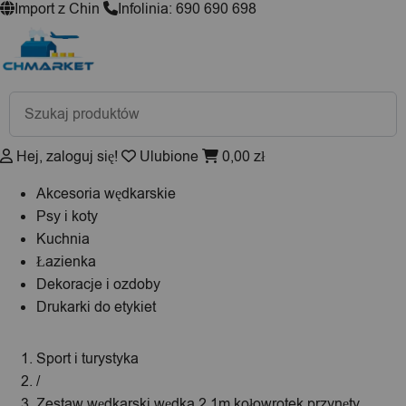
Import z Chin
Infolinia: 690 690 698
Wyszukiwarka
produktów
Hej, zaloguj się!
Ulubione
0,00
zł
Akcesoria wędkarskie
Psy i koty
Kuchnia
Łazienka
Dekoracje i ozdoby
Drukarki do etykiet
Sport i turystyka
/
Zestaw wędkarski wędka 2.1m kołowrotek przynęty