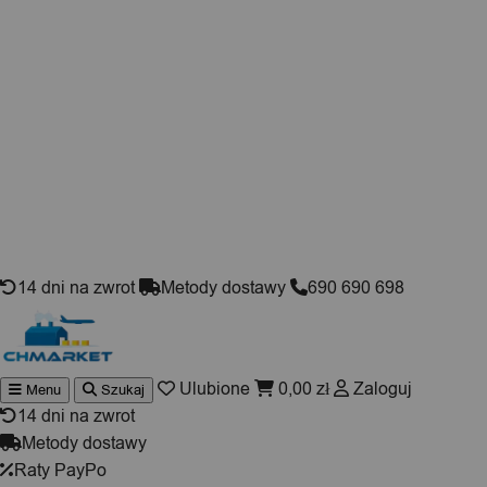
Skip to content
14 dni na zwrot
Metody dostawy
690 690 698
Ulubione
0,00
zł
Zaloguj
Menu
Szukaj
Wyszukiwarka
produktów
14 dni na zwrot
Metody dostawy
Raty PayPo