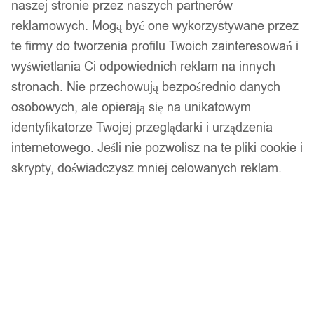
naszej stronie przez naszych partnerów
Zamówienia złożone do 14:00 wysyłamy tego samego dnia.
reklamowych. Mogą być one wykorzystywane przez
Dostawa w 24h
te firmy do tworzenia profilu Twoich zainteresowań i
wyświetlania Ci odpowiednich reklam na innych
Zamówienia złożone do 14:00 wysyłamy tego samego dnia.
stronach. Nie przechowują bezpośrednio danych
Kod produktu:
FQ09-ROD
osobowych, ale opierają się na unikatowym
Dostępny w magazynie - szybka dostawa
identyfikatorze Twojej przeglądarki i urządzenia
internetowego. Jeśli nie pozwolisz na te pliki cookie i
Dodaj do koszyka
skrypty, doświadczysz mniej celowanych reklam.
Zamówienia złożone do 14:00 w dni robocze wysyłamy tego
samego dnia.
Bezpieczne płatności