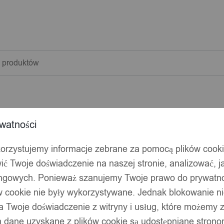
warka
w
watności
korzystujemy informacje zebrane za pomocą plików cook
ić Twoje doświadczenie na naszej stronie, analizować, j
ingowych. Ponieważ szanujemy Twoje prawo do prywatno
ów cookie nie były wykorzystywane. Jednak blokowanie n
 Twoje doświadczenie z witryny i usług, które możemy
 dane uzyskane z plików cookie są udostępniane stronom