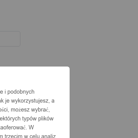
ie i podobnych
ak je wykorzystujesz, a
ści, możesz wybrać,
iektórych typów plików
 zaoferować. W
 trzecim w celu analiz