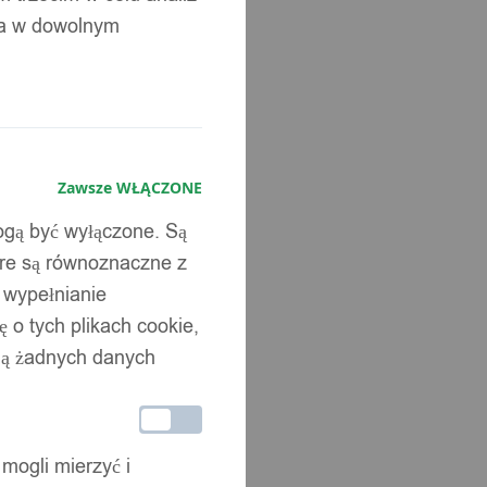
ia w dowolnym
Zawsze WŁĄCZONE
mogą być wyłączone. Są
óre są równoznaczne z
b wypełnianie
 o tych plikach cookie,
wują żadnych danych
 mogli mierzyć i