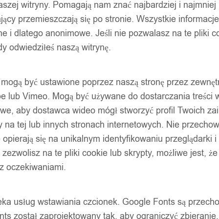
szej witryny. Pomagają nam znać najbardziej i najmniej
ący przemieszczają się po stronie. Wszystkie informacje, 
e i dlatego anonimowe. Jeśli nie pozwalasz na te pliki co
dy odwiedziłeś naszą witrynę.
ty mogą być ustawione poprzez naszą stronę przez zewnęt
be lub Vimeo. Mogą być używane do dostarczania treści w
liwe, aby dostawca wideo mógł stworzyć profil Twoich za
 na tej lub innych stronach internetowych. Nie przecho
opierają się na unikalnym identyfikowaniu przeglądarki i
e zezwolisz na te pliki cookie lub skrypty, możliwe jest, 
 z oczekiwaniami.
oteka usług wstawiania czcionek. Google Fonts są prze
ts został zaprojektowany tak, aby ograniczyć zbieranie