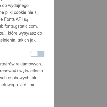
ne do wydajnego
 pliki cookie nie są
e Fonts API są
b fonts.gstatic.com.
zeń, które wysyłasz do
nienia, takich jak
partnerów reklamowych.
resowań i wyświetlania
nych osobowych, ale
netowego. Jeśli nie