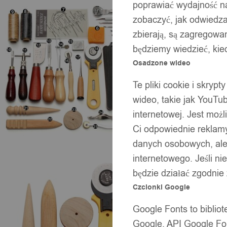
poprawiać wydajność na
zobaczyć, jak odwiedzaj
zbierają, są zagregowan
będziemy wiedzieć, kie
Osadzone wideo
Te pliki cookie i skryp
wideo, takie jak YouTu
internetowej. Jest moż
Ci odpowiednie reklamy
danych osobowych, ale 
internetowego. Jeśli ni
będzie działać zgodnie
Czcionki Google
Google Fonts to bibli
Google. API Google Fon