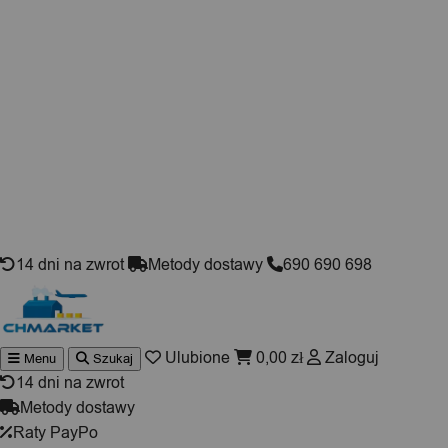
Skip to content
14 dni na zwrot
Metody dostawy
690 690 698
Ulubione
0,00
zł
Zaloguj
Menu
Szukaj
Wyszuki
produktó
14 dni na zwrot
Metody dostawy
Raty PayPo