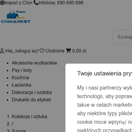
Import z Chin
Infolinia: 690 690 698
Wyszuki
produktó
Hej, zaloguj się!
Ulubione
0,00
zł
Akcesoria wędkarskie
Psy i koty
Twoje ustawienia pry
Kuchnia
Łazienka
My i nasi partnerzy wy
Dekoracje i ozdoby
technologii, aby popraw
Drukarki do etykiet
także w celach market
aby niektóre typy plik
Kolekcje i sztuka
cookie może wpłynąć na
/
niektórych przypadkach
Szycie