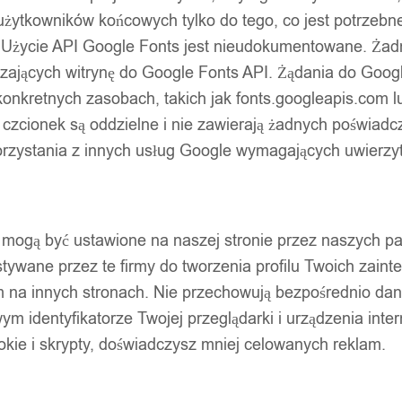
użytkowników końcowych tylko do tego, co jest potrzeb
 Użycie API Google Fonts jest nieudokumentowane. Żadne
ających witrynę do Google Fonts API. Żądania do Googl
nkretnych zasobach, takich jak fonts.googleapis.com lu
 czcionek są oddzielne i nie zawierają żadnych poświadc
zystania z innych usług Google wymagających uwierzytel
pty mogą być ustawione na naszej stronie przez naszych 
ywane przez te firmy do tworzenia profilu Twoich zainte
m na innych stronach. Nie przechowują bezpośrednio da
wym identyfikatorze Twojej przeglądarki i urządzenia inter
ookie i skrypty, doświadczysz mniej celowanych reklam.