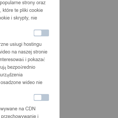
 popularne strony oraz
które te pliki cookie
okie i skrypty, nie
rzne usługi hostingu
ideo na naszej stronie
interesowań i pokazać
wują bezpośrednio
 urządzenia
że osadzone wideo nie
chowywane na CDN
, przechowywanie i