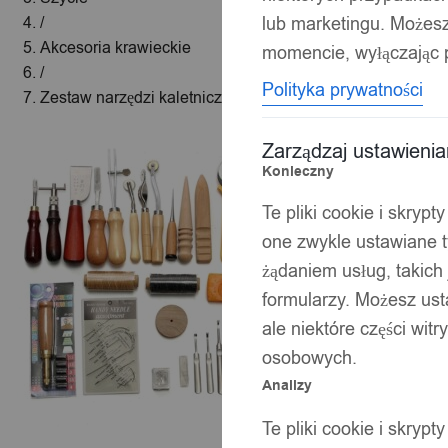
lub marketingu. Możes
/
Akcesoria krawieckie
momencie, wyłączając p
/
Polityka prywatności
Zestaw narzędzi kaletniczy do skór torebek 37szt
Zarządzaj ustawieni
Konieczny
Te pliki cookie i skryp
one zwykle ustawiane t
żądaniem usług, takich 
formularzy. Możesz ust
ale niektóre części wit
osobowych.
Analizy
Te pliki cookie i skryp