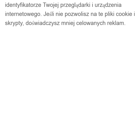
identyfikatorze Twojej przeglądarki i urządzenia
Kod produktu:
T01
internetowego. Jeśli nie pozwolisz na te pliki cookie i
Dostępny w magazynie - szybka dostawa
skrypty, doświadczysz mniej celowanych reklam.
Dodaj do koszyka
Zamówienia złożone do 14:00 w dni robocze wysyłamy tego
samego dnia.
Bezpieczne płatności
14 dni na zwrot