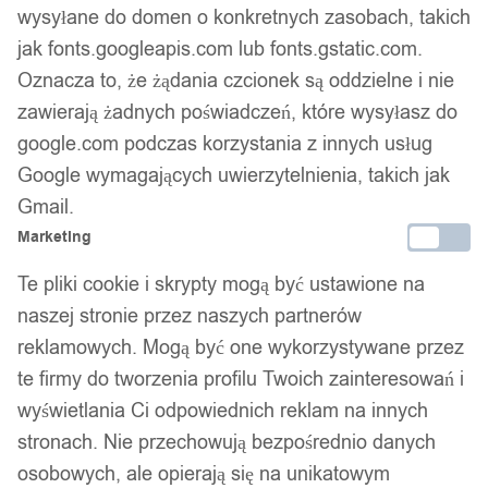
wysyłane do domen o konkretnych zasobach, takich
jak fonts.googleapis.com lub fonts.gstatic.com.
Oznacza to, że żądania czcionek są oddzielne i nie
zawierają żadnych poświadczeń, które wysyłasz do
Zestaw napownica do nap
google.com podczas korzystania z innych usług
kaletniczy oczka nity 100x
Google wymagających uwierzytelnienia, takich jak
Gmail.
różnokolorowe
Marketing
Te pliki cookie i skrypty mogą być ustawione na
87,99
zł
naszej stronie przez naszych partnerów
Darmowa dostawa od 90 zł
reklamowych. Mogą być one wykorzystywane przez
Dostawa w 24h
te firmy do tworzenia profilu Twoich zainteresowań i
Zamówienia złożone do 14:00 wysyłamy tego samego dnia.
wyświetlania Ci odpowiednich reklam na innych
Dostawa w 24h
stronach. Nie przechowują bezpośrednio danych
osobowych, ale opierają się na unikatowym
Zamówienia złożone do 14:00 wysyłamy tego samego dnia.