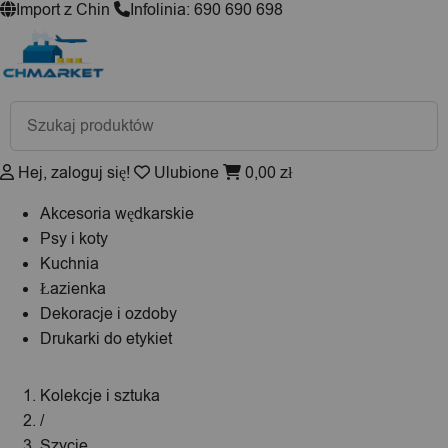
Import z Chin
Infolinia: 690 690 698
Wyszukiwarka
produktów
Hej, zaloguj się!
Ulubione
0,00
zł
Akcesoria wędkarskie
Psy i koty
Kuchnia
Łazienka
Dekoracje i ozdoby
Drukarki do etykiet
Kolekcje i sztuka
/
Szycie