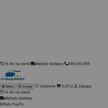
Skip to content
14 dni na zwrot
Metody dostawy
690 690 698
Ulubione
0,00
zł
Zaloguj
Menu
Szukaj
Wyszukiwarka
produktów
14 dni na zwrot
Metody dostawy
Raty PayPo