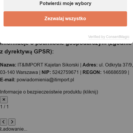
Potwierdź moje wybory
Zezwalaj wszystko
Verified by ConsentMagic
Informacje o podmiocie gospodarczym (zgodnie
z dyrektywą GPSR):
Nazwa:
IT&IMPORT Kajetan Sikorski |
Adres:
ul. Odkryta 37/9,
03-140 Warszawa |
NIP:
5242759671 |
REGON:
146686599 |
E-mail:
powiadomienia@itimport.pl
Informacje o bezpieczeństwie produktu (kliknij)
1 / 1
Ładowanie...